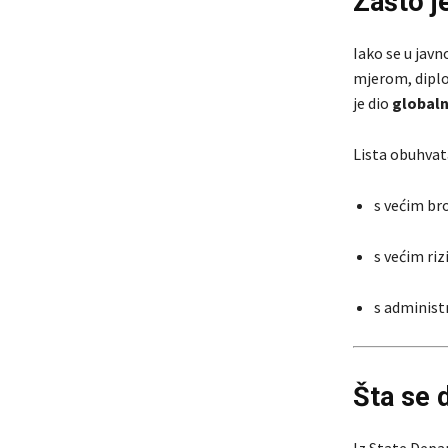
Zašto j
Iako se u jav
mjerom, diplo
je dio
globaln
Lista obuhvat
s većim br
s većim ri
s administ
Šta se 
Iz State Depa