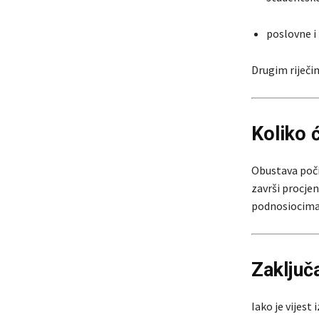
poslovne i
Drugim riječim
Koliko ć
Obustava poč
završi procje
podnosiocima
Zaključ
Iako je vijest