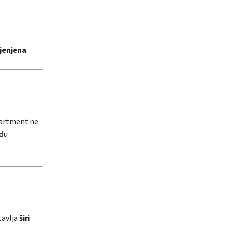
jenjena
.
partment ne
eđu
tavlja
širi