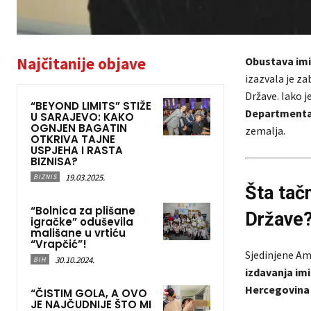
Najčitanije objave
Obustava imi
izazvala je z
Države. Iako j
“BEYOND LIMITS” STIŽE
Department
U SARAJEVO: KAKO
OGNJEN BAGATIN
zemalja.
OTKRIVA TAJNE
USPJEHA I RASTA
BIZNISA?
19.03.2025.
BIZNIS
Šta tač
“Bolnica za plišane
Države
igračke” oduševila
mališane u vrtiću
“Vrapčić”!
Sjedinjene Am
30.10.2024.
BIH
izdavanja imi
Hercegovina
“ČISTIM GOLA, A OVO
JE NAJČUDNIJE ŠTO MI