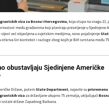
grantskih viza za Bosnu i Hercegovinu
, koja stupa na snagu 21. 
abrinutost među građanima koji planiraju preseljenje u Sjedinjene 
e vijest već objavljena u svjetskim medijima, novo pojašnjenje
Stat
a
otkriva širi kontekst i razloge zbog kojih je BiH svrstana među 
no obustavljaju Sjedinjene Američke
?
eričke Države, putem
State Department
, najavile su
privremenu
grantskih viza
za državljane ukupno 75 zemalja, uključujući
Bosna
i ostale države Zapadnog Balkana.