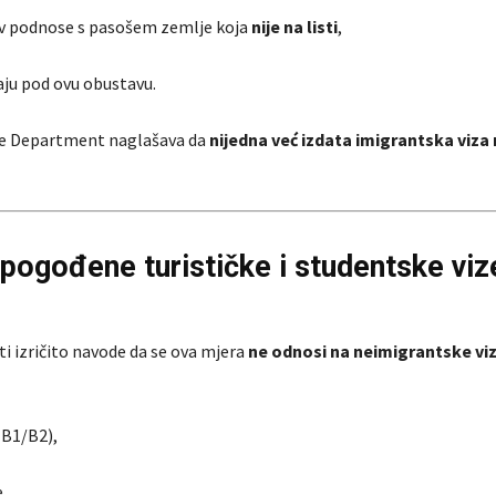
v podnose s pasošem zemlje koja
nije na listi
,
ju pod ovu obustavu.
te Department naglašava da
nijedna već izdata imigrantska viza 
u pogođene turističke i studentske viz
i izričito navode da se ova mjera
ne odnosi na neimigrantske vi
(B1/B2),
,