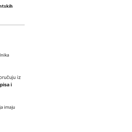
ntskih
dnika
oručuju iz
pisa i
ja imaju