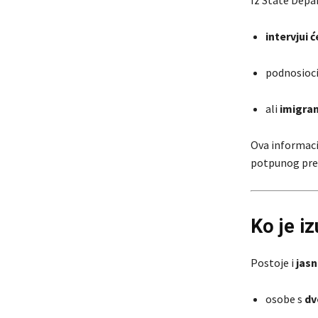
intervjui ć
podnosioci
ali
imigran
Ova informaci
potpunog prek
Ko je i
Postoje i
jasn
osobe s
dv