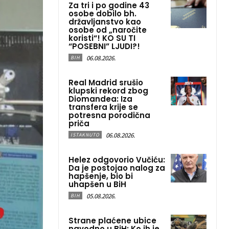
Za tri i po godine 43
osobe dobilo bh.
državljanstvo kao
osobe od „naročite
koristi“! KO SU TI
“POSEBNI” LJUDI?!
06.08.2026.
BIH
Real Madrid srušio
klupski rekord zbog
Diomandea: Iza
transfera krije se
potresna porodična
priča
06.08.2026.
ISTAKNUTO
Helez odgovorio Vučiću:
Da je postojao nalog za
hapšenje, bio bi
uhapšen u BiH
05.08.2026.
BIH
Strane plaćene ubice
navodno u BiH: Ko ih je