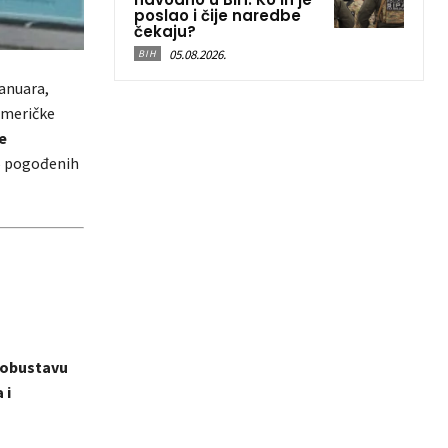
poslao i čije naredbe
čekaju?
05.08.2026.
BIH
januara,
Američke
e
75 pogođenih
 obustavu
 i