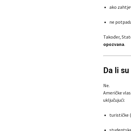
ako zahtje
ne potpada
Također, Sta
opozvana
.
Da li s
Ne.
Američke vlast
uključujući:
turističke 
studentske