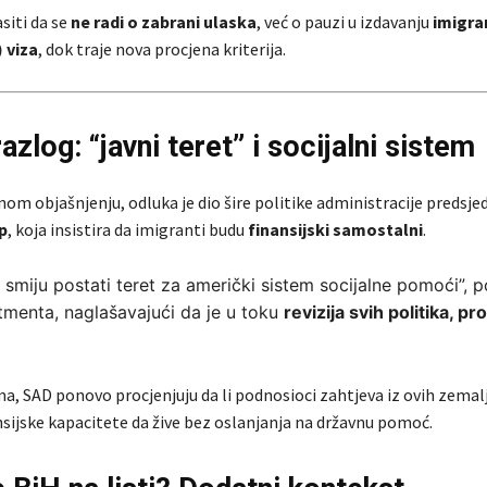
siti da se
ne radi o zabrani ulaska
, već o pauzi u izdavanju
imigra
) viza
, dok traje nova procjena kriterija.
razlog: “javni teret” i socijalni sistem
om objašnjenju, odluka je dio šire politike administracije predsje
p
, koja insistira da imigranti budu
finansijski samostalni
.
e smiju postati teret za američki sistem socijalne pomoći”, p
menta, naglašavajući da je u toku
revizija svih politika, pro
ma, SAD ponovo procjenjuju da li podnosioci zahtjeva iz ovih zemal
nsijske kapacitete da žive bez oslanjanja na državnu pomoć.