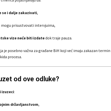
e se i dalje zakazivati
,
 mogu prisustvovati intervjuima,
tske vize neće biti izdate
dok traje pauza.
ja je posebno važna za građane BiH koji već imaju zakazan termin 
ida procesa.
zuzet od ove odluke?
i izuzeci
:
ojnim državljanstvom
,