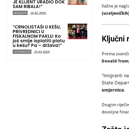
JE KLIJENT URADIO DOK
Važno je nagla
SAM RIBALA!”
(useljeničkih
16.02.2025.
MAGAZIN
“CRNOLISTAŠI U KEŠU,
PRIVREDNICI U
FISKALNOM PAKLU: Ko
Ključni 
još smije isplatiti platu
u kešu? Pa – država!”
23.03.2025.
ISTAKNUTO
Prema zvaničn
Donald Trum
“Imigranti n
State Depart
smjernica
.
Drugim riječi
dovoljne fina