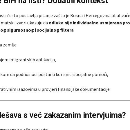
e BiH na listi? Dodatni kontekst
nosti često postavlja pitanje zašto je Bosna i Hercegovina obuhva
matski izvori ukazuju da
odluka nije individualno usmjerena pro
og sigurnosnog i socijalnog filtera
.
a zemlje:
ojem imigrantskih aplikacija,
zikom da podnosioci postanu korisnici socijalne pomoći,
rativnim izazovima u provjeri finansijske dokumentacije.
dešava s već zakazanim intervjuima?
rtmenta pojašnjavaju da: