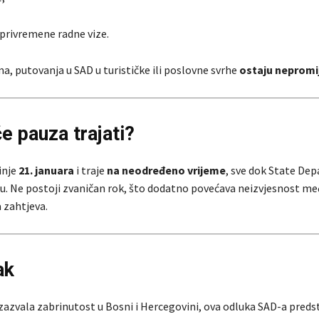
 privremene radne vize.
a, putovanja u SAD u turističke ili poslovne svrhe
ostaju nepromi
e pauza trajati?
inje
21. januara
i traje
na neodređeno vrijeme
, sve dok State De
nu. Ne postoji zvaničan rok, što dodatno povećava neizvjesnost m
 zahtjeva.
ak
 izazvala zabrinutost u Bosni i Hercegovini, ova odluka SAD-a preds