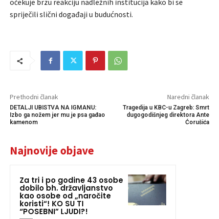
očekuje brzu reakciju nadležnih institucija kako bi se
spriječili slični događaji u budućnosti.
Prethodni članak
Naredni članak
DETALJI UBISTVA NA IGMANU:
Tragedija u KBC-u Zagreb: Smrt
Izbo ga nožem jer mu je psa gađao
dugogodišnjeg direktora Ante
kamenom
Ćorušića
Najnovije objave
Za tri i po godine 43 osobe
dobilo bh. državljanstvo
kao osobe od „naročite
koristi“! KO SU TI
“POSEBNI” LJUDI?!