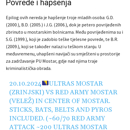
Povrede i hapšenja
Epilog ovih nereda je hapšenje troje mladih osoba: G.D.
(2000.), B.D. (2005.) i J.G. (2006.), dok je petero povrijeđenih
zbrinuto u mostarskim bolnicama. Među povrijeđenima su i
S.G. (1999.), koji je zadobio teške tjelesne povrede, te B.R.
(2009.), koji se također nalazi u teškom stanju. U
međuvremenu, uhapšeni navijači su smješteni u prostorije
za zadržavanje PU Mostar, gdje nad njima traje
kriminalistička obrada.
20.10.2024
ULTRAS MOSTAR
(ZRINJSKI) VS RED ARMY MOSTAR
(VELEŽ) IN CENTER OF MOSTAR.
STICKS, BATS, BELTS AND PYROS
INCLUDED. (~60/70 RED ARMY
ATTACK ~200 ULTRAS MOSTAR