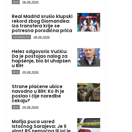
06.08.2026.
BIH
Real Madrid srušio klupski
rekord zbog Diomandea:
Iza transfera krije se
potresna porodična priča
06.08.2026.
ISTAKNUTO
Helez odgovorio Vučiću:
Da je postojao nalog za
hapšenje, bio bi uhapšen
u BiH
05.08.2026.
BIH
Strane plaćene ubice
navodno u BiH: Ko ih je
poslao i čije naredbe
čekaju?
05.08.2026.
BIH
Mafija puca usred
Istočnog Sarajeva: Je li
vlast RS nemoćna ili joj je