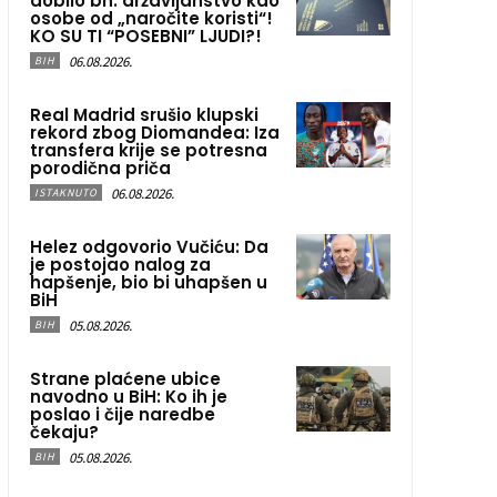
dobilo bh. državljanstvo kao
osobe od „naročite koristi“!
KO SU TI “POSEBNI” LJUDI?!
06.08.2026.
BIH
Real Madrid srušio klupski
rekord zbog Diomandea: Iza
transfera krije se potresna
porodična priča
06.08.2026.
ISTAKNUTO
Helez odgovorio Vučiću: Da
je postojao nalog za
hapšenje, bio bi uhapšen u
BiH
05.08.2026.
BIH
Strane plaćene ubice
navodno u BiH: Ko ih je
poslao i čije naredbe
čekaju?
05.08.2026.
BIH