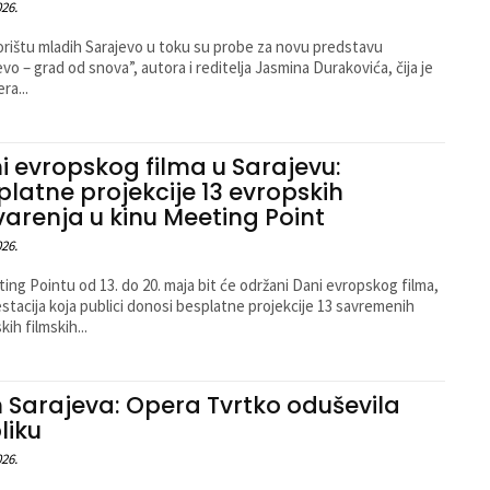
026.
rištu mladih Sarajevo u toku su probe za novu predstavu
evo – grad od snova”, autora i reditelja Jasmina Durakovića, čija je
ra...
i evropskog filma u Sarajevu:
platne projekcije 13 evropskih
varenja u kinu Meeting Point
026.
ing Pointu od 13. do 20. maja bit će održani Dani evropskog filma,
stacija koja publici donosi besplatne projekcije 13 savremenih
ih filmskih...
 Sarajeva: Opera Tvrtko oduševila
liku
026.