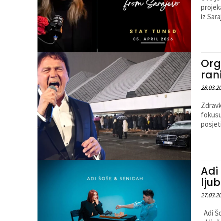
projek
iz Sara
Org
rani
28.03.2
Zdravk
fokusu
posjet
Adi
lju
27.03.2
Adi Šo