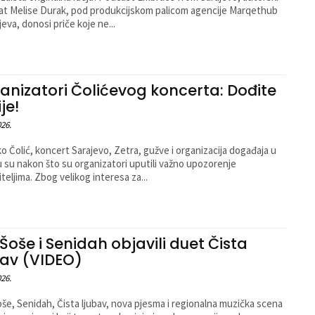
at Melise Durak, pod produkcijskom palicom agencije Marqethub
jeva, donosi priče koje ne...
anizatori Čolićevog koncerta: Dođite
je!
026.
o Čolić, koncert Sarajevo, Zetra, gužve i organizacija događaja u
 su nakon što su organizatori uputili važno upozorenje
iteljima. Zbog velikog interesa za...
 Šoše i Senidah objavili duet Čista
bav (VIDEO)
026.
še, Senidah, Čista ljubav, nova pjesma i regionalna muzička scena