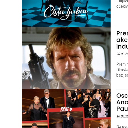
– klju
očekiv
Pre
akc
indu
20.03.2
Premin
filmska
bez je
Osc
Ano
Pau
16.03.2
Na ovo