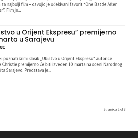
 za najbolji film – osvojio je očekivani favorit “One Battle After
”. Film je...
istvo u Orijent Ekspresu“ premijerno
 marta u Sarajevu
026.
ki poznati krimi klasik „Ubistvo u Orijent Ekspresu“ autorice
 Christie premijerno će biti izveden 10. marta na sceni Narodnog
šta Sarajevo. Predstava je...
Stranica 2 of 8