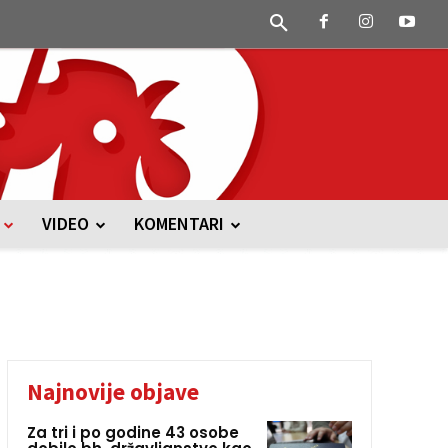
VIDEO
KOMENTARI
Najnovije objave
Za tri i po godine 43 osobe