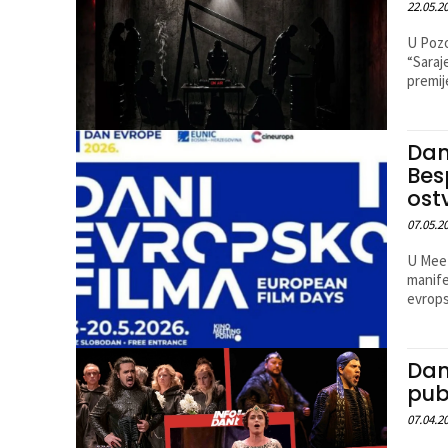
22.05.2
U Pozo
“Saraj
premije
Dan
Bes
ost
07.05.2
U Meet
manife
evropsk
Dan
pub
07.04.2