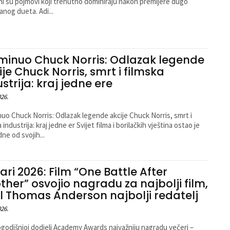
čni su pojmovi koji trenutno dominiraju nakon premijere dugo
anog dueta. Adi...
minuo Chuck Norris: Odlazak legende
ije Chuck Norris, smrt i filmska
strija: kraj jedne ere
026.
uo Chuck Norris: Odlazak legende akcije Chuck Norris, smrt i
 industrija: kraj jedne er Svijet filma i borilačkih vještina ostao je
dne od svojih...
ari 2026: Film “One Battle After
ther” osvojio nagradu za najbolji film,
l Thomas Anderson najbolji redatelj
026.
godišnjoj dodjeli Academy Awards najvažniju nagradu večeri –