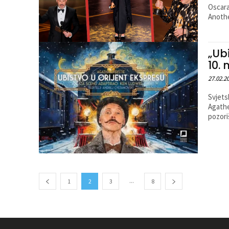
Oscara
Another
„Ub
10.
27.02.2
Svjets
Agathe
pozori
...
1
2
3
8