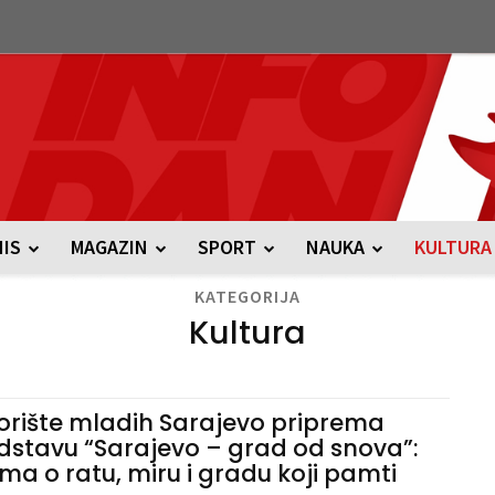
NIS
MAGAZIN
SPORT
NAUKA
KULTURA
KATEGORIJA
Kultura
orište mladih Sarajevo priprema
dstavu “Sarajevo – grad od snova”:
ma o ratu, miru i gradu koji pamti