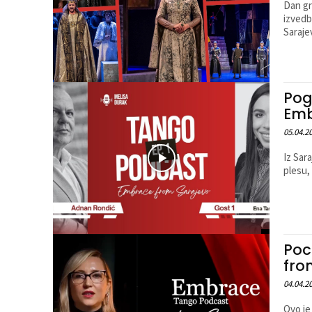
Dan gr
izvedb
Saraje
Pog
Emb
05.04.2
Iz Sar
plesu,
Poc
fro
04.04.2
Ovo je