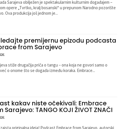
ada Sarajeva obilježen je spektakularnim kulturnim događajem –
om opere „Tvrtko, kralj bosanski“ u prepunom Narodno pozorište
vo. Ova produkcija još jednom je...
ledajte premijernu epizodu podcasta
race from Sarajevo
026.
ajeva stiže drugačija priča o tangu – ona koja ne govori samo o
 već o onome što se događa između koraka. Embrace...
ast kakav niste očekivali: Embrace
m Sarajevo: TANGO KOJI ŽIVOT ZNAČI
026.
 zaista originalna ideja! Podcast Embrace from Sarajevo, autorski