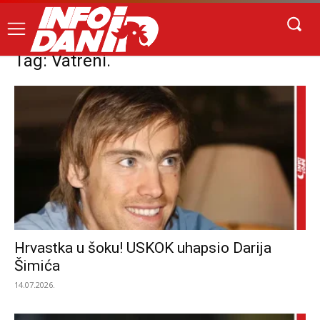
Tag: Vatreni.
Hrvastka u šoku! USKOK uhapsio Darija
Šimića
14.07.2026.