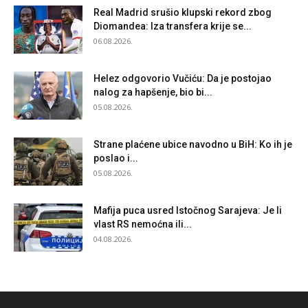
Real Madrid srušio klupski rekord zbog
Diomandea: Iza transfera krije se...
06.08.2026.
Helez odgovorio Vučiću: Da je postojao
nalog za hapšenje, bio bi...
05.08.2026.
Strane plaćene ubice navodno u BiH: Ko ih je
poslao i...
05.08.2026.
Mafija puca usred Istočnog Sarajeva: Je li
vlast RS nemoćna ili...
04.08.2026.