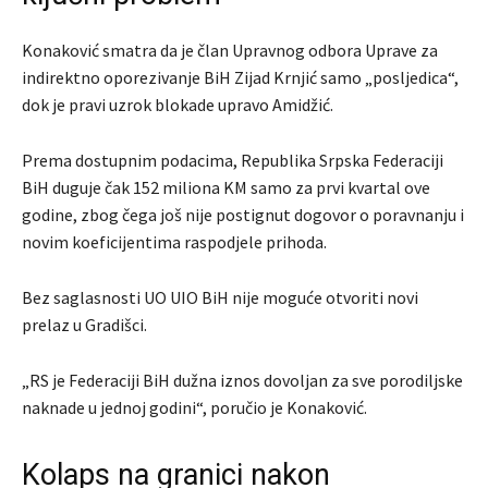
Konaković smatra da je član Upravnog odbora Uprave za
indirektno oporezivanje BiH Zijad Krnjić samo „posljedica“,
dok je pravi uzrok blokade upravo Amidžić.
Prema dostupnim podacima, Republika Srpska Federaciji
BiH duguje čak 152 miliona KM samo za prvi kvartal ove
godine, zbog čega još nije postignut dogovor o poravnanju i
novim koeficijentima raspodjele prihoda.
Bez saglasnosti UO UIO BiH nije moguće otvoriti novi
prelaz u Gradišci.
„RS je Federaciji BiH dužna iznos dovoljan za sve porodiljske
naknade u jednoj godini“, poručio je Konaković.
Kolaps na granici nakon