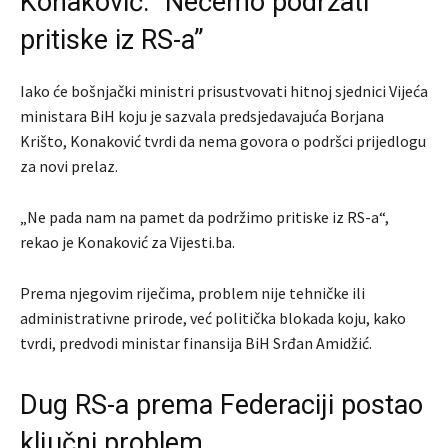
Konaković: “Nećemo podržati
pritiske iz RS-a”
Iako će bošnjački ministri prisustvovati hitnoj sjednici Vijeća
ministara BiH koju je sazvala predsjedavajuća Borjana
Krišto, Konaković tvrdi da nema govora o podršci prijedlogu
za novi prelaz.
„Ne pada nam na pamet da podržimo pritiske iz RS-a“,
rekao je Konaković za Vijesti.ba.
Prema njegovim riječima, problem nije tehničke ili
administrativne prirode, već politička blokada koju, kako
tvrdi, predvodi ministar finansija BiH Srđan Amidžić.
Dug RS-a prema Federaciji postao
ključni problem