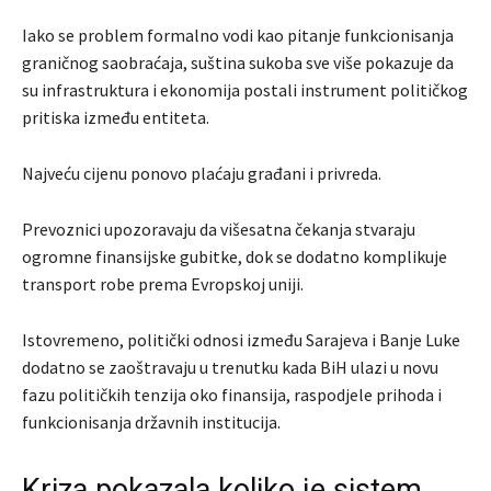
Iako se problem formalno vodi kao pitanje funkcionisanja
graničnog saobraćaja, suština sukoba sve više pokazuje da
su infrastruktura i ekonomija postali instrument političkog
pritiska između entiteta.
Najveću cijenu ponovo plaćaju građani i privreda.
Prevoznici upozoravaju da višesatna čekanja stvaraju
ogromne finansijske gubitke, dok se dodatno komplikuje
transport robe prema Evropskoj uniji.
Istovremeno, politički odnosi između Sarajeva i Banje Luke
dodatno se zaoštravaju u trenutku kada BiH ulazi u novu
fazu političkih tenzija oko finansija, raspodjele prihoda i
funkcionisanja državnih institucija.
Kriza pokazala koliko je sistem