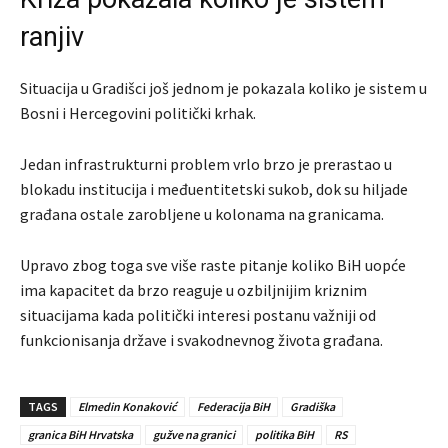
ranjiv
Situacija u Gradišci još jednom je pokazala koliko je sistem u
Bosni i Hercegovini politički krhak.
Jedan infrastrukturni problem vrlo brzo je prerastao u
blokadu institucija i međuentitetski sukob, dok su hiljade
građana ostale zarobljene u kolonama na granicama.
Upravo zbog toga sve više raste pitanje koliko BiH uopće
ima kapacitet da brzo reaguje u ozbiljnijim kriznim
situacijama kada politički interesi postanu važniji od
funkcionisanja države i svakodnevnog života građana.
TAGS
Elmedin Konaković
Federacija BiH
Gradiška
granica BiH Hrvatska
gužve na granici
politika BiH
RS