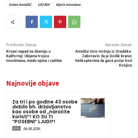
Srđan Amidžić
UIO BiH
Vijeće ministara
Prethodni članak
Naredni članak
Krvavi napad na džamiju u
Amidžić širio mržnju iz Gradiške:
Kaliforniji: Ubijena trojica
Zaboravio da je Dodik branio
muslimana, među njima i zaštitar
helikopterima da gase požar kod
Konjica
Najnovije objave
Za tri i po godine 43 osobe
dobilo bh. državljanstvo
kao osobe od „naročite
koristi“! KO SU TI
“POSEBNI” LJUDI?!
06.08.2026.
BIH