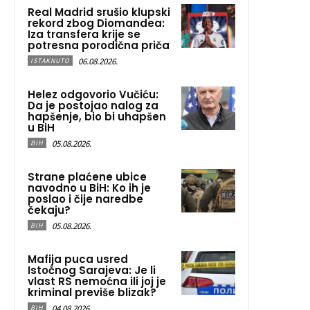
Real Madrid srušio klupski
rekord zbog Diomandea:
Iza transfera krije se
potresna porodična priča
06.08.2026.
ISTAKNUTO
Helez odgovorio Vučiću:
Da je postojao nalog za
hapšenje, bio bi uhapšen
u BiH
05.08.2026.
BIH
Strane plaćene ubice
navodno u BiH: Ko ih je
poslao i čije naredbe
čekaju?
05.08.2026.
BIH
Mafija puca usred
Istočnog Sarajeva: Je li
vlast RS nemoćna ili joj je
kriminal previše blizak?
04.08.2026.
BIH