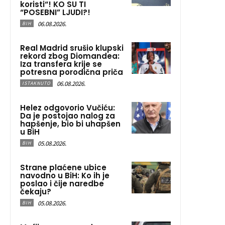
koristi“! KO SU TI
“POSEBNI” LJUDI?!
06.08.2026.
BIH
Real Madrid srušio klupski
rekord zbog Diomandea:
Iza transfera krije se
potresna porodična priča
06.08.2026.
ISTAKNUTO
Helez odgovorio Vučiću:
Da je postojao nalog za
hapšenje, bio bi uhapšen
u BiH
05.08.2026.
BIH
Strane plaćene ubice
navodno u BiH: Ko ih je
poslao i čije naredbe
čekaju?
05.08.2026.
BIH