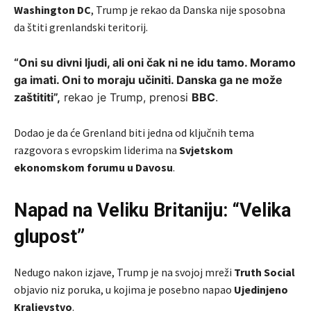
Washington DC
, Trump je rekao da Danska nije sposobna
da štiti grenlandski teritorij.
“Oni su divni ljudi, ali oni čak ni ne idu tamo. Moramo
ga imati. Oni to moraju učiniti. Danska ga ne može
zaštititi”,
rekao je Trump, prenosi
BBC
.
Dodao je da će Grenland biti jedna od ključnih tema
razgovora s evropskim liderima na
Svjetskom
ekonomskom forumu u Davosu
.
Napad na Veliku Britaniju: “Velika
glupost”
Nedugo nakon izjave, Trump je na svojoj mreži
Truth Social
objavio niz poruka, u kojima je posebno napao
Ujedinjeno
Kraljevstvo
.