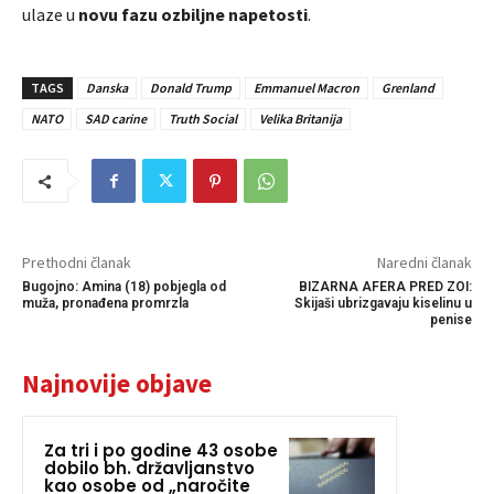
ulaze u
novu fazu ozbiljne napetosti
.
TAGS
Danska
Donald Trump
Emmanuel Macron
Grenland
NATO
SAD carine
Truth Social
Velika Britanija
Prethodni članak
Naredni članak
Bugojno: Amina (18) pobjegla od
BIZARNA AFERA PRED ZOI:
muža, pronađena promrzla
Skijaši ubrizgavaju kiselinu u
penise
Najnovije objave
Za tri i po godine 43 osobe
dobilo bh. državljanstvo
kao osobe od „naročite