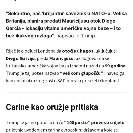
“Šokantno, naš ‘briljantni’ saveznik u NATO-u, Velika
Britanija, planira predati Mauricijusu otok Diego
Garcia – lokaciju vitalne američke vojne baze – i to
bez ikakvog razloga”,
napisao je Trump.
Riječ je o odluci Londona da
otočje Chagos
, uključujući
Diego Garciju
, preda
Mauricijusu
, uz dogovor da se
britansko-američka vojna baza iznajmi nazad na
99 godina
.
Trump je taj potez nazvao
“velikom glupošću”
i naveo ga
kao dodatni razlog zašto SAD moraju preuzeti Grenland.
Carine kao oružje pritiska
Trump je jasno poručio da će
“100 posto” provesti u djelo
prijetnje uvođenjem carina evropskim državama koje se