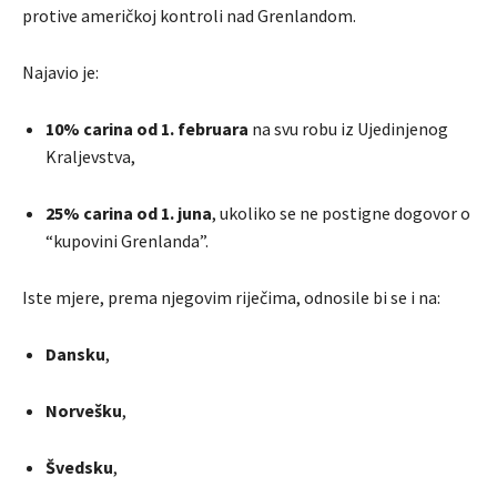
protive američkoj kontroli nad Grenlandom.
Najavio je:
10% carina od 1. februara
na svu robu iz Ujedinjenog
Kraljevstva,
25% carina od 1. juna
, ukoliko se ne postigne dogovor o
“kupovini Grenlanda”.
Iste mjere, prema njegovim riječima, odnosile bi se i na:
Dansku
,
Norvešku
,
Švedsku
,