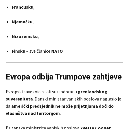
Francusku
,
Njemačku
,
Nizozemsku
,
Finsku
– sve članice
NATO
.
Evropa odbija Trumpove zahtjeve
Evropski saveznici stali su u odbranu
grenlandskog
suvereniteta
. Danski ministar vanjskih poslova naglasio je
da
američki predsjednik ne može prijetnjama doći do
vlasništva nad teritorijom
.
Britanska ministrica vanjskih poslova
Yvette Cooper