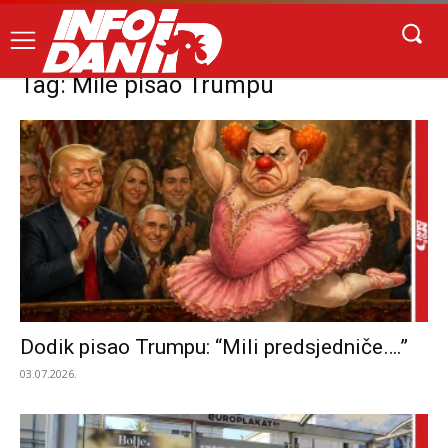
Tag: Mile pisao Trumpu
Dodik pisao Trumpu: “Mili predsjedniče….”
03.07.2026.