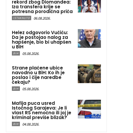
rekord zbog Diomandea:
Iza transfera krije se
potresna porodična priča
06.08.2026.
ISTAKNUTO
Helez odgovorio Vučiću:
Da je postojao nalog za
hapšenje, bio bi uhapšen
u BiH
05.08.2026.
BIH
Strane plaćene ubice
navodno u BiH: Ko ih je
poslao i čije naredbe
čekaju?
05.08.2026.
BIH
Mafija puca usred
Istočnog Sarajeva: Je li
vlast RS nemoćna ili joj je
kriminal previše blizak?
04.08.2026.
BIH