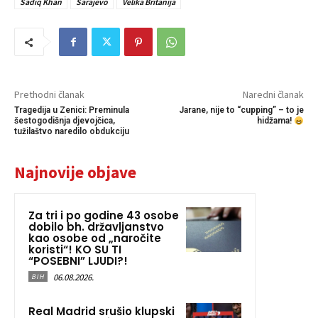
Sadiq Khan
Sarajevo
Velika Britanija
Prethodni članak
Naredni članak
Tragedija u Zenici: Preminula
Jarane, nije to “cupping” – to je
šestogodišnja djevojčica,
hidžama!
tužilaštvo naredilo obdukciju
Najnovije objave
Za tri i po godine 43 osobe
dobilo bh. državljanstvo
kao osobe od „naročite
koristi“! KO SU TI
“POSEBNI” LJUDI?!
06.08.2026.
BIH
Real Madrid srušio klupski