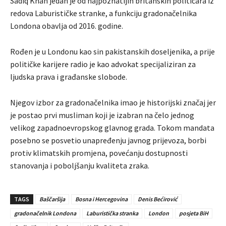
Sadiq Khan jedan je od najpoznatijih britanskih političara iz
redova Laburističke stranke, a funkciju gradonačelnika
Londona obavlja od 2016. godine.
Rođen je u Londonu kao sin pakistanskih doseljenika, a prije
političke karijere radio je kao advokat specijaliziran za
ljudska prava i građanske slobode.
Njegov izbor za gradonačelnika imao je historijski značaj jer
je postao prvi musliman koji je izabran na čelo jednog
velikog zapadnoevropskog glavnog grada. Tokom mandata
posebno se posvetio unapređenju javnog prijevoza, borbi
protiv klimatskih promjena, povećanju dostupnosti
stanovanja i poboljšanju kvaliteta zraka.
TAGS
Baščaršija
Bosna i Hercegovina
Denis Bećirović
gradonačelnik Londona
Laburistička stranka
London
posjeta BiH