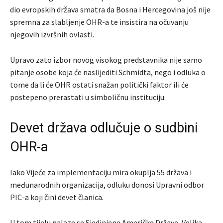
dio evropskih država smatra da Bosna i Hercegovina još nije
spremna za slabljenje OHR-a te insistira na očuvanju
njegovih izvršnih ovlasti.
Upravo zato izbor novog visokog predstavnika nije samo
pitanje osobe koja će naslijediti Schmidta, nego i odluka o
tome da li će OHR ostati snažan politički faktor ili će
postepeno prerastati u simboličnu instituciju.
Devet država odlučuje o sudbini
OHR-a
Iako Vijeće za implementaciju mira okuplja 55 država i
međunarodnih organizacija, odluku donosi Upravni odbor
PIC-a koji čini devet članica.
U tom tijelu nalaze se Sjedinjene Američke Države, Velika