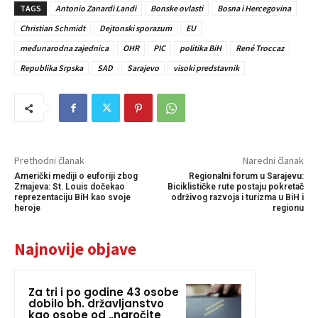
TAGS
Antonio Zanardi Landi
Bonske ovlasti
Bosna i Hercegovina
Christian Schmidt
Dejtonski sporazum
EU
međunarodna zajednica
OHR
PIC
politika BiH
René Troccaz
Republika Srpska
SAD
Sarajevo
visoki predstavnik
Prethodni članak
Naredni članak
Američki mediji o euforiji zbog
Regionalni forum u Sarajevu:
Zmajeva: St. Louis dočekao
Biciklističke rute postaju pokretač
reprezentaciju BiH kao svoje
održivog razvoja i turizma u BiH i
heroje
regionu
Najnovije objave
Za tri i po godine 43 osobe
dobilo bh. državljanstvo
kao osobe od „naročite