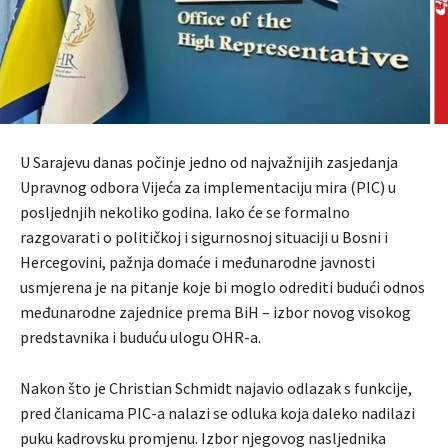
U Sarajevu danas počinje jedno od najvažnijih zasjedanja
Upravnog odbora Vijeća za implementaciju mira (PIC) u
posljednjih nekoliko godina. Iako će se formalno
razgovarati o političkoj i sigurnosnoj situaciji u Bosni i
Hercegovini, pažnja domaće i međunarodne javnosti
usmjerena je na pitanje koje bi moglo odrediti budući odnos
međunarodne zajednice prema BiH – izbor novog visokog
predstavnika i buduću ulogu OHR-a.
Nakon što je Christian Schmidt najavio odlazak s funkcije,
pred članicama PIC-a nalazi se odluka koja daleko nadilazi
puku kadrovsku promjenu. Izbor njegovog nasljednika