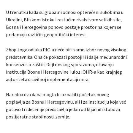
U trenutku kada su globalni odnosi opterećeni sukobima u
Ukrajini, Bliskom istoku i rastućim rivalstvom velikih sila,
Bosna i Hercegovina ponovo postaje prostor na kojem se
prelamaju različiti geopolitički interesi.
Zbog toga odluka PIC-a neće biti samo izbor novog visokog
predstavnika. Ona će pokazati postoji li i dalje međunarodni
konsenzus o zaštiti Dejtonskog sporazuma, očuvanju
institucija Bosne i Hercegovine i ulozi OHR-a kao krajnjeg
autoriteta u civilnoj implementaciji mira.
Naredna dva dana mogla bi označiti početak novog
poglavlja za Bosnu i Hercegovinu, ali i za instituciju koja već
gotovo tri decenije predstavlja jedan od ključnih stubova
poslijeratne stabilnosti zemlje.