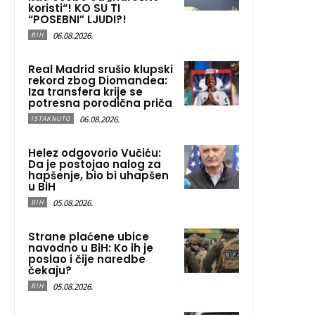
koristi“! KO SU TI
“POSEBNI” LJUDI?!
06.08.2026.
BIH
Real Madrid srušio klupski
rekord zbog Diomandea:
Iza transfera krije se
potresna porodična priča
06.08.2026.
ISTAKNUTO
Helez odgovorio Vučiću:
Da je postojao nalog za
hapšenje, bio bi uhapšen
u BiH
05.08.2026.
BIH
Strane plaćene ubice
navodno u BiH: Ko ih je
poslao i čije naredbe
čekaju?
05.08.2026.
BIH