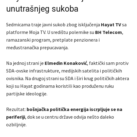
unutrašnjeg sukoba
Sedmicama traje javni sukob zbog isključenja
Hayat TV
sa
platforme Moja TV. U središtu polemike su
BH Telecom
,
ramazanski program, pretplate penzionera i
međustranačka prepucavanja.
Na jednoj strani je
Elmedin Konaković
, faktički sam protiv
SDA-ovske infrastrukture, medijskih satelita i političkih
ovisnika. Na drugoj strani su SDA i širi krug političkih aktera
koji su Hayat godinama koristili kao produženu ruku
partijske ideologije.
Rezultat:
bošnjačka politička energija iscrpljuje se na
periferiji
, dok se u centru države odvija nešto daleko
ozbiljnije.