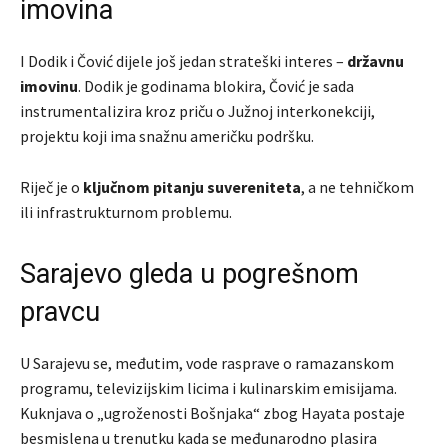
imovina
I Dodik i Čović dijele još jedan strateški interes –
državnu
imovinu
. Dodik je godinama blokira, Čović je sada
instrumentalizira kroz priču o Južnoj interkonekciji,
projektu koji ima snažnu američku podršku.
Riječ je o
ključnom pitanju suvereniteta
, a ne tehničkom
ili infrastrukturnom problemu.
Sarajevo gleda u pogrešnom
pravcu
U Sarajevu se, međutim, vode rasprave o ramazanskom
programu, televizijskim licima i kulinarskim emisijama.
Kuknjava o „ugroženosti Bošnjaka“ zbog Hayata postaje
besmislena u trenutku kada se međunarodno plasira