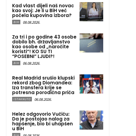
Kad vlast dijeli naš novac
kao svoj: Je li u BiH već
počela kupovina izbora?
08.08.2026.
BIH
Za tri i po godine 43 osobe
dobilo bh. državljanstvo
kao osobe od „naročite
koristi“! KO SU TI
“POSEBNI” LJUDI?!
06.08.2026.
BIH
Real Madrid srušio klupski
rekord zbog Diomandea:
Iza transfera krije se
potresna porodična priča
06.08.2026.
ISTAKNUTO
Helez odgovorio Vučiću:
Da je postojao nalog za
hapšenje, bio bi uhapšen
u BiH
05.08.2026.
BIH