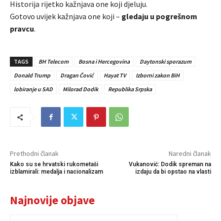
Historija rijetko kažnjava one koji djeluju.
Gotovo uvijek kažnjava one koji –
gledaju u pogrešnom
pravcu
.
TAGS
BH Telecom
Bosna i Hercegovina
Daytonski sporazum
Donald Trump
Dragan Čović
Hayat TV
Izborni zakon BiH
lobiranje u SAD
Milorad Dodik
Republika Srpska
Prethodni članak
Naredni članak
Kako su se hrvatski rukometaši
Vukanović: Dodik spreman na
izblamirali: medalja i nacionalizam
izdaju da bi opstao na vlasti
Najnovije objave