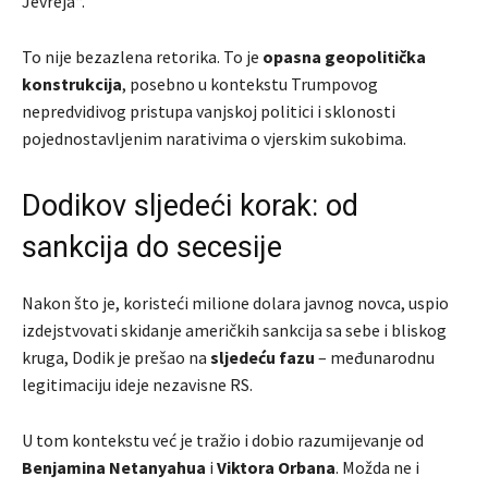
Jevreja“.
To nije bezazlena retorika. To je
opasna geopolitička
konstrukcija
, posebno u kontekstu Trumpovog
nepredvidivog pristupa vanjskoj politici i sklonosti
pojednostavljenim narativima o vjerskim sukobima.
Dodikov sljedeći korak: od
sankcija do secesije
Nakon što je, koristeći milione dolara javnog novca, uspio
izdejstvovati skidanje američkih sankcija sa sebe i bliskog
kruga, Dodik je prešao na
sljedeću fazu
– međunarodnu
legitimaciju ideje nezavisne RS.
U tom kontekstu već je tražio i dobio razumijevanje od
Benjamina Netanyahua
i
Viktora Orbana
. Možda ne i