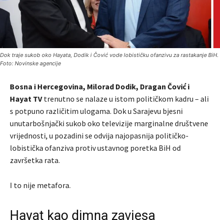
Dok traje sukob oko Hayata, Dodik i Čović vode lobističku ofanzivu za rastakanje BiH.
Foto: Novinske agencije
Bosna i Hercegovina, Milorad Dodik, Dragan Čović i
Hayat TV
trenutno se nalaze u istom političkom kadru – ali
s potpuno različitim ulogama. Dok u Sarajevu bjesni
unutarbošnjački sukob oko televizije marginalne društvene
vrijednosti, u pozadini se odvija najopasnija političko-
lobistička ofanziva protiv ustavnog poretka BiH od
završetka rata.
I to nije metafora.
Hayat kao dimna zavjesa