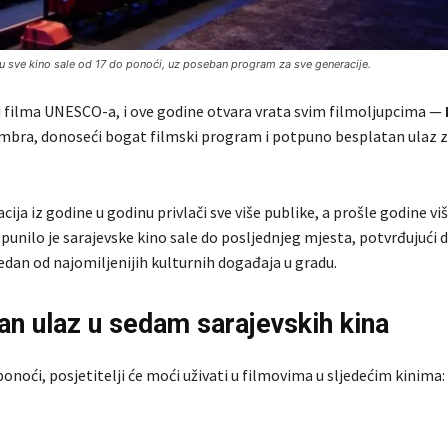
u sve kino sale od 17 do ponoći, uz poseban program za sve generacije.
d filma UNESCO-a, i ove godine otvara vrata svim filmoljupcima —
embra, donoseći bogat filmski program i potpuno besplatan ulaz z
ija iz godine u godinu privlači sve više publike, a prošle godine vi
spunilo je sarajevske kino sale do posljednjeg mjesta, potvrđujući d
edan od najomiljenijih kulturnih događaja u gradu.
an ulaz u sedam sarajevskih kina
ponoći, posjetitelji će moći uživati u filmovima u sljedećim kinima: