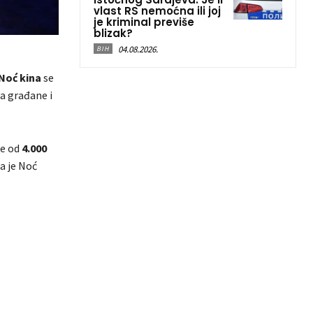
vlast RS nemoćna ili joj
je kriminal previše
blizak?
04.08.2026.
BIH
Noć kina
se
a građane i
še od
4.000
a je Noć