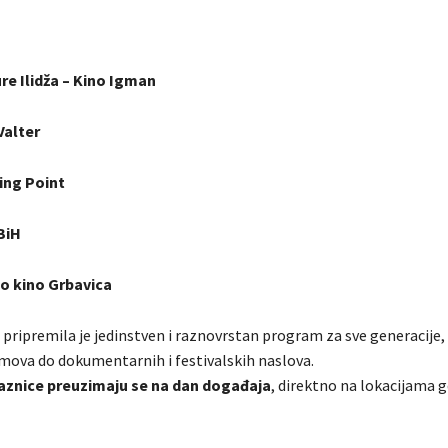
e Ilidža – Kino Igman
Valter
ing Point
BiH
o kino Grbavica
 pripremila je jedinstven i raznovrstan program za sve generacije,
lmova do dokumentarnih i festivalskih naslova.
aznice preuzimaju se na dan događaja
, direktno na lokacijama g