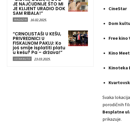
JE NAJČUDNIJE ŠTO MI
JE KLIJENT URADIO DOK
CineStar
SAM RIBALA!”
16.02.2025.
MAGAZIN
Dom kultur
“CRNOLISTAŠI U KEŠU,
Free kino 
PRIVREDNICI U
FISKALNOM PAKLU: Ko
još smije isplatiti platu
u kešu? Pa – država!”
Kino Meet
23.03.2025.
ISTAKNUTO
Kinoteka 
Kvartovsk
Svaka lokacija
porodičnih fi
Besplatne ul
prikazuje.