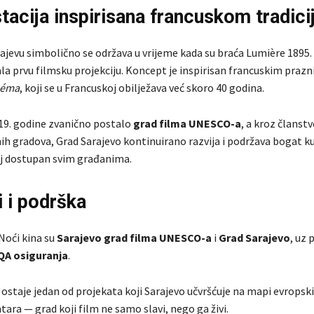
tacija inspirisana francuskom tradic
rajevu simbolično se održava u vrijeme kada su braća Lumière 1895.
ala prvu filmsku projekciju. Koncept je inspirisan francuskim praz
néma
, koji se u Francuskoj obilježava već skoro 40 godina.
019. godine zvanično postalo
grad filma UNESCO-a
, a kroz člans
ih gradova, Grad Sarajevo kontinuirano razvija i podržava bogat ku
aj dostupan svim građanima.
i i podrška
Noći kina su
Sarajevo grad filma UNESCO-a
i
Grad Sarajevo
, uz 
QA osiguranja
.
ostaje jedan od projekata koji Sarajevo učvršćuje na mapi evropskih
tara — grad koji film ne samo slavi, nego ga živi.