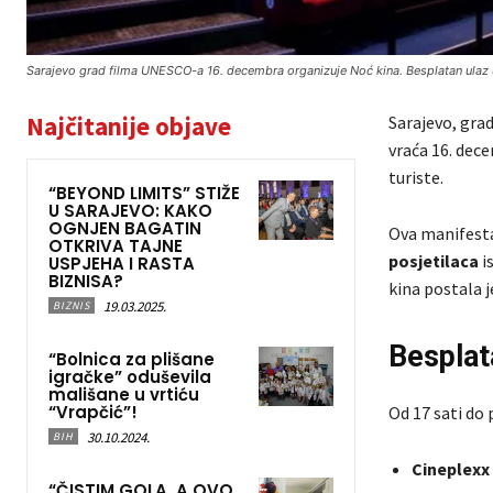
Sarajevo grad filma UNESCO-a 16. decembra organizuje Noć kina. Besplatan ulaz 
Najčitanije objave
Sarajevo, gra
vraća 16. dec
turiste.
“BEYOND LIMITS” STIŽE
U SARAJEVO: KAKO
OGNJEN BAGATIN
Ova manifestac
OTKRIVA TAJNE
posjetilaca
i
USPJEHA I RASTA
BIZNISA?
kina postala j
19.03.2025.
BIZNIS
Besplat
“Bolnica za plišane
igračke” oduševila
mališane u vrtiću
“Vrapčić”!
Od 17 sati do 
30.10.2024.
BIH
Cineplexx
“ČISTIM GOLA, A OVO