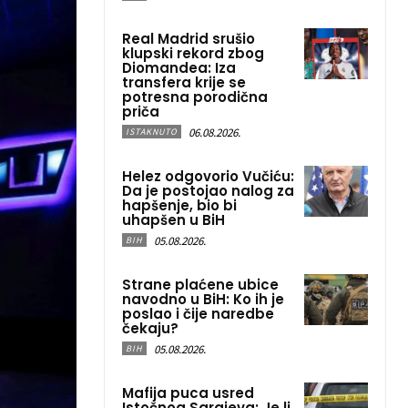
Real Madrid srušio
klupski rekord zbog
Diomandea: Iza
transfera krije se
potresna porodična
priča
06.08.2026.
ISTAKNUTO
Helez odgovorio Vučiću:
Da je postojao nalog za
hapšenje, bio bi
uhapšen u BiH
05.08.2026.
BIH
Strane plaćene ubice
navodno u BiH: Ko ih je
poslao i čije naredbe
čekaju?
05.08.2026.
BIH
Mafija puca usred
Istočnog Sarajeva: Je li