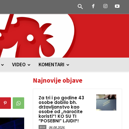
VIDEO
KOMENTARI
Najnovije objave
Za tri i po godine 43
osobe dobilo bh.
državljanstvo kao
osobe od „naročite
koristi“! KO SU TI
“POSEBNI” LJUDI?!
06.08.2026.
BIH