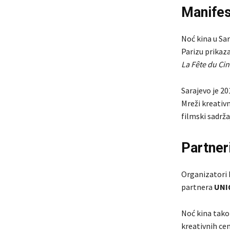
Manifes
Noć kina u Sa
Parizu prikaz
La Fête du Ci
Sarajevo je 2
Mreži kreativn
filmski sadrž
Partner
Organizatori 
partnera
UNI
Noć kina tako 
kreativnih cen