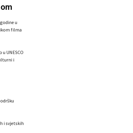
ijom
 godine u
nikom filma
tvo u UNESCO
lturni i
podršku
 i svjetskih