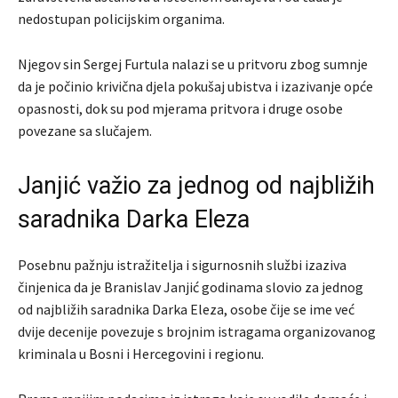
nedostupan policijskim organima.
Njegov sin Sergej Furtula nalazi se u pritvoru zbog sumnje
da je počinio krivična djela pokušaj ubistva i izazivanje opće
opasnosti, dok su pod mjerama pritvora i druge osobe
povezane sa slučajem.
Janjić važio za jednog od najbližih
saradnika Darka Eleza
Posebnu pažnju istražitelja i sigurnosnih službi izaziva
činjenica da je Branislav Janjić godinama slovio za jednog
od najbližih saradnika Darka Eleza, osobe čije se ime već
dvije decenije povezuje s brojnim istragama organizovanog
kriminala u Bosni i Hercegovini i regionu.