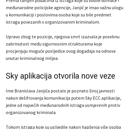
Prema ranijim podacima iz istraga koje su vodile domaće i
međunarodne policijske agencije, Janjić je imao važnu ulogu
u komunikaciji i poslovima osoba koje su bile predmet
istraga povezanih s organizovanim kriminalom.
Upravo zbog te pozicije, njegova smrt izazvala je posebnu
zabrinutost među sigurnosnim strukturama koje
procjenjuju moguće posljedice ovog događaja na odnose
unutar kriminalnog miljea.
Sky aplikacija otvorila nove veze
Ime Branislava Janjića postalo je poznato široj javnosti
nakon dešifrovanja komunikacija putem Sky ECC aplikacije,
jedne od najvećih međunarodnih istraga usmjerenih protiv
organizovanog kriminala.
Tokom istraga koje su uslijedile nakon hapšenja više osoba