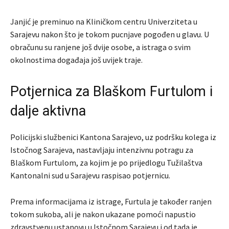
Janjić je preminuo na Kliničkom centru Univerziteta u
Sarajevu nakon što je tokom pucnjave pogođen u glavu. U
obračunu su ranjene još dvije osobe, a istraga o svim
okolnostima događaja još uvijek traje.
Potjernica za Blaškom Furtulom i
dalje aktivna
Policijski službenici Kantona Sarajevo, uz podršku kolega iz
Istočnog Sarajeva, nastavljaju intenzivnu potragu za
Blaškom Furtulom, za kojim je po prijedlogu Tužilaštva
Kantonalni sud u Sarajevu raspisao potjernicu.
Prema informacijama iz istrage, Furtula je također ranjen
tokom sukoba, ali je nakon ukazane pomoći napustio
zdravstvenu ustanovu u Istočnom Sarajevu i od tada je