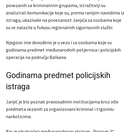
povezanih sa kriminalnim grupama, istražitelji su
analizirali komunikacije koje su, prema ranijim navodima iz
istraga, ukazivale na povezanost Janjića sa osobama koje
su se nalazile u fokusu regionalnih sigurnosnih službi.
Njegovo ime dovođeno je u vezu i sa osobama koje su
godinama predmet međunarodnih potjernica i policijskih
operacija na području Balkana.
Godinama predmet policijskih
istraga
Janjić je bio poznat pravosudnim institucijama kroz više
predmeta vezanih za organizovani kriminal i trgovinu
narkoticima.
Bio je obuhvaćen međunarodnom akcijom „Prolom 2“,