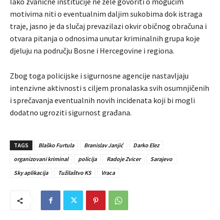
Iako zvanične institucije ne žele govoriti o mogućim
motivima niti o eventualnim daljim sukobima dok istraga
traje, jasno je da slučaj prevazilazi okvir običnog obračuna i
otvara pitanja o odnosima unutar kriminalnih grupa koje
djeluju na području Bosne i Hercegovine i regiona.
Zbog toga policijske i sigurnosne agencije nastavljaju
intenzivne aktivnosti s ciljem pronalaska svih osumnjičenih
i sprečavanja eventualnih novih incidenata koji bi mogli
dodatno ugroziti sigurnost građana.
TAGS
Blaško Furtula
Branislav Janjić
Darko Elez
organizovani kriminal
policija
Radoje Zvicer
Sarajevo
Sky aplikacija
Tužilaštvo KS
Vraca