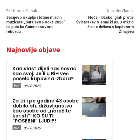
Prethodni članak
Naredni članak
Sarajevo okuplja stotine mladih
Hoće li Džeko igrati protiv
muzičara: „Sarajevo Rocks 2026“
Švicarske? Njemački BILD otkrio
na putu ka Guinnessovom
šta se dešava s kapitenom
rekordu
Zmajeva
Najnovije objave
Kad vlast dijeli naš novac
kao svoj: Je li u BiH već
počela kupovina izbora?
08.08.2026.
BIH
Za tri i po godine 43 osobe
dobilo bh. državljanstvo
kao osobe od „naročite
koristi“! KO SU TI
“POSEBNI” LJUDI?!
06.08.2026.
BIH