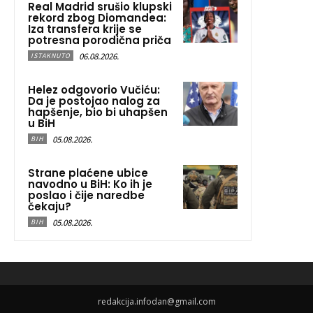
Real Madrid srušio klupski
rekord zbog Diomandea:
Iza transfera krije se
potresna porodična priča
06.08.2026.
ISTAKNUTO
Helez odgovorio Vučiću:
Da je postojao nalog za
hapšenje, bio bi uhapšen
u BiH
05.08.2026.
BIH
Strane plaćene ubice
navodno u BiH: Ko ih je
poslao i čije naredbe
čekaju?
05.08.2026.
BIH
redakcija.infodan@gmail.com