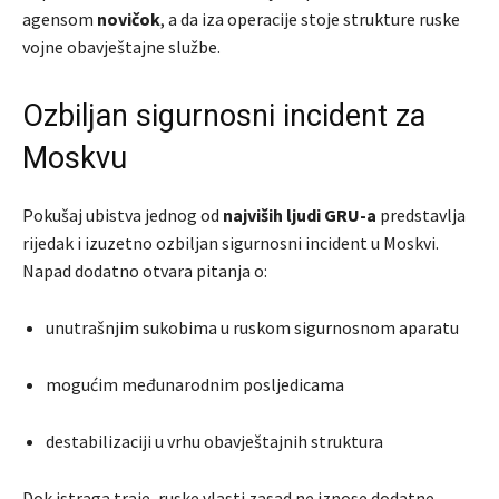
agensom
novičok
, a da iza operacije stoje strukture ruske
vojne obavještajne službe.
Ozbiljan sigurnosni incident za
Moskvu
Pokušaj ubistva jednog od
najviših ljudi GRU-a
predstavlja
rijedak i izuzetno ozbiljan sigurnosni incident u Moskvi.
Napad dodatno otvara pitanja o:
unutrašnjim sukobima u ruskom sigurnosnom aparatu
mogućim međunarodnim posljedicama
destabilizaciji u vrhu obavještajnih struktura
Dok istraga traje, ruske vlasti zasad ne iznose dodatne