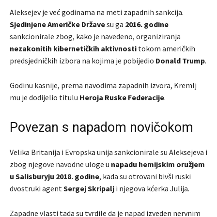
Aleksejev je već godinama na meti zapadnih sankcija.
Sjedinjene Američke Države
su ga
2016. godine
sankcionirale zbog, kako je navedeno, organiziranja
nezakonitih kibernetičkih aktivnosti
tokom američkih
predsjedničkih izbora na kojima je pobijedio
Donald Trump
.
Godinu kasnije, prema navodima zapadnih izvora, Kremlj
mu je dodijelio titulu
Heroja Ruske Federacije
.
Povezan s napadom novičokom
Velika Britanija i Evropska unija sankcionirale su Aleksejeva i
zbog njegove navodne uloge u
napadu hemijskim oružjem
u Salisburyju 2018. godine
, kada su otrovani bivši ruski
dvostruki agent
Sergej Skripalj
i njegova kćerka Julija.
Zapadne vlasti tada su tvrdile da je napad izveden nervnim