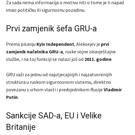
Za sada nema informacija o motivu niti o tome je li napad
imao političku ili sigurnosnu pozadinu.
Prvi zamjenik šefa GRU-a
Prema pisanju
Kyiv Independent
, Aleksejev je
prvi
zamjenik načelnika GRU-a
, ruske vojne obavještajne
službe, i na toj funkciji se nalazi još od
2011. godine
.
GRU važi za jednu od najutjecajnijih i najzatvorenijih
struktura u ruskom sigurnosnom sistemu, direktno
povezanu s vrhom vlasti i predsjednikom Rusije
Vladimir
Putin
.
Sankcije SAD-a, EU i Velike
Britanije