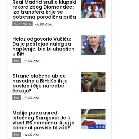
Real Madrid srušio klupski
rekord zbog Diomandea:
Iza transfera krije se
potresna porodična priča
06.08.2026.
ISTAKNUTO
Helez odgovorio Vučiću:
Da je postojao nalog za
hapšenje, bio bi uhapšen
u BiH
05.08.2026.
BIH
Strane plaćene ubice
navodno u BiH: Ko ih je
poslao i čije naredbe
čekaju?
05.08.2026.
BIH
Mafija puca usred
Istočnog Sarajeva: Je li
vlast RS nemoćna ili joj je
kriminal previše blizak?
04.08.2026.
BIH