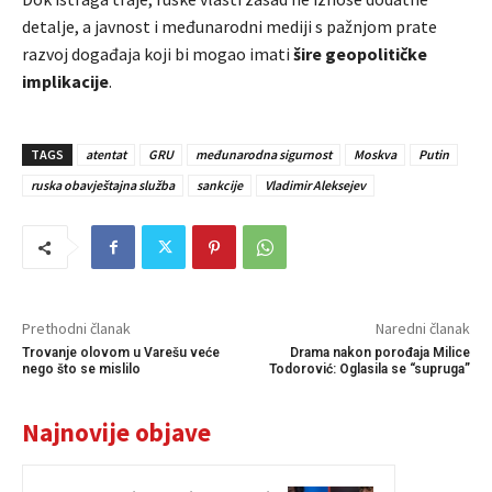
detalje, a javnost i međunarodni mediji s pažnjom prate
razvoj događaja koji bi mogao imati
šire geopolitičke
implikacije
.
TAGS
atentat
GRU
međunarodna sigurnost
Moskva
Putin
ruska obavještajna služba
sankcije
Vladimir Aleksejev
Prethodni članak
Naredni članak
Trovanje olovom u Varešu veće
Drama nakon porođaja Milice
nego što se mislilo
Todorović: Oglasila se “supruga”
Najnovije objave