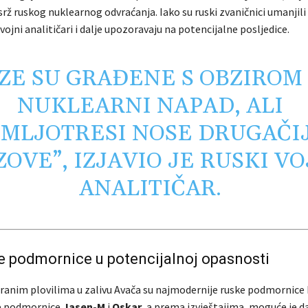
srž ruskog nuklearnog odvraćanja. Iako su ruski zvaničnici umanjili 
jni analitičari i dalje upozoravaju na potencijalne posljedice.
ZE SU GRAĐENE S OBZIROM
NUKLEARNI NAPAD, ALI
EMLJOTRESI NOSE DRUGAČI
ZOVE”, IZJAVIO JE RUSKI VO
ANALITIČAR.
 podmornice u potencijalnoj opasnosti
ranim plovilima u zalivu Avača su najmodernije ruske podmornice
šne podmornice
Jasen-M
i
Oskar
, a prema izvještajima, moguće je da