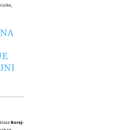
rizike,
 NA
JE
JNI
 klase
Borej-
 će se