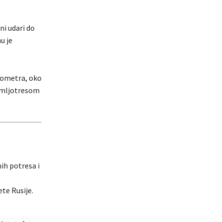
eni udari do
u je
ilometra, oko
zemljotresom
ih potresa i
te Rusije.