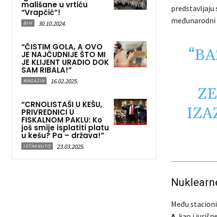
mališane u vrtiću
predstavljaju 
“Vrapčić”!
međunarodni vo
30.10.2024.
BIH
“ČISTIM GOLA, A OVO
“BA
JE NAJČUDNIJE ŠTO MI
JE KLIJENT URADIO DOK
SAM RIBALA!”
16.02.2025.
MAGAZIN
Z
“CRNOLISTAŠI U KEŠU,
IZA
PRIVREDNICI U
FISKALNOM PAKLU: Ko
još smije isplatiti platu
u kešu? Pa – država!”
23.03.2025.
ISTAKNUTO
Nuklearne
Među stacioni
A
, kao i juri