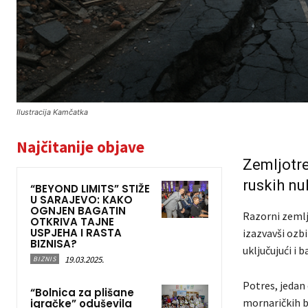
Ilustracija Kamčatka
Najčitanije objave
Zemljotr
ruskih nu
“BEYOND LIMITS” STIŽE
U SARAJEVO: KAKO
OGNJEN BAGATIN
Razorni zemlj
OTKRIVA TAJNE
USPJEHA I RASTA
izazvavši ozb
BIZNISA?
uključujući i 
19.03.2025.
BIZNIS
Potres, jedan 
“Bolnica za plišane
mornaričkih b
igračke” oduševila