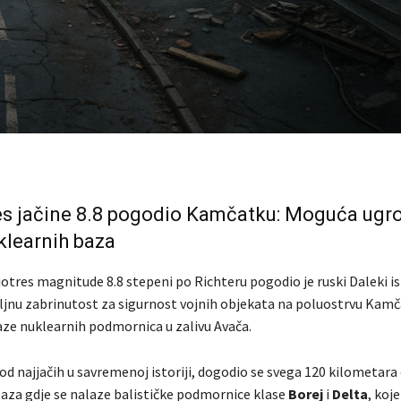
es jačine 8.8 pogodio Kamčatku: Moguća ugr
klearnih baza
otres magnitude 8.8 stepeni po Richteru pogodio je ruski Daleki is
iljnu zabrinutost za sigurnost vojnih objekata na poluostrvu Kamč
baze nuklearnih podmornica u zalivu Avača.
od najjačih u savremenoj istoriji, dogodio se svega 120 kilometara 
aza gdje se nalaze balističke podmornice klase
Borej
i
Delta
, koje