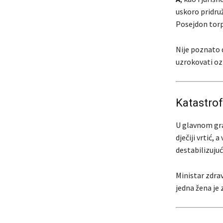
uskoro pridruž
Posejdon tor
Nije poznato d
uzrokovati ozb
Katastro
U glavnom gra
dječiji vrtić, 
destabilizujuć
Ministar zdrav
jedna žena je