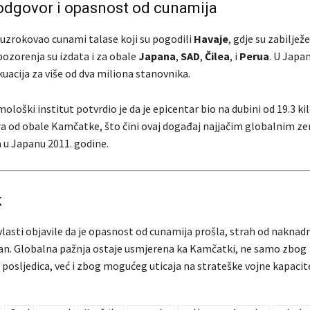
odgovor i opasnost od cunamija
 uzrokovao cunami talase koji su pogodili
Havaje
, gdje su zabiljež
pozorenja su izdata i za obale
Japana
,
SAD
,
Čilea
, i
Perua
. U Japan
uacija za više od dva miliona stanovnika.
ološki institut potvrdio je da je epicentar bio na dubini od 19.3 k
a od obale Kamčatke, što čini ovaj događaj najjačim globalnim 
a u Japanu 2011. godine.
k
vlasti objavile da je opasnost od cunamija prošla, strah od naknadn
utan. Globalna pažnja ostaje usmjerena ka Kamčatki, ne samo zbog
posljedica, već i zbog mogućeg uticaja na strateške vojne kapacite