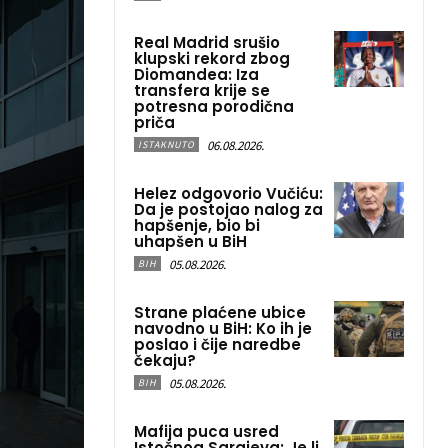
Real Madrid srušio
klupski rekord zbog
Diomandea: Iza
transfera krije se
potresna porodična
priča
06.08.2026.
ISTAKNUTO
Helez odgovorio Vučiću:
Da je postojao nalog za
hapšenje, bio bi
uhapšen u BiH
05.08.2026.
BIH
Strane plaćene ubice
navodno u BiH: Ko ih je
poslao i čije naredbe
čekaju?
05.08.2026.
BIH
Mafija puca usred
Istočnog Sarajeva: Je li