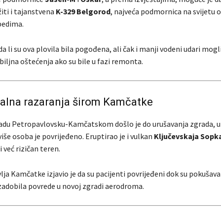
iti i tajanstvena
K-329 Belgorod
, najveća podmornica na svijetu
pedima.
a li su ova plovila bila pogođena, ali čak i manji vodeni udari mogli
iljna oštećenja ako su bile u fazi remonta.
falna razaranja širom Kamčatke
du Petropavlovsku-Kamčatskom došlo je do urušavanja zgrada, uk
a više osoba je povrijeđeno. Eruptirao je i vulkan
Ključevskaja Sopk
i već rizičan teren.
lja Kamčatke izjavio je da su pacijenti povrijeđeni dok su pokušaval
 zadobila povrede u novoj zgradi aerodroma.