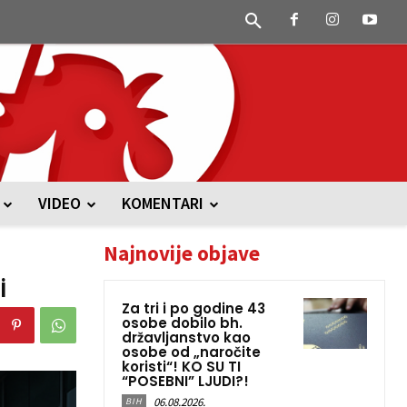
VIDEO
KOMENTARI
Najnovije objave
i
Za tri i po godine 43
osobe dobilo bh.
državljanstvo kao
osobe od „naročite
koristi“! KO SU TI
“POSEBNI” LJUDI?!
06.08.2026.
BIH