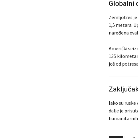
Globalni 
Zemljotres je
1,5 metara. U
naređena evak
Američki seizm
135 kilometar
još od potres
Zaključa
Iako su ruske 
dalje je pris
humanitarnih 