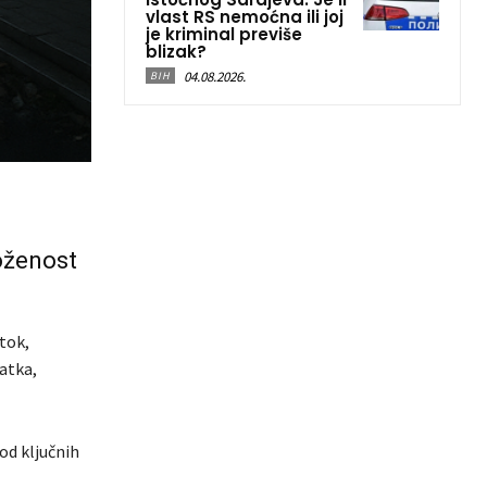
vlast RS nemoćna ili joj
je kriminal previše
blizak?
04.08.2026.
BIH
oženost
tok,
atka,
od ključnih