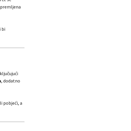
 opremljena
 bi
ljučujući
a
, dodatno
i pobjeći, a