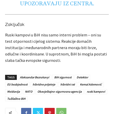
UPOZORAVAJU IZ CENTRA.
Zaključak
Ruski kampovi u BiH nisu samo interni problem – oni su
test otpornosti cijelog sistema. Reakcije domaćih
institucija i međunarodnih partnera moraju biti brze,
odlučne i koordinisane. U suprotnom, BiH bi mogla postati
slaba tačka evropske sigurnosti.
TAGS
Aleksandar Bezrukavyi
BiH sigurnost
Detektor
EU bezbjednost
hibridne prijetnje
hibridni rat
Kemal Ademović
Moldavija
NATO
Obavještajno-sigurnosna agencija
ruski kampovi
Tužilaštvo BiH