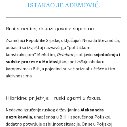
ISTAKAO JE ADEMOVIĆ.
Rusija negira, dokazi govore suprotno
Zvaničnici Republike Srpske, uključujući Nenada Stevandića,
odbacili su izvještaj nazvavši ga “političkom
konstrukcijom”. Međutim,
Detektor
je objavio
svjedočenja i
sudske procese u Moldaviji
koji potvrđuju obuku u
kampovima u BiH, a pojedinci su već priznali učešće u tim
aktivnostima.
Hibridne prijetnje i ruski agenti u fokusu
Nedavno izručenje ruskog državljanina
Aleksandra
Bezrukavyija
, uhapšenog u BiH i isporučenog Poljskoj,
dodatno potvrđuje ozbiljnost situacije. On se u Poljskoj