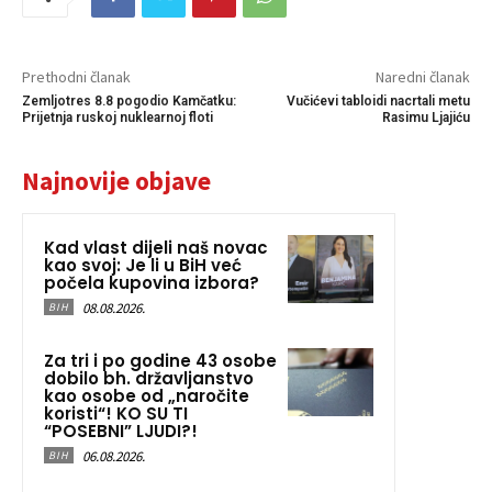
Prethodni članak
Naredni članak
Zemljotres 8.8 pogodio Kamčatku:
Vučićevi tabloidi nacrtali metu
Prijetnja ruskoj nuklearnoj floti
Rasimu Ljajiću
Najnovije objave
Kad vlast dijeli naš novac
kao svoj: Je li u BiH već
počela kupovina izbora?
08.08.2026.
BIH
Za tri i po godine 43 osobe
dobilo bh. državljanstvo
kao osobe od „naročite
koristi“! KO SU TI
“POSEBNI” LJUDI?!
06.08.2026.
BIH