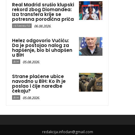
Real Madrid srušio klupski
rekord zbog Diomandea:
Iza transfera krije se
potresna porodična priča
06.08.2026.
ISTAKNUTO
Helez odgovorio Vučiću:
Da je postojao nalog za
hapšenje, bio bi uhapšen
u BiH
05.08.2026.
BIH
Strane plaćene ubice
navodno u BiH: Ko ih je
poslao i čije naredbe
čekaju?
05.08.2026.
BIH
redakcija.infodan@gmail.com