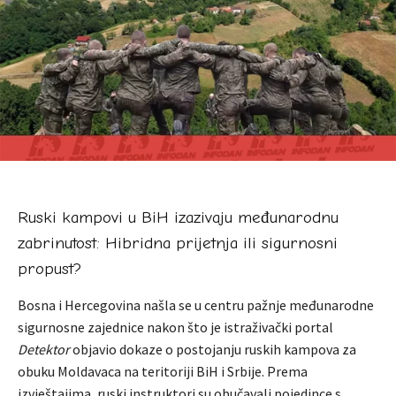
Ruski kampovi u BiH izazivaju međunarodnu
zabrinutost: Hibridna prijetnja ili sigurnosni
propust?
Bosna i Hercegovina našla se u centru pažnje međunarodne
sigurnosne zajednice nakon što je istraživački portal
Detektor
objavio dokaze o postojanju ruskih kampova za
obuku Moldavaca na teritoriji BiH i Srbije. Prema
izvještajima, ruski instruktori su obučavali pojedince s