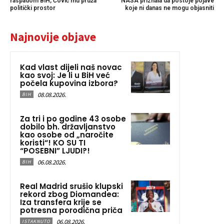
raspadom BiH, Čović mu pruža
NASA priznala da postoje pojave
politički prostor
koje ni danas ne mogu objasniti
Najnovije objave
Kad vlast dijeli naš novac
kao svoj: Je li u BiH već
počela kupovina izbora?
08.08.2026.
BIH
Za tri i po godine 43 osobe
dobilo bh. državljanstvo
kao osobe od „naročite
koristi“! KO SU TI
“POSEBNI” LJUDI?!
06.08.2026.
BIH
Real Madrid srušio klupski
rekord zbog Diomandea:
Iza transfera krije se
potresna porodična priča
06.08.2026.
ISTAKNUTO