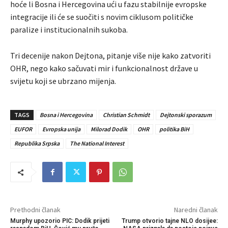
hoće li Bosna i Hercegovina ući u fazu stabilnije evropske
integracije ili će se suočiti s novim ciklusom političke
paralize i institucionalnih sukoba.
Tri decenije nakon Dejtona, pitanje više nije kako zatvoriti
OHR, nego kako sačuvati mir i funkcionalnost države u
svijetu koji se ubrzano mijenja.
TAGS
Bosna i Hercegovina
Christian Schmidt
Dejtonski sporazum
EUFOR
Evropska unija
Milorad Dodik
OHR
politika BiH
Republika Srpska
The National Interest
Prethodni članak
Naredni članak
Murphy upozorio PIC: Dodik prijeti
Trump otvorio tajne NLO dosijee: