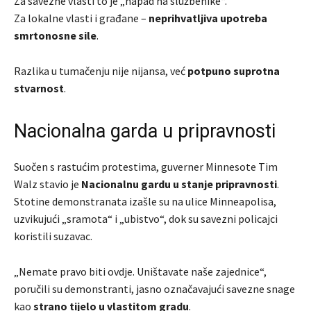
Za savezne vlasti to je „napad na službenike“.
Za lokalne vlasti i građane –
neprihvatljiva upotreba
smrtonosne sile
.
Razlika u tumačenju nije nijansa, već
potpuno suprotna
stvarnost
.
Nacionalna garda u pripravnosti
Suočen s rastućim protestima, guverner Minnesote
Tim
Walz
stavio je
Nacionalnu gardu u stanje pripravnosti
.
Stotine demonstranata izašle su na ulice Minneapolisa,
uzvikujući „sramota“ i „ubistvo“, dok su savezni policajci
koristili suzavac.
„Nemate pravo biti ovdje. Uništavate naše zajednice“,
poručili su demonstranti, jasno označavajući savezne snage
kao
strano tijelo u vlastitom gradu
.