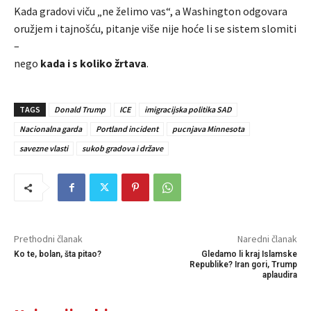
Kada gradovi viču „ne želimo vas“, a Washington odgovara
oružjem i tajnošću, pitanje više nije hoće li se sistem slomiti
–
nego
kada i s koliko žrtava
.
TAGS
Donald Trump
ICE
imigracijska politika SAD
Nacionalna garda
Portland incident
pucnjava Minnesota
savezne vlasti
sukob gradova i države
Prethodni članak
Naredni članak
Ko te, bolan, šta pitao?
Gledamo li kraj Islamske
Republike? Iran gori, Trump
aplaudira