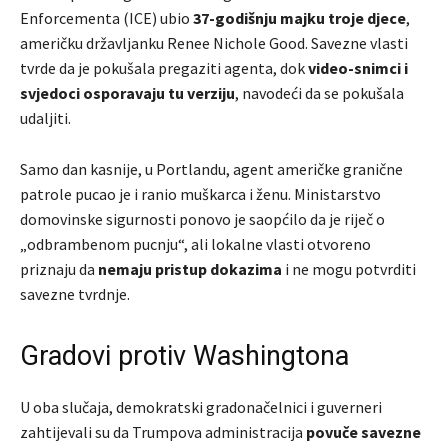
Enforcement
a (ICE) ubio
37-godišnju majku troje djece
,
američku državljanku Renee Nichole Good. Savezne vlasti
tvrde da je pokušala pregaziti agenta, dok
video-snimci i
svjedoci osporavaju tu verziju
, navodeći da se pokušala
udaljiti.
Samo dan kasnije, u
Portland
u, agent američke granične
patrole pucao je i ranio muškarca i ženu. Ministarstvo
domovinske sigurnosti ponovo je saopćilo da je riječ o
„odbrambenom pucnju“, ali lokalne vlasti otvoreno
priznaju da
nemaju pristup dokazima
i ne mogu potvrditi
savezne tvrdnje.
Gradovi protiv Washingtona
U oba slučaja, demokratski gradonačelnici i guverneri
zahtijevali su da Trumpova administracija
povuče savezne