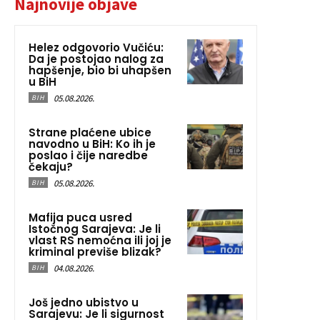
Najnovije objave
Helez odgovorio Vučiću:
Da je postojao nalog za
hapšenje, bio bi uhapšen
u BiH
05.08.2026.
BIH
Strane plaćene ubice
navodno u BiH: Ko ih je
poslao i čije naredbe
čekaju?
05.08.2026.
BIH
Mafija puca usred
Istočnog Sarajeva: Je li
vlast RS nemoćna ili joj je
kriminal previše blizak?
04.08.2026.
BIH
Još jedno ubistvo u
Sarajevu: Je li sigurnost