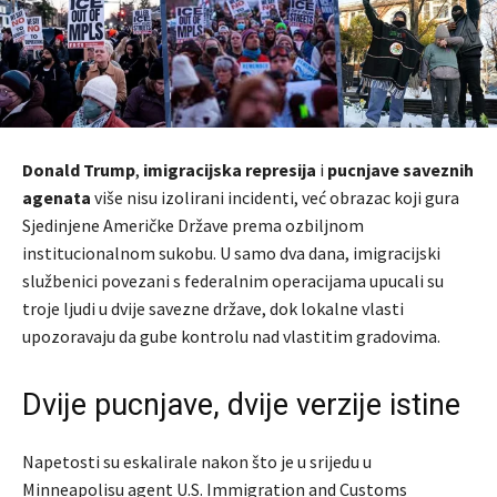
Donald Trump
,
imigracijska represija
i
pucnjave saveznih
agenata
više nisu izolirani incidenti, već obrazac koji gura
Sjedinjene Američke Države prema ozbiljnom
institucionalnom sukobu. U samo dva dana, imigracijski
službenici povezani s federalnim operacijama upucali su
troje ljudi u dvije savezne države, dok lokalne vlasti
upozoravaju da gube kontrolu nad vlastitim gradovima.
Dvije pucnjave, dvije verzije istine
Napetosti su eskalirale nakon što je u srijedu u
Minneapolis
u agent
U.S. Immigration and Customs