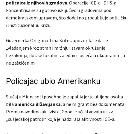
policajce iz njihovih gradova
. Operacije ICE-a i DHS-a
koncentrisane su gotovo isključivo u gradovima pod
demokratskom upravom, što dodatno produbljuje političku
i institucionalnu krizu.
Guvernerka Oregona
Tina Kotek
upozorila je da se
„vladanjem kroz strah i mržnju“ stvara okruženje
bezakonja, dok se lokalne zajednice osjećaju okupiranim, a
ne zaštićenim.
Policajac ubio Amerikanku
Slučaj u Minnesoti posebno je zapaljiv jer je ubijena osoba
bila
američka državljanka
, a ne migrant bez dokumenata.
Prema navodima aktivista, Good je učestvovala u tzv.
„susjedskoj patroli“ koja je nadzirala aktivnosti ICE-a.