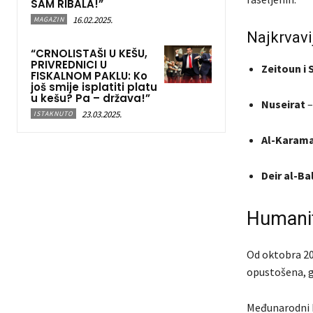
SAM RIBALA!”
16.02.2025.
MAGAZIN
Najkrvavi
“CRNOLISTAŠI U KEŠU,
PRIVREDNICI U
Zeitoun i
FISKALNOM PAKLU: Ko
još smije isplatiti platu
u kešu? Pa – država!”
Nuseirat
–
23.03.2025.
ISTAKNUTO
Al-Karam
Deir al-Ba
Humanit
Od oktobra 202
opustošena, gl
Međunarodni k