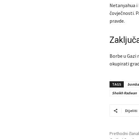
Netanyahua i 
čovječnosti. 
pravde.
Zaključ
Borbe u Gazi n
okupirati grad
TAGS
bomba
Sheikh Radwan
Dijeliti
Prethodni člana