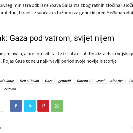
bivšeg ministra odbrane Yoava Gallanta zbog ratnih zločina i zloči
Paralelno, Izrael se suočava s tužbom za genocid pred Međunarod
ak: Gaza pod vatrom, svijet nijem
e jenjavaju, a broj mrtvih raste iz sata u sat. Dok izraelska vojska
, Pojas Gaze tone u najkrvaviji period svoje novije historije.
rdovanje
Deir al-Balah
Gaza
genocid
Gideon 2
Izrael
ofanziva
Pa
Zeitoun
k