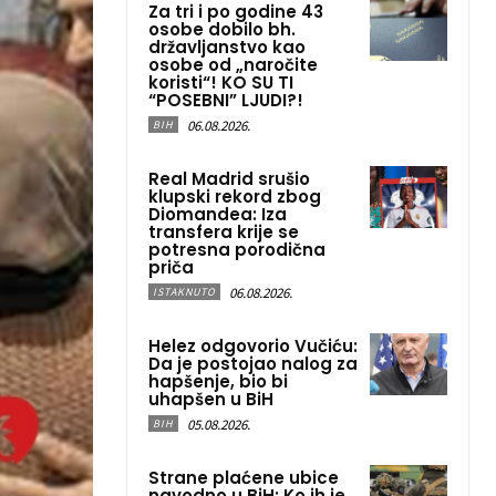
Za tri i po godine 43
osobe dobilo bh.
državljanstvo kao
osobe od „naročite
koristi“! KO SU TI
“POSEBNI” LJUDI?!
06.08.2026.
BIH
Real Madrid srušio
klupski rekord zbog
Diomandea: Iza
transfera krije se
potresna porodična
priča
06.08.2026.
ISTAKNUTO
Helez odgovorio Vučiću:
Da je postojao nalog za
hapšenje, bio bi
uhapšen u BiH
05.08.2026.
BIH
Strane plaćene ubice
navodno u BiH: Ko ih je