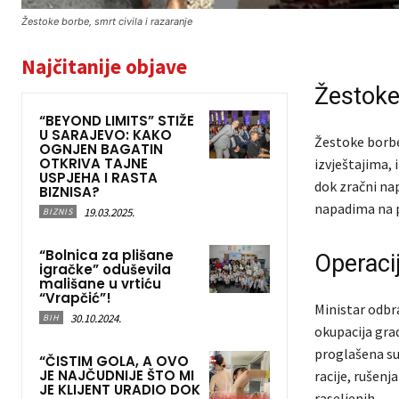
Žestoke borbe, smrt civila i razaranje
Najčitanije objave
Žestoke 
“BEYOND LIMITS” STIŽE
U SARAJEVO: KAKO
Žestoke borbe
OGNJEN BAGATIN
OTKRIVA TAJNE
izvještajima, 
USPJEHA I RASTA
dok zračni napa
BIZNISA?
napadima na p
19.03.2025.
BIZNIS
“Bolnica za plišane
Operacij
igračke” oduševila
mališane u vrtiću
“Vrapčić”!
Ministar odbra
30.10.2024.
BIH
okupacija grad
proglašena s
“ČISTIM GOLA, A OVO
JE NAJČUDNIJE ŠTO MI
racije, rušenj
JE KLIJENT URADIO DOK
raseljenih.