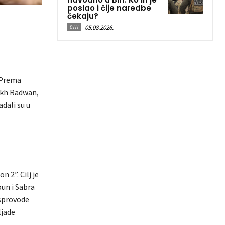
poslao i čije naredbe
čekaju?
05.08.2026.
BIH
 Prema
eikh Radwan,
adali su u
 2”. Cilj je
oun i Sabra
sprovode
ljade