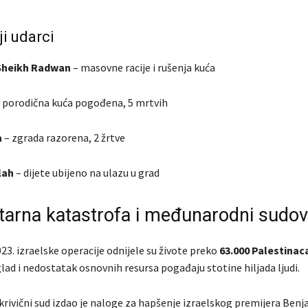
ji udarci
 Sheikh Radwan
– masovne racije i rušenja kuća
 porodična kuća pogođena, 5 mrtvih
a
– zgrada razorena, 2 žrtve
lah
– dijete ubijeno na ulazu u grad
arna katastrofa i međunarodni sudov
3. izraelske operacije odnijele su živote preko
63.000 Palestinac
ad i nedostatak osnovnih resursa pogađaju stotine hiljada ljudi.
rivični sud izdao je naloge za hapšenje izraelskog premijera Ben