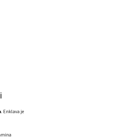
i
a
. Enklava je
jamina