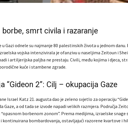
borbe, smrt civila i razaranje
 u Gazi odnele su najmanje 80 palestinskih života u jednom danu.
izraelska vojska intenzivirala je ofanzivu u naseljima Zeitoun i Sh
di i artiljerijska paljba ne prestaju. Civili, među kojima i djeca, str
orodične kuće i stambene zgrade.
a “Gideon 2”: Cilj – okupacija Gaze
ne Israel Katz 21. augusta dao je zeleno svjetlo za operaciju “Gideon
a Gaze, a od tada se izvode napadi velikih razmjera. Područja Zeit
u “opasnom borbenom zonom”. Prema medijima, izraelske snage 
a i kontinuirana bombardovanja, ostavljajući razorene kvartove i hi