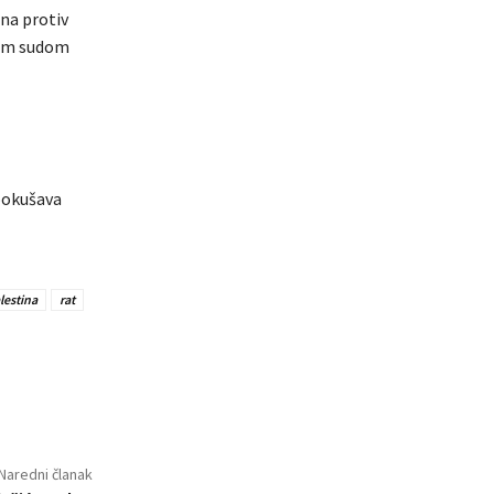
na protiv
nim sudom
 pokušava
lestina
rat
Naredni članak