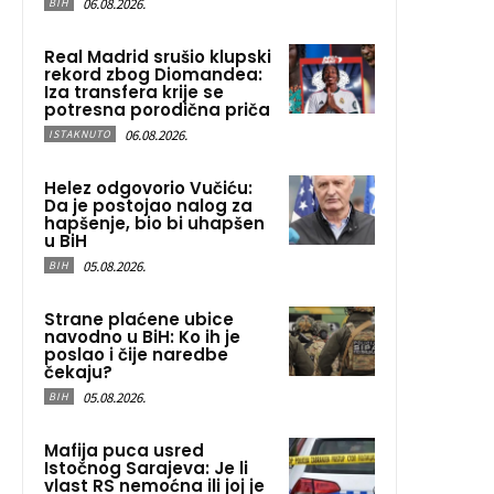
06.08.2026.
BIH
Real Madrid srušio klupski
rekord zbog Diomandea:
Iza transfera krije se
potresna porodična priča
06.08.2026.
ISTAKNUTO
Helez odgovorio Vučiću:
Da je postojao nalog za
hapšenje, bio bi uhapšen
u BiH
05.08.2026.
BIH
Strane plaćene ubice
navodno u BiH: Ko ih je
poslao i čije naredbe
čekaju?
05.08.2026.
BIH
Mafija puca usred
Istočnog Sarajeva: Je li
vlast RS nemoćna ili joj je