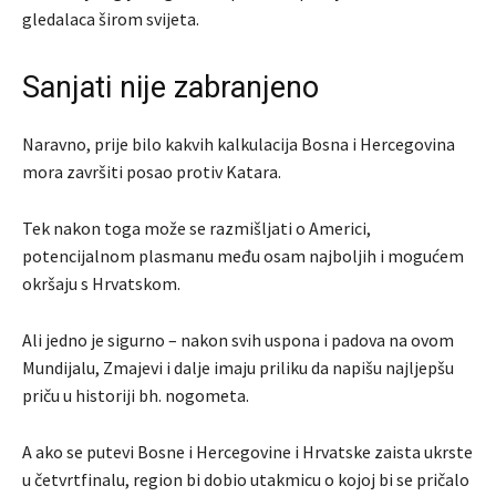
gledalaca širom svijeta.
Sanjati nije zabranjeno
Naravno, prije bilo kakvih kalkulacija Bosna i Hercegovina
mora završiti posao protiv Katara.
Tek nakon toga može se razmišljati o Americi,
potencijalnom plasmanu među osam najboljih i mogućem
okršaju s Hrvatskom.
Ali jedno je sigurno – nakon svih uspona i padova na ovom
Mundijalu, Zmajevi i dalje imaju priliku da napišu najljepšu
priču u historiji bh. nogometa.
A ako se putevi Bosne i Hercegovine i Hrvatske zaista ukrste
u četvrtfinalu, region bi dobio utakmicu o kojoj bi se pričalo