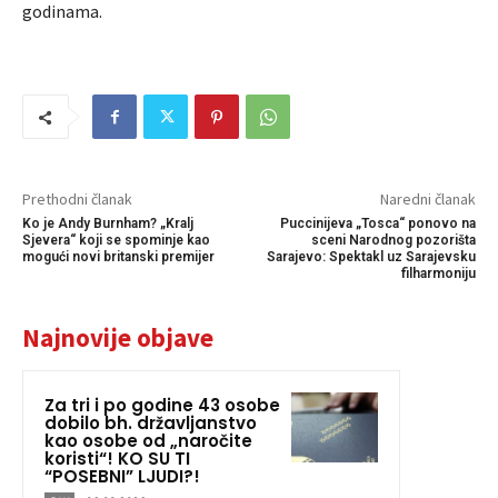
godinama.
Prethodni članak
Naredni članak
Ko je Andy Burnham? „Kralj
Puccinijeva „Tosca“ ponovo na
Sjevera“ koji se spominje kao
sceni Narodnog pozorišta
mogući novi britanski premijer
Sarajevo: Spektakl uz Sarajevsku
filharmoniju
Najnovije objave
Za tri i po godine 43 osobe
dobilo bh. državljanstvo
kao osobe od „naročite
koristi“! KO SU TI
“POSEBNI” LJUDI?!