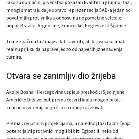
Iako su domaćini prvenstva pokazali kvalitet u grupnoj fazi,
mnogi smatraju da je upravo reprezentacija SAD-a jedan od
povoljnijih protivnika u odnosu na nogometne velesile
poput Brazila, Argentine, Francuske, Engleske ili Španije.
To ne znači da bi Zmajevi bili favoriti, ali bi svakako imali
realnu priliku da naprave jedno od najvećih iznenađenja
turnira.
Otvara se zanimljiv dio žrijeba
Ako bi Bosna i Hercegovina uspjela preskočiti Sjedinjene
Američke Države, put prema četvrtfinalu mogao bi biti
znatno otvoreniji nego što su mnogi očekivali.
Prema trenutnim projekcijama, u narednoj fazi takmičenja
potencijalni protivnici mogli bi biti Egipat ili neka od
reprezentacija koje ne pripadaju samom vrhu svjetskog