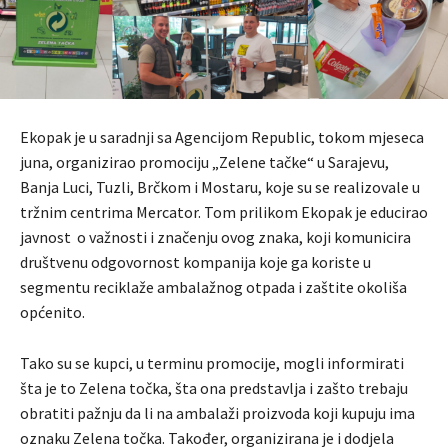
Ekopak je u saradnji sa Agencijom Republic, tokom mjeseca
juna, organizirao promociju „Zelene tačke“ u Sarajevu,
Banja Luci, Tuzli, Brčkom i Mostaru, koje su se realizovale u
tržnim centrima Mercator. Tom prilikom Ekopak je educirao
javnost o važnosti i značenju ovog znaka, koji komunicira
društvenu odgovornost kompanija koje ga koriste u
segmentu reciklaže ambalažnog otpada i zaštite okoliša
općenito.
Tako su se kupci, u terminu promocije, mogli informirati
šta je to Zelena točka, šta ona predstavlja i zašto trebaju
obratiti pažnju da li na ambalaži proizvoda koji kupuju ima
oznaku Zelena točka. Također, organizirana je i dodjela