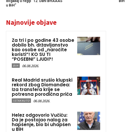
događaj u regiji “12. Dani BHAAAS
BiH”
u BiH”
Najnovije objave
Za tri i po godine 43 osobe
dobilo bh. državljanstvo
kao osobe od „naročite
koristi“! KO SU TI
“POSEBNI” LJUDI?!
06.08.2026.
BIH
Real Madrid srušio klupski
rekord zbog Diomandea:
Iza transfera krije se
potresna porodična priča
06.08.2026.
ISTAKNUTO
Helez odgovorio Vučiću:
Da je postojao nalog za
hapšenje, bio bi uhapšen
u BiH