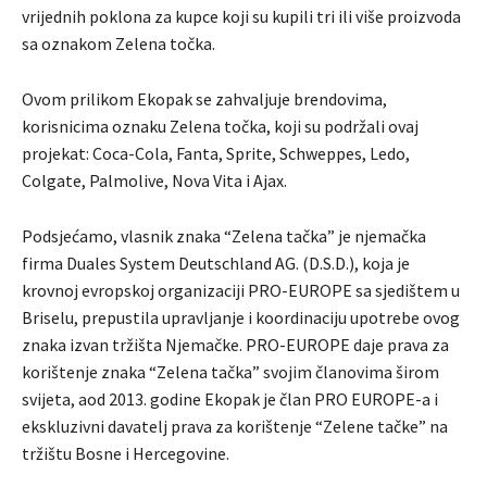
vrijednih poklona za kupce koji su kupili tri ili više proizvoda
sa oznakom Zelena točka.
Ovom prilikom Ekopak se zahvaljuje brendovima,
korisnicima oznaku Zelena točka, koji su podržali ovaj
projekat: Coca-Cola, Fanta, Sprite, Schweppes, Ledo,
Colgate, Palmolive, Nova Vita i Ajax.
Podsjećamo, vlasnik znaka “Zelena tačka” je njemačka
firma Duales System Deutschland AG. (D.S.D.), koja je
krovnoj evropskoj organizaciji PRO-EUROPE sa sjedištem u
Briselu, prepustila upravljanje i koordinaciju upotrebe ovog
znaka izvan tržišta Njemačke. PRO-EUROPE daje prava za
korištenje znaka “Zelena tačka” svojim članovima širom
svijeta, aod 2013. godine Ekopak je član PRO EUROPE-a i
ekskluzivni davatelj prava za korištenje “Zelene tačke” na
tržištu Bosne i Hercegovine.