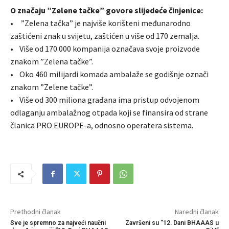
O značaju ”Zelene tačke” govore slijedeće činjenice:
• ”Zelena tačka” je najviše korišteni međunarodno
zaštićeni znak u svijetu, zaštićen u više od 170 zemalja.
• Više od 170.000 kompanija označava svoje proizvode
znakom ”Zelena tačke”.
• Oko 460 milijardi komada ambalaže se godišnje označi
znakom ”Zelene tačke”.
• Više od 300 miliona građana ima pristup odvojenom
odlaganju ambalažnog otpada koji se finansira od strane
članica PRO EUROPE-a, odnosno operatera sistema.
Prethodni članak
Naredni članak
Sve je spremno za najveći naučni
Završeni su “12. Dani BHAAAS u