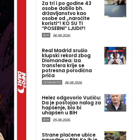
Za tri i po godine 43
osobe dobilo bh.
državljanstvo kao
osobe od „naročite
koristi“! KO SU TI
“POSEBNI” LJUDI?!
06.08.2026.
BIH
Real Madrid srušio
klupski rekord zbog
Diomandea: Iza
transfera krije se
potresna porodična
priča
06.08.2026.
ISTAKNUTO
Helez odgovorio Vučiću:
Da je postojao nalog za
hapšenje, bio bi
uhapšen u BiH
05.08.2026.
BIH
Strane plaćene ubice
navodno u BiH: Ko ih je