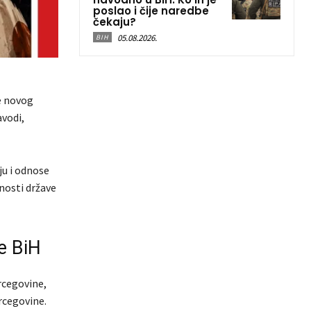
poslao i čije naredbe
čekaju?
05.08.2026.
BIH
e novog
avodi,
ju i odnose
žnosti države
ve BiH
cegovine,
ercegovine.