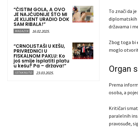
“ČISTIM GOLA, A OVO
To znači da je
JE NAJČUDNIJE ŠTO MI
diplomatskih 
JE KLIJENT URADIO DOK
SAM RIBALA!”
državama i m
16.02.2025.
MAGAZIN
Zbog toga bi 
“CRNOLISTAŠI U KEŠU,
moglo otvorit
PRIVREDNICI U
FISKALNOM PAKLU: Ko
još smije isplatiti platu
u kešu? Pa – država!”
Organ s
23.03.2025.
ISTAKNUTO
Prema informac
osoba, a poje
Kritičari sma
paralelnih ins
pravosuđe, si