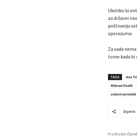
Ukoliko bi ent
za državni nivo
poštivanju us
sporazuma.
Za sada nema 
tome kada bi 
TAGS
Ana Tri
Milorad Dodik
ustavni poredak
Dijeliti
Prethodni člana