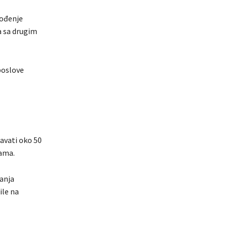
vođenje
a sa drugim
poslove
javati oko 50
jama.
janja
ile na