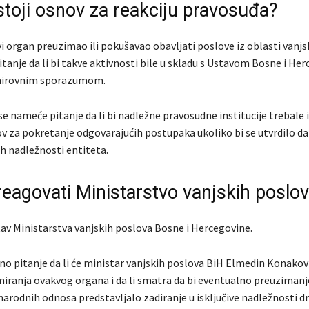
stoji osnov za reakciju pravosuđa?
i organ preuzimao ili pokušavao obavljati poslove iz oblasti vanjsk
itanje da li bi takve aktivnosti bile u skladu s Ustavom Bosne i Her
mirovnim sporazumom.
 nameće pitanje da li bi nadležne pravosudne institucije trebale i
ov za pokretanje odgovarajućih postupaka ukoliko bi se utvrdilo da s
ih nadležnosti entiteta.
reagovati Ministarstvo vanjskih poslo
tav Ministarstva vanjskih poslova Bosne i Hercegovine.
no pitanje da li će ministar vanjskih poslova BiH Elmedin Konakov
miranja ovakvog organa i da li smatra da bi eventualno preuzimanj
arodnih odnosa predstavljalo zadiranje u isključive nadležnosti dr