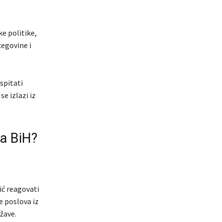
e politike,
cegovine i
spitati
e izlazi iz
va BiH?
ić reagovati
e poslova iz
žave.