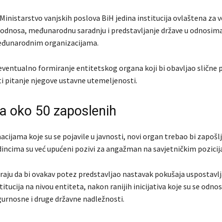
 Ministarstvo vanjskih poslova BiH jedina institucija ovlaštena za 
odnosa, međunarodnu saradnju i predstavljanje države u odnosim
eđunarodnim organizacijama.
eventualno formiranje entitetskog organa koji bi obavljao slične 
i pitanje njegove ustavne utemeljenosti.
a oko 50 zaposlenih
ijama koje su se pojavile u javnosti, novi organ trebao bi zapošl
dincima su već upućeni pozivi za angažman na savjetničkim pozici
traju da bi ovakav potez predstavljao nastavak pokušaja uspostavl
titucija na nivou entiteta, nakon ranijih inicijativa koje su se odnos
gurnosne i druge državne nadležnosti.