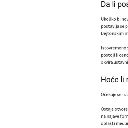
Da li po
Ukoliko bi nov
postavlja se p
Dejtonskim 
Istovremeno se
postoji li osn
okvira ustavn
Hoće li 
Očekuje se i s
Ostaje otvore
na najave for
oblasti međun