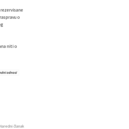
e rezervisane
 raspravu o
og
na niti o
dni odnosi
Naredni članak