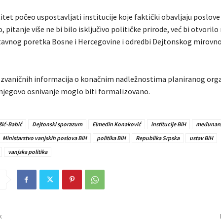
itet počeo uspostavljati institucije koje faktički obavljaju poslov
, pitanje više ne bi bilo isključivo političke prirode, već bi otvorilo
tavnog poretka Bosne i Hercegovine i odredbi Dejtonskog mirovn
zvaničnih informacija o konačnim nadležnostima planiranog orga
njegovo osnivanje moglo biti formalizovano.
šić-Babić
Dejtonski sporazum
Elmedin Konaković
institucije BiH
međunaro
Ministarstvo vanjskih poslova BiH
politika BiH
Republika Srpska
ustav BiH
vanjska politika
k