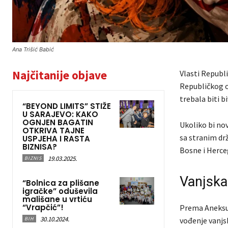
Ana Trišić Babić
Najčitanije objave
Vlasti Republ
Republičkog o
trebala biti b
“BEYOND LIMITS” STIŽE
U SARAJEVO: KAKO
OGNJEN BAGATIN
Ukoliko bi no
OTKRIVA TAJNE
sa stranim drž
USPJEHA I RASTA
BIZNISA?
Bosne i Herce
19.03.2025.
BIZNIS
Vanjska 
“Bolnica za plišane
igračke” oduševila
mališane u vrtiću
“Vrapčić”!
Prema Aneksu
30.10.2024.
BIH
vođenje vanjsk