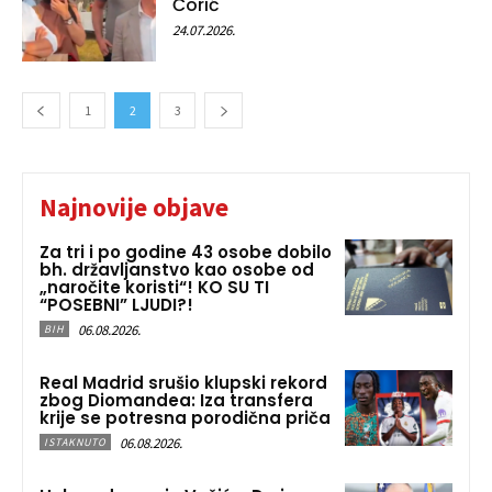
Ćorić
24.07.2026.
1
2
3
Najnovije objave
Za tri i po godine 43 osobe dobilo
bh. državljanstvo kao osobe od
„naročite koristi“! KO SU TI
“POSEBNI” LJUDI?!
06.08.2026.
BIH
Real Madrid srušio klupski rekord
zbog Diomandea: Iza transfera
krije se potresna porodična priča
06.08.2026.
ISTAKNUTO