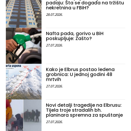
padaju: Šta se događa na tržištu
nekretnina u FBiH?
28.07.2026.
Nafta pada, gorivo u BiH
poskupljuje: Zašto?
27.07.2026.
Kako je Elbrus postao ledena
grobnica: U jednoj godini 48
mrtvih
27.07.2026.
Novi detalji tragedije na Elbrusu:
Tijela troje stradalih bh.
planinara spremna za spuštanje
27.07.2026.