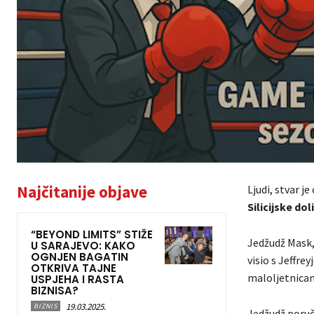
Najčitanije objave
Ljudi, stvar j
Silicijske dol
“BEYOND LIMITS” STIŽE
Jedžudž Mask,
U SARAJEVO: KAKO
OGNJEN BAGATIN
visio s Jeffr
OTKRIVA TAJNE
maloljetnicama
USPJEHA I RASTA
BIZNISA?
19.03.2025.
BIZNIS
Jedžudž poruč