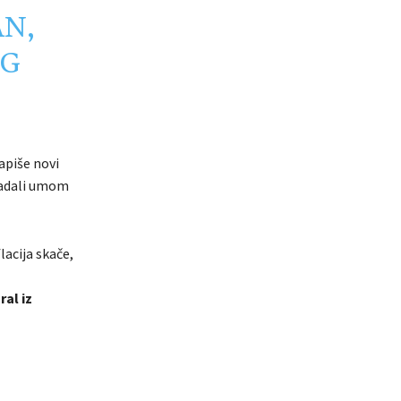
AN,
OG
apiše novi
ladali umom
lacija skače,
al iz