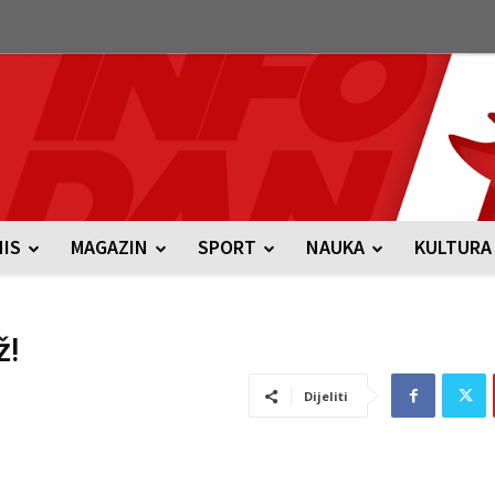
NIS
MAGAZIN
SPORT
NAUKA
KULTURA
ž!
Dijeliti