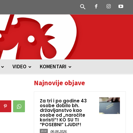
VIDEO
KOMENTARI
Najnovije objave
Za tri i po godine 43
osobe dobilo bh.
državljanstvo kao
osobe od „naročite
koristi“! KO SU TI
“POSEBNI” LJUDI?!
06.08.2026.
BIH