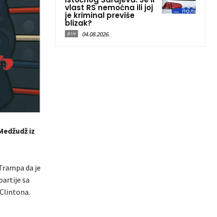
vlast RS nemoćna ili joj
je kriminal previše
blizak?
04.08.2026.
BIH
Medžudž iz
Trampa da je
artije sa
 Clintona.