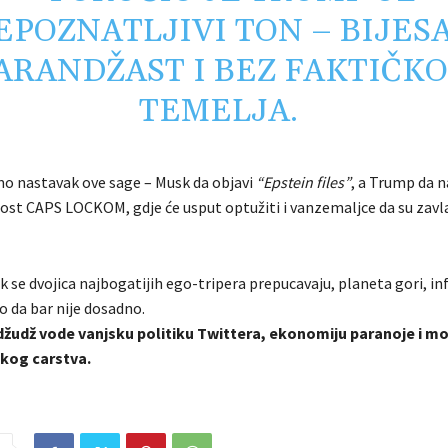
EPOZNATLJIVI TON – BIJES
ARANDŽAST I BEZ FAKTIČK
TEMELJA.
amo nastavak ove sage – Musk da objavi
“Epstein files”
, a Trump da n
post CAPS LOCKOM, gdje će usput optužiti i vanzemaljce da su zav
se dvojica najbogatijih ego-tripera prepucavaju, planeta gori, inf
o da bar nije dosadno.
žudž vode vanjsku politiku Twittera, ekonomiju paranoje i mor
kog carstva.