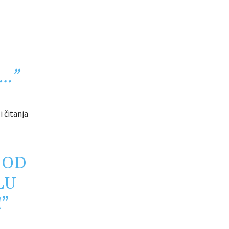
…”
i čitanja
 OD
LU
”