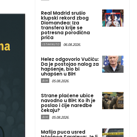
Real Madrid srušio
klupski rekord zbog
Diomandea: Iza
transfera krije se
potresna porodična
priča
06.08.2026.
ISTAKNUTO
Helez odgovorio Vučiću:
Da je postojao nalog za
hapšenje, bio bi
uhapšen u BiH
05.08.2026.
BIH
Strane plaćene ubice
navodno u BiH: Ko ih je
poslao i čije naredbe
čekaju?
05.08.2026.
BIH
Mafija puca usred
Istočnog Sarajeva: Je li