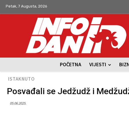
Petak, 7 Augusta, 2026
POČETNA
VIJESTI
BIZ
ISTAKNUTO
Posvađali se Jedžudž i Medžud
05.06.2025.