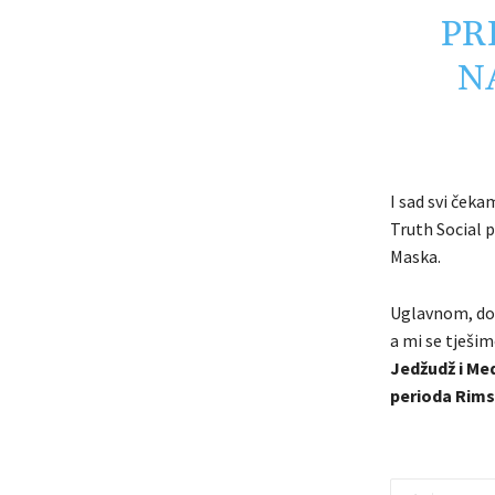
PR
N
I sad svi ček
Truth Social 
Maska.
Uglavnom, dok 
a mi se tješim
Jedžudž i Med
perioda Rims