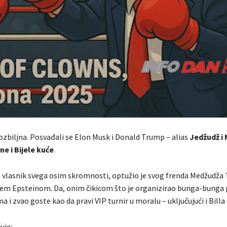
e ozbiljna. Posvađali se Elon Musk i Donald Trump – alias
Jedžudž i 
ine i Bijele kuće
.
 vlasnik svega osim skromnosti, optužio je svog frenda Medžudža 
eyjem Epsteinom. Da, onim čikicom što je organizirao bunga-bunga p
 i zvao goste kao da pravi VIP turnir u moralu – uključujući i Billa
uje: