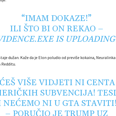
“IMAM DOKAZE!”
ILI ŠTO BI ON REKAO –
VIDENCE.EXE IS UPLOADING
aje dužan. Kaže da je Elon poludio od previše kokaina, Neuralinka 
 Redditu.
ĆEŠ VIŠE VIDJETI NI CENTA
ERIČKIH SUBVENCIJA! TES
I NEĆEMO NI U GTA STAVITI!
– PORUČIO JE TRUMP UZ