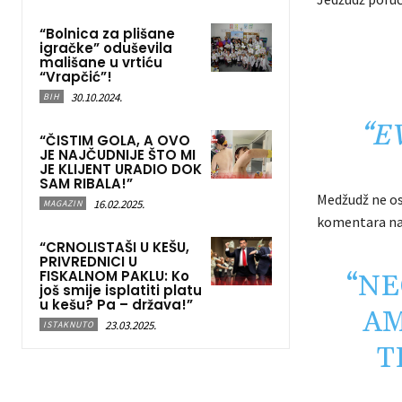
“Bolnica za plišane
igračke” oduševila
mališane u vrtiću
“Vrapčić”!
30.10.2024.
BIH
“E
“ČISTIM GOLA, A OVO
JE NAJČUDNIJE ŠTO MI
JE KLIJENT URADIO DOK
SAM RIBALA!”
Medžudž ne ost
16.02.2025.
MAGAZIN
komentara na
“CRNOLISTAŠI U KEŠU,
PRIVREDNICI U
FISKALNOM PAKLU: Ko
“NE
još smije isplatiti platu
u kešu? Pa – država!”
AM
23.03.2025.
ISTAKNUTO
T