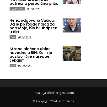
potresna porodična priča
06.08.2026.
ISTAKNUTO
Helez odgovorio Vučiću:
Da je postojao nalog za
hapšenje, bio bi uhapšen
u BiH
05.08.2026.
BIH
Strane plaćene ubice
navodno u BiH: Ko ih je
poslao i čije naredbe
čekaju?
05.08.2026.
BIH
redakcija.infodan@gmail.com
© Copyright 2024 - infodan.ba