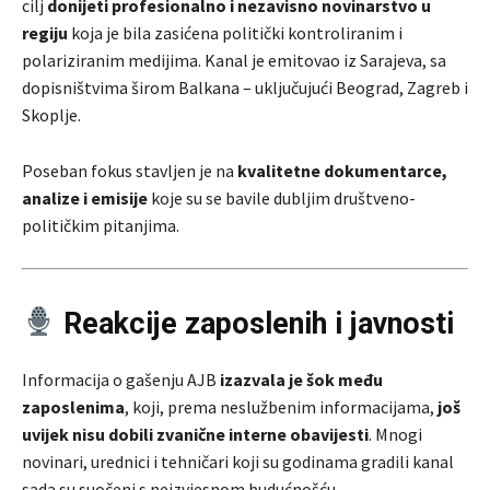
cilj
donijeti profesionalno i nezavisno novinarstvo u
regiju
koja je bila zasićena politički kontroliranim i
polariziranim medijima. Kanal je emitovao iz Sarajeva, sa
dopisništvima širom Balkana – uključujući Beograd, Zagreb i
Skoplje.
Poseban fokus stavljen je na
kvalitetne dokumentarce,
analize i emisije
koje su se bavile dubljim društveno-
političkim pitanjima.
Reakcije zaposlenih i javnosti
Informacija o gašenju AJB
izazvala je šok među
zaposlenima
, koji, prema neslužbenim informacijama,
još
uvijek nisu dobili zvanične interne obavijesti
. Mnogi
novinari, urednici i tehničari koji su godinama gradili kanal
sada su suočeni s neizvjesnom budućnošću.