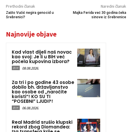
Prethodni članak
Naredni članak
Zašto Vučić negira genocid u
Majka Ferida već 30 godina čeka
Srebrenici?
sinove iz Srebrenice
Najnovije objave
Kad vlast dijeli naš novac
kao svoj: Je li u BiH već
počela kupovina izbora?
08.08.2026.
BIH
Za tri i po godine 43 osobe
dobilo bh. državljanstvo
kao osobe od „naročite
koristi“! KO SU TI
“POSEBNI” LJUDI?!
06.08.2026.
BIH
Real Madrid srušio klupski
rekord zbog Diomandea:
Iza transfera krije se