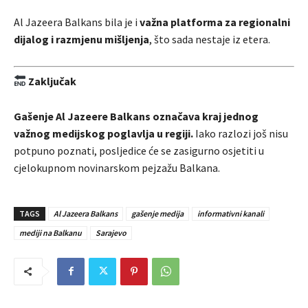
Al Jazeera Balkans bila je i
važna platforma za regionalni
dijalog i razmjenu mišljenja
, što sada nestaje iz etera.
Zaključak
Gašenje Al Jazeere Balkans označava kraj jednog
važnog medijskog poglavlja u regiji.
Iako razlozi još nisu
potpuno poznati, posljedice će se zasigurno osjetiti u
cjelokupnom novinarskom pejzažu Balkana.
TAGS
Al Jazeera Balkans
gašenje medija
informativni kanali
mediji na Balkanu
Sarajevo