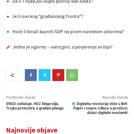
Da li Trojka još uvijek postoji kao savez?
Je li ovo kraj “građanskog fronta”?
Hoće li birači kazniti SDP na prvim narednim izborima?
Jedno je sigurno – vatra gori, a povjerenje se topi!
Prethodni članak
Naredni članak
SNSD zadužuje, HDZ blagosilja,
Digitalna revolucija stiže u BiH:
Trojka protestira, a građani plaćaju
Papiri i ovjere odlaze u prošlost,
dolazi digitalni novčanik!
Najnovije objave