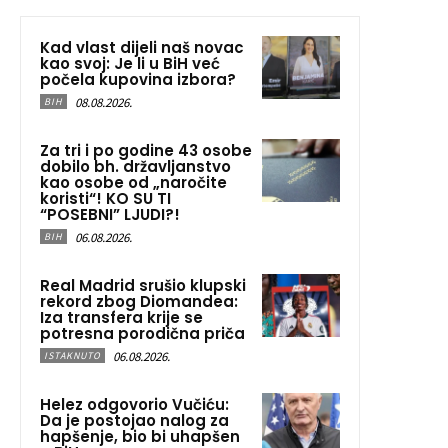
Kad vlast dijeli naš novac
kao svoj: Je li u BiH već
počela kupovina izbora?
08.08.2026.
BIH
Za tri i po godine 43 osobe
dobilo bh. državljanstvo
kao osobe od „naročite
koristi“! KO SU TI
“POSEBNI” LJUDI?!
06.08.2026.
BIH
Real Madrid srušio klupski
rekord zbog Diomandea:
Iza transfera krije se
potresna porodična priča
06.08.2026.
ISTAKNUTO
Helez odgovorio Vučiću:
Da je postojao nalog za
hapšenje, bio bi uhapšen