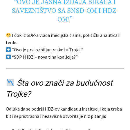
“OVO JE JASNA IZDAJA BIRAČA I
SAVEZNIŠTVO SA SNSD-OM I HDZ-
OM!”
I dok iz SDP-a vlada medijska tišina, politički analitičari
tvrde:
“Ovo je prvi ozbiljan raskol u Trojci!”
“SDP i HDZ – nova tiha koalicija?”
Šta ovo znači za budućnost
Trojke?
Odluka da se podrži HDZ-ov kandidat u instituciji koja treba
biti nepristrasna i nezavisna otvorila je niz pitanja: