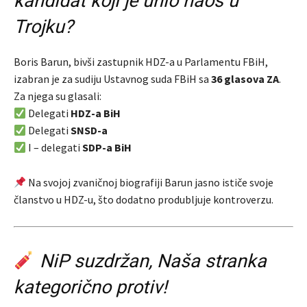
kandidat koji je unio haos u
Trojku?
Boris Barun, bivši zastupnik HDZ-a u Parlamentu FBiH,
izabran je za sudiju Ustavnog suda FBiH sa
36 glasova ZA
.
Za njega su glasali:
Delegati
HDZ-a BiH
Delegati
SNSD-a
I – delegati
SDP-a BiH
Na svojoj zvaničnoj biografiji Barun jasno ističe svoje
članstvo u HDZ-u, što dodatno produbljuje kontroverzu.
NiP suzdržan, Naša stranka
kategorično protiv!