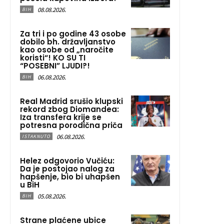
08.08.2026.
BIH
Za tri i po godine 43 osobe
dobilo bh. državljanstvo
kao osobe od „naročite
koristi“! KO SU TI
“POSEBNI” LJUDI?!
06.08.2026.
BIH
Real Madrid srušio klupski
rekord zbog Diomandea:
Iza transfera krije se
potresna porodična priča
06.08.2026.
ISTAKNUTO
Helez odgovorio Vučiću:
Da je postojao nalog za
hapšenje, bio bi uhapšen
u BiH
05.08.2026.
BIH
Strane plaćene ubice