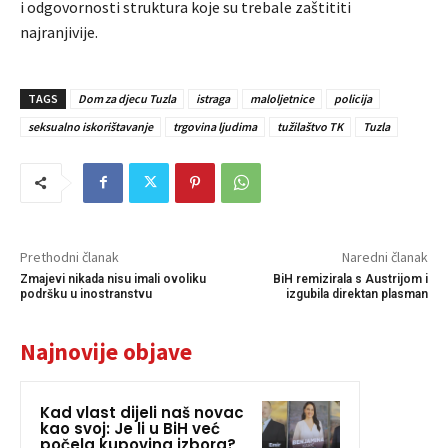
i odgovornosti strukturа koje su trebale zaštititi
najranjivije.
TAGS
Dom za djecu Tuzla
istraga
maloljetnice
policija
seksualno iskorištavanje
trgovina ljudima
tužilaštvo TK
Tuzla
Prethodni članak
Naredni članak
Zmajevi nikada nisu imali ovoliku
BiH remizirala s Austrijom i
podršku u inostranstvu
izgubila direktan plasman
Najnovije objave
Kad vlast dijeli naš novac
kao svoj: Je li u BiH već
počela kupovina izbora?