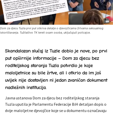
Dom za djecu Tuzla prvi put otkriva detalje o djevojčicama žrtvama seksualnog
iskorištavanja. Tužilaštvo TK tereti osam osoba, uključujući policajce.
Skandalozan slučaj iz Tuzle dobio je nove, po prvi
put opširnije informacije – Dom za djecu bez
roditeljskog staranja Tuzla potvrdio je koje
maloljetnice su bile žrtve, ali i otkrio da im još
uvijek nije dostavljen ni jedan zvaničan dokument
nadležnih institucija.
Javna ustanova Dom za djecu bez roditeljskog staranja
Tuzla uputila je Parlamentu Federacije BiH detaljan dopis o
dvije maloljetne djevojčice koje se u dokumentu označavaju