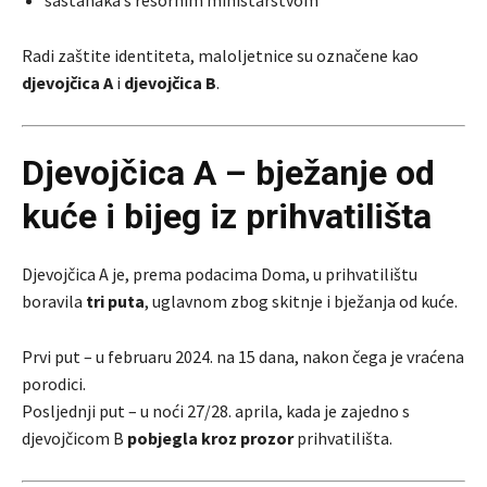
sastanaka s resornim ministarstvom
Radi zaštite identiteta, maloljetnice su označene kao
djevojčica A
i
djevojčica B
.
Djevojčica A – bježanje od
kuće i bijeg iz prihvatilišta
Djevojčica A je, prema podacima Doma, u prihvatilištu
boravila
tri puta
, uglavnom zbog skitnje i bježanja od kuće.
Prvi put – u februaru 2024. na 15 dana, nakon čega je vraćena
porodici.
Posljednji put – u noći 27/28. aprila, kada je zajedno s
djevojčicom B
pobjegla kroz prozor
prihvatilišta.