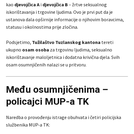
kao
djevojčica A
i
djevojčica B
– žrtve seksualnog
iskorištavanja i trgovine ljudima. Ovo je prvi put da je
ustanova dala opširnije informacije o njihovim boravcima,
statusu i okolnostima prije zločina.
Podsjetimo,
Tužilaštvo Tuzlanskog kantona
tereti
ukupno
osam osoba
za trgovinu ljudima, seksualno
iskorištavanje maloljetnica i dodatna krivična djela. Svih
osam osumnjičenih nalazi se u pritvoru.
Među osumnjičenima –
policajci MUP-a TK
Naredba o provođenju istrage obuhvata i četiri policijska
službenika MUP-a TK: