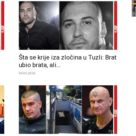
Šta se krije iza zločina u Tuzli: Brat
ubio brata, ali...
04.05.2026.