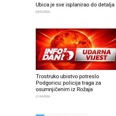
Ubica je sve isplanirao do detalja
04.05.2026.
Trostruko ubistvo potreslo
Podgoricu: policija traga za
osumnjičenim iz Rožaja
21.04.2026.