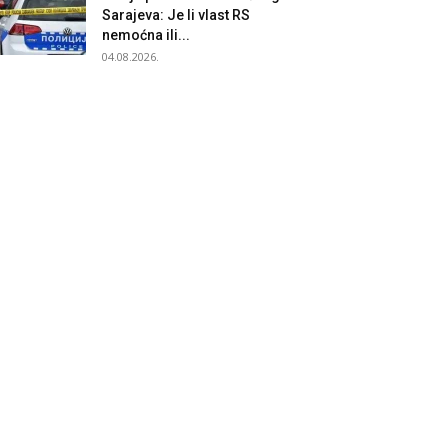
Sarajeva: Je li vlast RS
nemoćna ili...
04.08.2026.