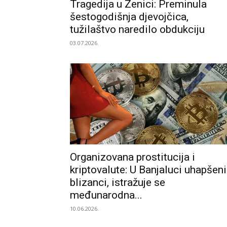
Tragedija u Zenici: Preminula
šestogodišnja djevojčica,
tužilaštvo naredilo obdukciju
03.07.2026.
Organizovana prostitucija i
kriptovalute: U Banjaluci uhapšeni
blizanci, istražuje se
međunarodna...
10.06.2026.