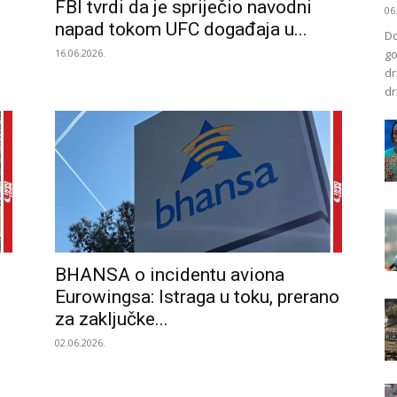
FBI tvrdi da je spriječio navodni
06
napad tokom UFC događaja u...
Do
16.06.2026.
go
dr
dr
BHANSA o incidentu aviona
Eurowingsa: Istraga u toku, prerano
za zaključke...
02.06.2026.