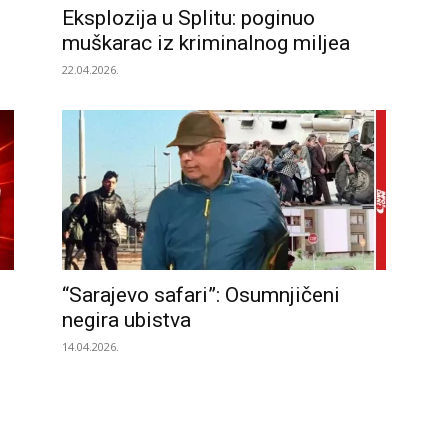
Eksplozija u Splitu: poginuo
muškarac iz kriminalnog miljea
22.04.2026.
“Sarajevo safari”: Osumnjičeni
negira ubistva
14.04.2026.