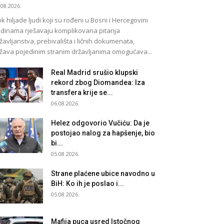
.08.2026.
k hiljade ljudi koji su rođeni u Bosni i Hercegovini
dinama rješavaju komplikovana pitanja
žavljanstva, prebivališta i ličnih dokumenata,
žava pojedinim stranim državljanima omogućava...
Real Madrid srušio klupski
rekord zbog Diomandea: Iza
transfera krije se...
06.08.2026.
Helez odgovorio Vučiću: Da je
postojao nalog za hapšenje, bio
bi...
05.08.2026.
Strane plaćene ubice navodno u
BiH: Ko ih je poslao i...
05.08.2026.
Mafija puca usred Istočnog