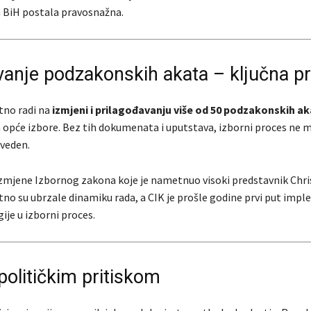
a BiH postala pravosnažna.
vanje podzakonskih akata – ključna p
tno radi na
izmjeni i prilagođavanju više od 50 podzakonskih a
za opće izbore. Bez tih dokumenata i uputstava, izborni proces ne m
veden.
zmjene Izbornog zakona koje je nametnuo visoki predstavnik Chri
no su ubrzale dinamiku rada, a CIK je prošle godine prvi put imp
ije u izborni proces.
političkim pritiskom