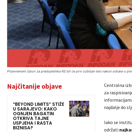
Prijevremeni izbori za predsjednika RS bit će prvi ozbiljan test nakon odluke o 
Najčitanije objave
Centralna izb
za raspisivan
informacijama,
“BEYOND LIMITS” STIŽE
najdalje do sl
U SARAJEVO: KAKO
OGNJEN BAGATIN
OTKRIVA TAJNE
Iako se insti
USPJEHA I RASTA
BIZNISA?
održati
najka