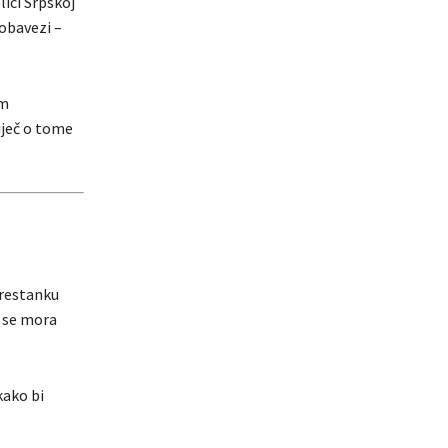
lici Srpskoj
 obavezi –
om
iječ o tome
prestanku
s se mora
kako bi