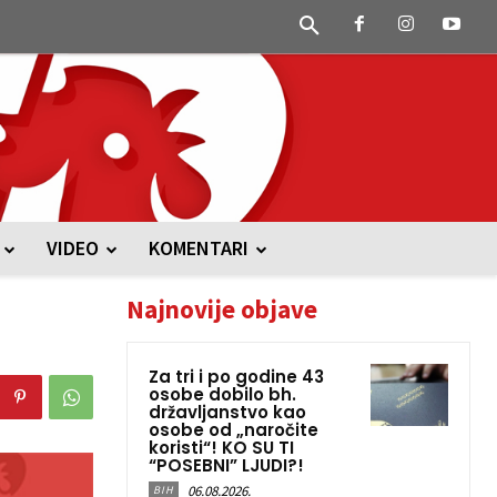
VIDEO
KOMENTARI
Najnovije objave
Za tri i po godine 43
osobe dobilo bh.
državljanstvo kao
osobe od „naročite
koristi“! KO SU TI
“POSEBNI” LJUDI?!
06.08.2026.
BIH