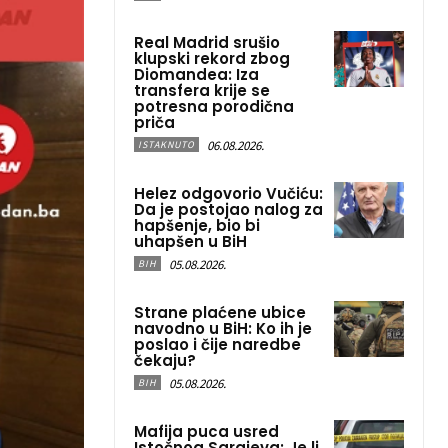
Real Madrid srušio
klupski rekord zbog
Diomandea: Iza
transfera krije se
potresna porodična
priča
06.08.2026.
ISTAKNUTO
Helez odgovorio Vučiću:
Da je postojao nalog za
hapšenje, bio bi
uhapšen u BiH
05.08.2026.
BIH
Strane plaćene ubice
navodno u BiH: Ko ih je
poslao i čije naredbe
čekaju?
05.08.2026.
BIH
Mafija puca usred
Istočnog Sarajeva: Je li