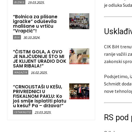
19.03.2025.
BIZNIS
je odluka Sud
“Bolnica za plišane
igračke” oduševila
mališane u vrtiću
Usklađi
“Vrapčić”!
30.10.2024.
BIH
CIK BiH trenu
“ČISTIM GOLA, A OVO
ranije važili 
JE NAJČUDNIJE ŠTO MI
JE KLIJENT URADIO DOK
zakonski spro
SAM RIBALA!”
16.02.2025.
MAGAZIN
Podsjetimo, i
Schmidt dodat
“CRNOLISTAŠI U KEŠU,
nove tehnolog
PRIVREDNICI U
FISKALNOM PAKLU: Ko
još smije isplatiti platu
u kešu? Pa – država!”
23.03.2025.
ISTAKNUTO
RS pod 