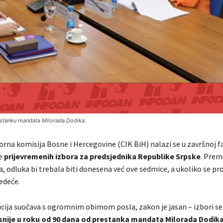
prestanku mandata Milorada Dodika.
orna komisija Bosne i Hercegovine (CIK BiH) nalazi se u završnoj f
je
prijevremenih izbora za predsjednika Republike Srpske
. Prem
 odluka bi trebala biti donesena već ove sedmice, a ukoliko se pro
jedeće.
tucija suočava s ogromnim obimom posla, zakon je jasan – izbori s
snije u roku od 90 dana od prestanka mandata Milorada Dodik