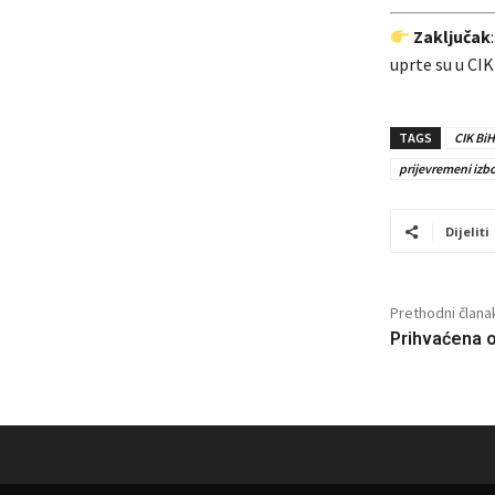
Zaključak
uprte su u CIK
TAGS
CIK BiH
prijevremeni izbo
Dijeliti
Prethodni člana
Prihvaćena 