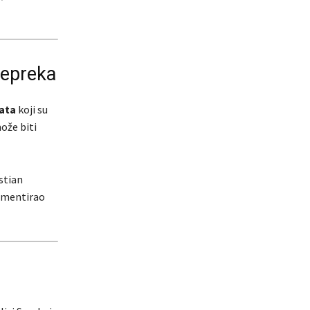
repreka
kata
koji su
ože biti
stian
lementirao