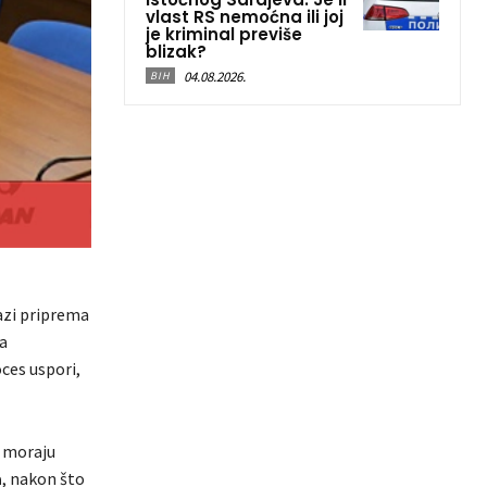
vlast RS nemoćna ili joj
je kriminal previše
blizak?
04.08.2026.
BIH
azi priprema
a
ces uspori,
e moraju
a
, nakon što