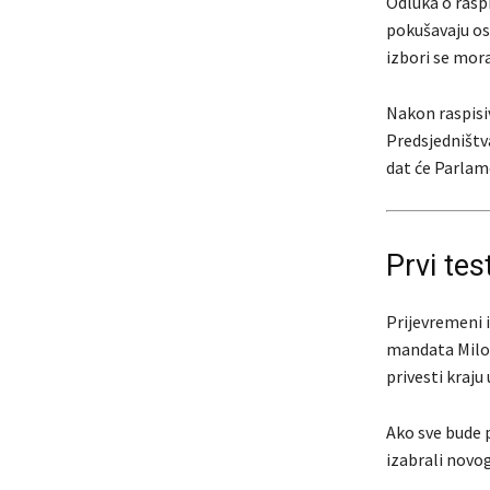
Odluka o raspi
pokušavaju osp
izbori se mora
Nakon raspisi
Predsjedništv
dat će Parlam
Prvi te
Prijevremeni i
mandata Milor
privesti kraju 
Ako sve bude 
izabrali novo