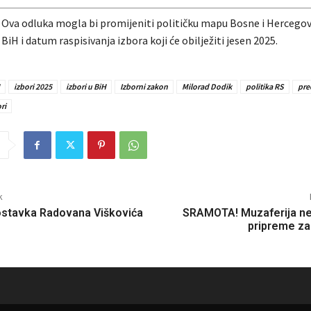
: Ova odluka mogla bi promijeniti političku mapu Bosne i Hercegovi
 BiH i datum raspisivanja izbora koji će obilježiti jesen 2025.
izbori 2025
izbori u BiH
Izborni zakon
Milorad Dodik
politika RS
pre
ri
k
ostavka Radovana Viškovića
SRAMOTA! Muzaferija ne
pripreme za