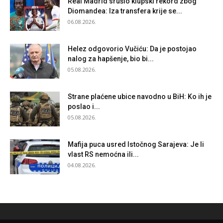
Real Madrid srušio klupski rekord zbog
Diomandea: Iza transfera krije se...
06.08.2026.
Helez odgovorio Vučiću: Da je postojao
nalog za hapšenje, bio bi...
05.08.2026.
Strane plaćene ubice navodno u BiH: Ko ih je
poslao i...
05.08.2026.
Mafija puca usred Istočnog Sarajeva: Je li
vlast RS nemoćna ili...
04.08.2026.