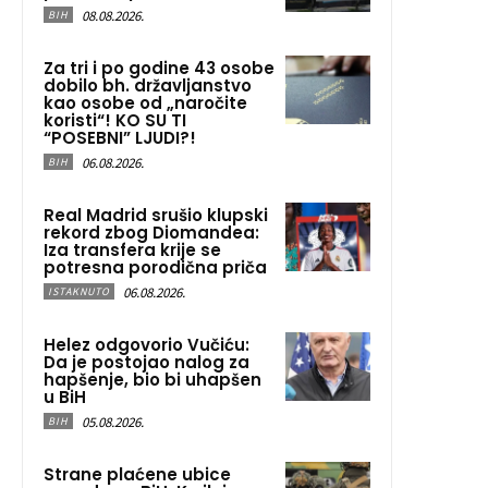
08.08.2026.
BIH
Za tri i po godine 43 osobe
dobilo bh. državljanstvo
kao osobe od „naročite
koristi“! KO SU TI
“POSEBNI” LJUDI?!
06.08.2026.
BIH
Real Madrid srušio klupski
rekord zbog Diomandea:
Iza transfera krije se
potresna porodična priča
06.08.2026.
ISTAKNUTO
Helez odgovorio Vučiću:
Da je postojao nalog za
hapšenje, bio bi uhapšen
u BiH
05.08.2026.
BIH
Strane plaćene ubice