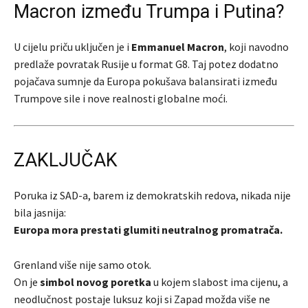
Macron između Trumpa i Putina?
U cijelu priču uključen je i
Emmanuel Macron
, koji navodno
predlaže povratak Rusije u format G8. Taj potez dodatno
pojačava sumnje da Europa pokušava balansirati između
Trumpove sile i nove realnosti globalne moći.
ZAKLJUČAK
Poruka iz SAD-a, barem iz demokratskih redova, nikada nije
bila jasnija:
Europa mora prestati glumiti neutralnog promatrača.
Grenland više nije samo otok.
On je
simbol novog poretka
u kojem slabost ima cijenu, a
neodlučnost postaje luksuz koji si Zapad možda više ne