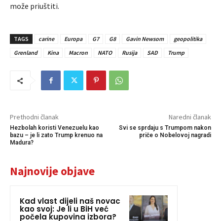
može priuštiti.
TAGS
carine
Europa
G7
G8
Gavin Newsom
geopolitika
Grenland
Kina
Macron
NATO
Rusija
SAD
Trump
Prethodni članak
Naredni članak
Hezbolah koristi Venezuelu kao
Svi se sprdaju s Trumpom nakon
bazu – je li zato Trump krenuo na
priče o Nobelovoj nagradi
Madura?
Najnovije objave
Kad vlast dijeli naš novac
kao svoj: Je li u BiH već
počela kupovina izbora?