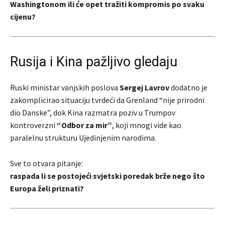
Washingtonom ili će opet tražiti kompromis po svaku
cijenu?
Rusija i Kina pažljivo gledaju
Ruski ministar vanjskih poslova
Sergej Lavrov
dodatno je
zakomplicirao situaciju tvrdeći da Grenland “nije prirodni
dio Danske”, dok Kina razmatra poziv u Trumpov
kontroverzni
“Odbor za mir”
, koji mnogi vide kao
paralelnu strukturu Ujedinjenim narodima.
Sve to otvara pitanje:
raspada li se postojeći svjetski poredak brže nego što
Europa želi priznati?