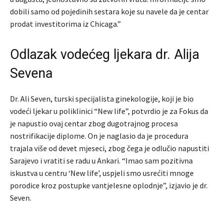
dobili samo od pojedinih sestara koje su navele da je centar
prodat investitorima iz Chicaga.”
Odlazak vodećeg ljekara dr. Alija
Sevena
Dr. Ali Seven, turski specijalista ginekologije, koji je bio
vodeći ljekar u poliklinici “New life”, potvrdio je za Fokus da
je napustio ovaj centar zbog dugotrajnog procesa
nostrifikacije diplome. On je naglasio da je procedura
trajala više od devet mjeseci, zbog čega je odlučio napustiti
Sarajevo i vratiti se radu u Ankari. “Imao sam pozitivna
iskustva u centru ‘New life’, uspjeli smo usrećiti mnoge
porodice kroz postupke vantjelesne oplodnje”, izjavio je dr.
Seven.