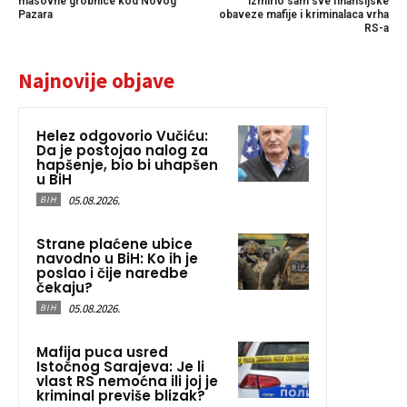
masovne grobnice kod Novog
Izmirio sam sve finansijske
Pazara
obaveze mafije i kriminalaca vrha
RS-a
Najnovije objave
Helez odgovorio Vučiću:
Da je postojao nalog za
hapšenje, bio bi uhapšen
u BiH
05.08.2026.
BIH
Strane plaćene ubice
navodno u BiH: Ko ih je
poslao i čije naredbe
čekaju?
05.08.2026.
BIH
Mafija puca usred
Istočnog Sarajeva: Je li
vlast RS nemoćna ili joj je
kriminal previše blizak?