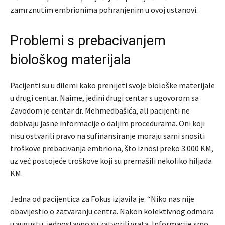
zamrznutim embrionima pohranjenim u ovoj ustanovi.
Problemi s prebacivanjem
biološkog materijala
Pacijenti su u dilemi kako prenijeti svoje biološke materijale
u drugi centar. Naime, jedini drugi centar s ugovorom sa
Zavodom je centar dr. Mehmedbašića, ali pacijenti ne
dobivaju jasne informacije o daljim procedurama. Oni koji
nisu ostvarili pravo na sufinansiranje moraju sami snositi
troškove prebacivanja embriona, što iznosi preko 3.000 KM,
uz već postojeće troškove koji su premašili nekoliko hiljada
KM.
Jedna od pacijentica za Fokus izjavila je: “Niko nas nije
obavijestio o zatvaranju centra. Nakon kolektivnog odmora
u augustu, jednostavno su zatvorili vrata. Informacije smo