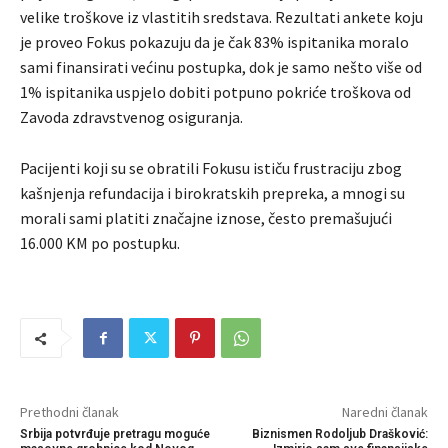
velike troškove iz vlastitih sredstava. Rezultati ankete koju
je proveo Fokus pokazuju da je čak 83% ispitanika moralo
sami finansirati većinu postupka, dok je samo nešto više od
1% ispitanika uspjelo dobiti potpuno pokriće troškova od
Zavoda zdravstvenog osiguranja.
Pacijenti koji su se obratili Fokusu ističu frustraciju zbog
kašnjenja refundacija i birokratskih prepreka, a mnogi su
morali sami platiti značajne iznose, često premašujući
16.000 KM po postupku.
Prethodni članak
Naredni članak
Srbija potvrđuje pretragu moguće
Biznismen Rodoljub Drašković: