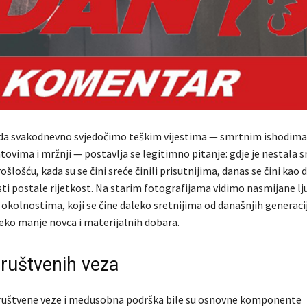
da svakodnevno svjedočimo teškim vijestima — smrtnim ishodima
ovima i mržnji — postavlja se legitimno pitanje: gdje je nestala s
ošlošću, kada su se čini sreće činili prisutnijima, danas se čini kao 
sti postale rijetkost. Na starim fotografijama vidimo nasmijane lj
okolnostima, koji se čine daleko sretnijima od današnjih generacij
leko manje novca i materijalnih dobara.
ruštvenih veza
društvene veze i međusobna podrška bile su osnovne komponente