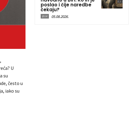
poslao i čije naredbe
čekaju?
05.08.2026.
BIH
,
reća? U
da su
ude, često u
a, iako su