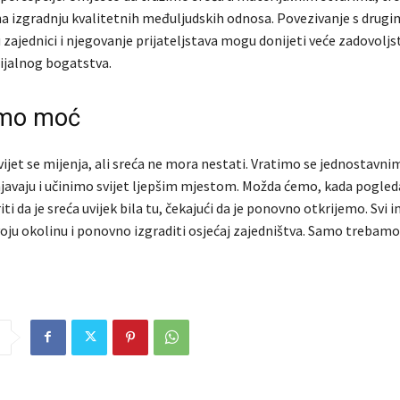
 na izgradnju kvalitetnih međuljudskih odnosa. Povezivanje s drugi
 zajednici i njegovanje prijateljstava mogu donijeti veće zadovoljs
jalnog bogatstva.
amo moć
vijet se mijenja, ali sreća ne mora nestati. Vratimo se jednostavn
njavaju i učinimo svijet ljepšim mjestom. Možda ćemo, kada pogle
iti da je sreća uvijek bila tu, čekajući da je ponovno otkrijemo. Sv
voju okolinu i ponovno izgraditi osjećaj zajedništva. Samo trebamo