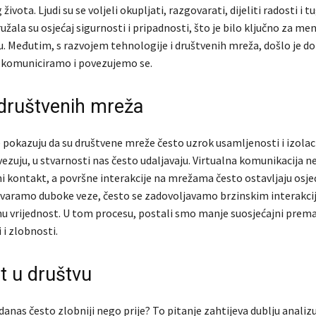
vota. Ljudi su se voljeli okupljati, razgovarati, dijeliti radosti i t
užala su osjećaj sigurnosti i pripadnosti, što je bilo ključno za me
ću. Međutim, s razvojem tehnologije i društvenih mreža, došlo je d
i komuniciramo i povezujemo se.
 društvenih mreža
pokazuju da su društvene mreže često uzrok usamljenosti i izolaci
vezuju, u stvarnosti nas često udaljavaju. Virtualna komunikacija 
ni kontakt, a površne interakcije na mrežama često ostavljaju osje
varamo duboke veze, često se zadovoljavamo brzinskim interakci
u vrijednost. U tom procesu, postali smo manje suosjećajni prema
 i zlobnosti.
t u društvu
 danas često zlobniji nego prije? To pitanje zahtijeva dublju analizu.