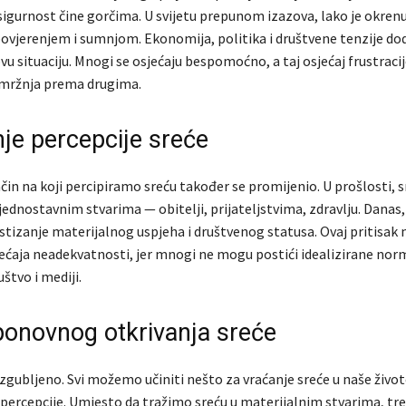
esigurnost čine gorčima. U svijetu prepunom izazova, lako je okren
ovjerenjem i sumnjom. Ekonomija, politika i društvene tenzije d
u situaciju. Mnogi se osjećaju bespomoćno, a taj osjećaj frustracij
 mržnja prema drugima.
nje percepcije sreće
in na koji percipiramo sreću također se promijenio. U prošlosti, s
jednostavnim stvarima — obitelji, prijateljstvima, zdravlju. Danas,
ostizanje materijalnog uspjeha i društvenog statusa. Ovaj pritisak
jećaja neadekvatnosti, jer mnogi ne mogu postići idealizirane nor
štvo i mediji.
ponovnog otkrivanja sreće
 izgubljeno. Svi možemo učiniti nešto za vraćanje sreće u naše život
ercepcije. Umjesto da tražimo sreću u materijalnim stvarima, tr