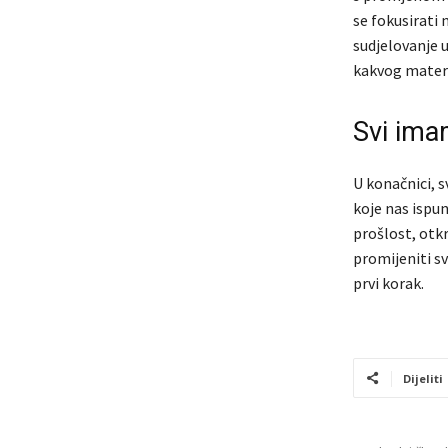
se fokusirati
sudjelovanje u
kakvog materi
Svi im
U konačnici, s
koje nas ispu
prošlost, otkr
promijeniti s
prvi korak.
Dijeliti