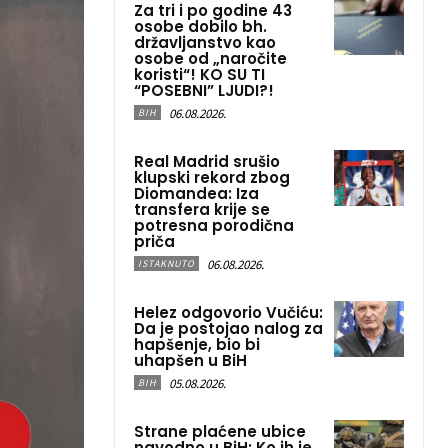
Za tri i po godine 43
osobe dobilo bh.
državljanstvo kao
osobe od „naročite
koristi“! KO SU TI
“POSEBNI” LJUDI?!
06.08.2026.
BIH
Real Madrid srušio
klupski rekord zbog
Diomandea: Iza
transfera krije se
potresna porodična
priča
06.08.2026.
ISTAKNUTO
Helez odgovorio Vučiću:
Da je postojao nalog za
hapšenje, bio bi
uhapšen u BiH
05.08.2026.
BIH
Strane plaćene ubice
navodno u BiH: Ko ih je