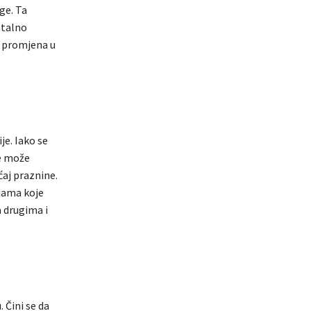
uge. Ta
ntalno
o promjena u
je. Iako se
ne može
ćaj praznine.
jama koje
 drugima i
 Čini se da