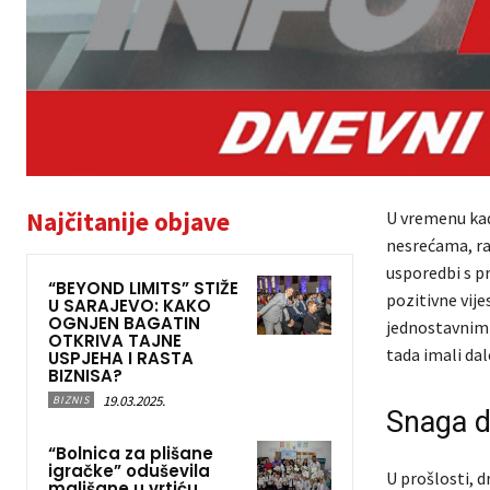
Najčitanije objave
U vremenu ka
nesrećama, rat
usporedbi s pr
“BEYOND LIMITS” STIŽE
pozitivne vije
U SARAJEVO: KAKO
OGNJEN BAGATIN
jednostavnim 
OTKRIVA TAJNE
tada imali da
USPJEHA I RASTA
BIZNISA?
19.03.2025.
BIZNIS
Snaga d
“Bolnica za plišane
igračke” oduševila
U prošlosti, 
mališane u vrtiću