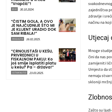
“Vrapčić”!
svakodnevnog ži
30.10.2024.
zajedništva pr
BIH
zdravlje i sre
“ČISTIM GOLA, A OVO
načinu na koj
JE NAJČUDNIJE ŠTO MI
JE KLIJENT URADIO DOK
SAM RIBALA!”
Utjecaj
16.02.2025.
MAGAZIN
Mnoge studije 
“CRNOLISTAŠI U KEŠU,
PRIVREDNICI U
čini da nas po
FISKALNOM PAKLU: Ko
još smije isplatiti platu
zamijeniti lič
u kešu? Pa – država!”
Umjesto da st
23.03.2025.
ISTAKNUTO
nemaju stvarn
skloniji mržnji
Zlobnos
Zašto su ljudi