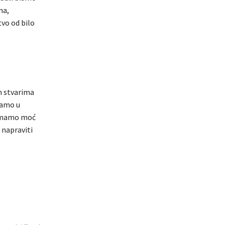
ma,
tvo od bilo
im stvarima
damo u
i imamo moć
 napraviti