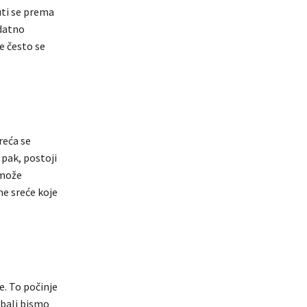
uti se prema
odatno
e često se
reća se
 pak, postoji
 može
me sreće koje
e. To počinje
ebali bismo