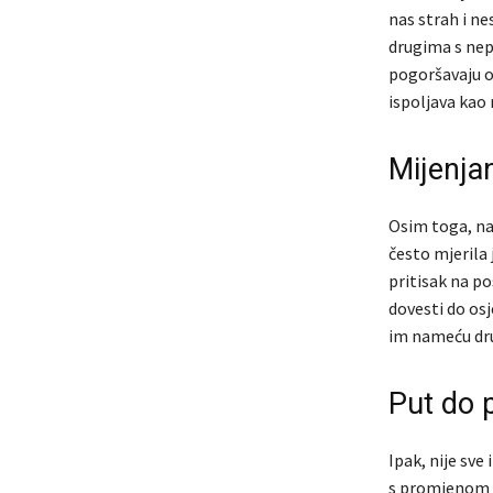
nas strah i n
drugima s nep
pogoršavaju ov
ispoljava kao
Mijenja
Osim toga, nač
često mjerila 
pritisak na p
dovesti do os
im nameću dru
Put do 
Ipak, nije sve
s promjenom p