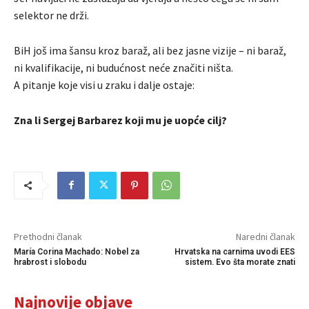
selektor ne drži.
BiH još ima šansu kroz baraž, ali bez jasne vizije – ni baraž,
ni kvalifikacije, ni budućnost neće značiti ništa.
A pitanje koje visi u zraku i dalje ostaje:
Zna li Sergej Barbarez koji mu je uopće cilj?
Prethodni članak
Naredni članak
María Corina Machado: Nobel za
Hrvatska na carnima uvodi EES
hrabrost i slobodu
sistem. Evo šta morate znati
Najnovije objave