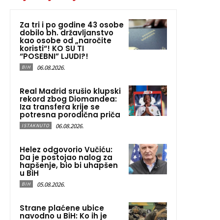
Za tri i po godine 43 osobe
dobilo bh. državljanstvo
kao osobe od „naročite
koristi“! KO SU TI
“POSEBNI” LJUDI?!
06.08.2026.
BIH
Real Madrid srušio klupski
rekord zbog Diomandea:
Iza transfera krije se
potresna porodična priča
06.08.2026.
ISTAKNUTO
Helez odgovorio Vučiću:
Da je postojao nalog za
hapšenje, bio bi uhapšen
u BiH
05.08.2026.
BIH
Strane plaćene ubice
navodno u BiH: Ko ih je