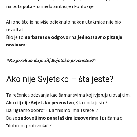
na pola puta – između ambicije i konfuzije.
Ali ono što je najviše odjeknulo nakon utakmice nije bio
rezultat.
Bio je to
Barbarezov odgovor na jednostavno pitanje
novinara
:
“Ko je rekao da je cilj Svjetsko prvenstvo?”
Ako nije Svjetsko – šta jeste?
Ta rečenica odzvanja kao šamar svima koji vjeruju u ovaj tim.
Ako cilj
nije Svjetsko prvenstvo
, šta onda jeste?
Da “igramo dobro”? Da “nismo imali sreće”?
Da se
zadovoljimo penalaškim izgovorima
i pričama o
“dobrom protivniku”?