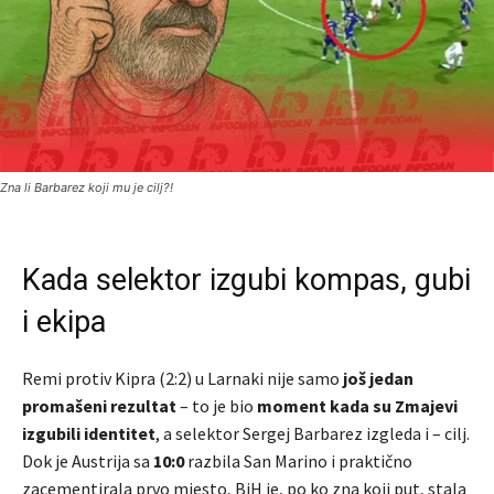
Zna li Barbarez koji mu je cilj?!
Kada selektor izgubi kompas, gubi
i ekipa
Remi protiv Kipra (2:2) u Larnaki nije samo
još jedan
promašeni rezultat
– to je bio
moment kada su Zmajevi
izgubili identitet
, a selektor Sergej Barbarez izgleda i – cilj.
Dok je Austrija sa
10:0
razbila San Marino i praktično
zacementirala prvo mjesto, BiH je, po ko zna koji put, stala