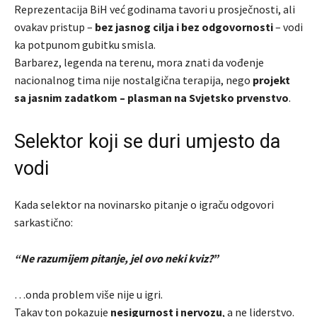
Reprezentacija BiH već godinama tavori u prosječnosti, ali
ovakav pristup –
bez jasnog cilja i bez odgovornosti
– vodi
ka potpunom gubitku smisla.
Barbarez, legenda na terenu, mora znati da vođenje
nacionalnog tima nije nostalgična terapija, nego
projekt
sa jasnim zadatkom – plasman na Svjetsko prvenstvo
.
Selektor koji se duri umjesto da
vodi
Kada selektor na novinarsko pitanje o igraču odgovori
sarkastično:
“Ne razumijem pitanje, jel ovo neki kviz?”
…onda problem više nije u igri.
Takav ton pokazuje
nesigurnost i nervozu
, a ne liderstvo.