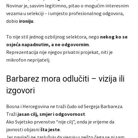
Novinar je, sasvim legitimno, pitao o mogućim interesnim
vezama u selekciji – i umjesto profesionalnog odgovora,
dobio
ironiju
.
To nije stil jednog ozbiljnog selektora, nego
nekog ko se
osjeća napadnutim, a ne odgovornim
.
Reprezentacija nije njegov privatni projekat, niti je
mikrofon neprijatelj.
Barbarez mora odlučiti – vizija ili
izgovori
Bosna i Hercegovina ne traži čudo od Sergeja Barbareza.
Traži
jasan cilj, smjer i odgovornost
.
Ako Svjetsko prvenstvo “nije cilj”, onda je vrijeme da
javnosti objasni
šta jeste
.
Jer navijači ne zaslužuju da vjeruju u nešto čega se ni sam