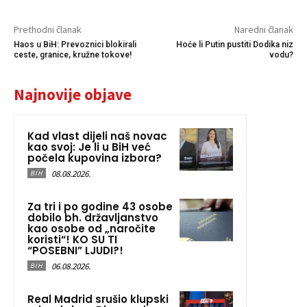
Prethodni članak
Naredni članak
Haos u BiH: Prevoznici blokirali
Hoće li Putin pustiti Dodika niz
ceste, granice, kružne tokove!
vodu?
Najnovije objave
Kad vlast dijeli naš novac
kao svoj: Je li u BiH već
počela kupovina izbora?
08.08.2026.
BIH
Za tri i po godine 43 osobe
dobilo bh. državljanstvo
kao osobe od „naročite
koristi“! KO SU TI
“POSEBNI” LJUDI?!
06.08.2026.
BIH
Real Madrid srušio klupski