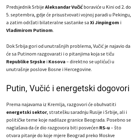
Predsjednik Srbije
Aleksandar Vučić
boraviće u Kini od 2. do
5. septembra, gdje će prisustvovati vojnoj paradi u Pekingu,
a zatim održati bilateralne sastanke sa
Xi Jinpingom
i
Vladimirom Putinom
.
Dok Srbija gori od unutrašnjih problema, Vučić je najavio da
će sa Putinom razgovarati i o pitanjima koja se tiču
Republike Srpske
i
Kosova
– direktno se uplićući u
unutrašnje poslove Bosne i Hercegovine.
Putin, Vučić i energetski dogovori
Prema najavama iz Kremlja, razgovori će obuhvatiti
energetski sektor
, stratešku saradnju Rusije i Srbije, ali i
političke teme koje nadilaze granice Beograda. Posebno se
naglašava da će dio razgovora biti posvećen
RS-u
– što
otvara pitanje do koje mjere Beograd preko Moskve