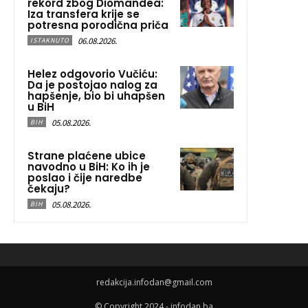
rekord zbog Diomandea:
Iza transfera krije se
potresna porodična priča
06.08.2026.
ISTAKNUTO
Helez odgovorio Vučiću:
Da je postojao nalog za
hapšenje, bio bi uhapšen
u BiH
05.08.2026.
BIH
Strane plaćene ubice
navodno u BiH: Ko ih je
poslao i čije naredbe
čekaju?
05.08.2026.
BIH
redakcija.infodan@gmail.com
© Copyright 2024 - infodan.ba