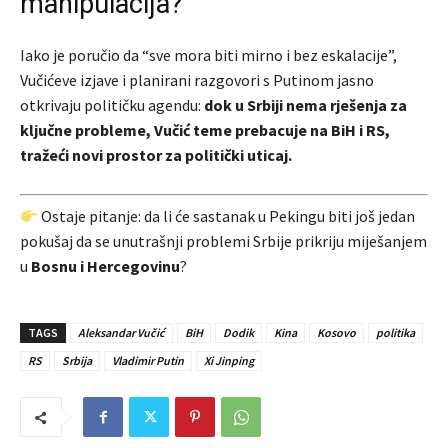
manipulacija?
Iako je poručio da “sve mora biti mirno i bez eskalacije”,
Vučićeve izjave i planirani razgovori s Putinom jasno
otkrivaju političku agendu:
dok u Srbiji nema rješenja za
ključne probleme, Vučić teme prebacuje na BiH i RS,
tražeći novi prostor za politički uticaj.
Ostaje pitanje: da li će sastanak u Pekingu biti još jedan
pokušaj da se unutrašnji problemi Srbije prikriju miješanjem
u
Bosnu i Hercegovinu
?
TAGS
Aleksandar Vučić
BiH
Dodik
Kina
Kosovo
politika
RS
Srbija
Vladimir Putin
Xi Jinping