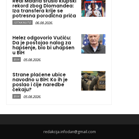
Real Madrid srušio klupski
rekord zbog Diomandea:
Iza transfera krije se
potresna porodična priča
06.08.2026.
ISTAKNUTO
Helez odgovorio Vučiću:
Da je postojao nalog za
hapšenje, bio bi uhapšen
u BiH
05.08.2026.
BIH
Strane plaćene ubice
navodno u BiH: Ko ih je
poslao i čije naredbe
čekaju?
05.08.2026.
BIH
redakcija.infodan@gmail.com