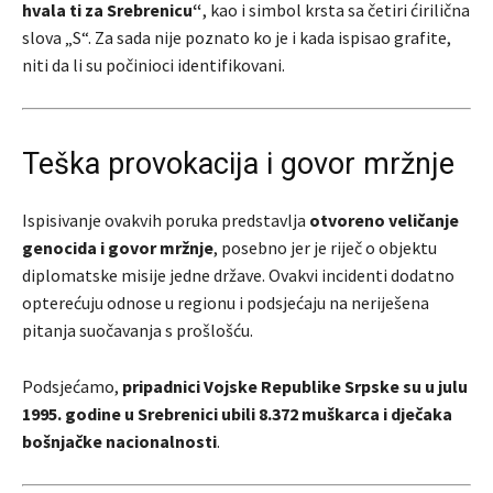
hvala ti za Srebrenicu“
, kao i simbol krsta sa četiri ćirilična
slova „S“. Za sada nije poznato ko je i kada ispisao grafite,
niti da li su počinioci identifikovani.
Teška provokacija i govor mržnje
Ispisivanje ovakvih poruka predstavlja
otvoreno veličanje
genocida i govor mržnje
, posebno jer je riječ o objektu
diplomatske misije jedne države. Ovakvi incidenti dodatno
opterećuju odnose u regionu i podsjećaju na neriješena
pitanja suočavanja s prošlošću.
Podsjećamo,
pripadnici Vojske Republike Srpske su u julu
1995. godine u Srebrenici ubili 8.372 muškarca i dječaka
bošnjačke nacionalnosti
.