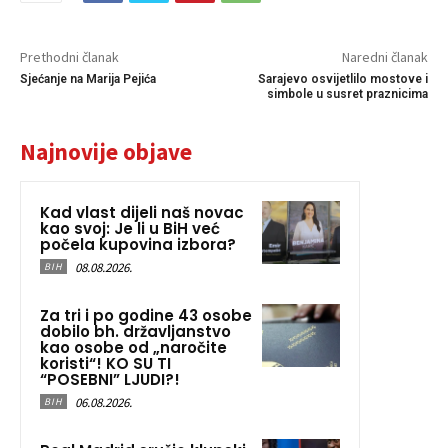
Prethodni članak
Naredni članak
Sjećanje na Marija Pejića
Sarajevo osvijetlilo mostove i
simbole u susret praznicima
Najnovije objave
Kad vlast dijeli naš novac
kao svoj: Je li u BiH već
počela kupovina izbora?
08.08.2026.
BIH
Za tri i po godine 43 osobe
dobilo bh. državljanstvo
kao osobe od „naročite
koristi“! KO SU TI
“POSEBNI” LJUDI?!
06.08.2026.
BIH