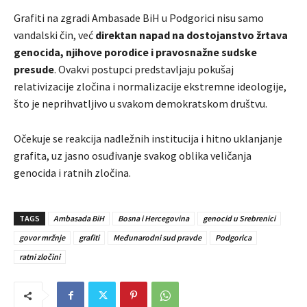
Grafiti na zgradi Ambasade BiH u Podgorici nisu samo
vandalski čin, već
direktan napad na dostojanstvo žrtava
genocida, njihove porodice i pravosnažne sudske
presude
. Ovakvi postupci predstavljaju pokušaj
relativizacije zločina i normalizacije ekstremne ideologije,
što je neprihvatljivo u svakom demokratskom društvu.
Očekuje se reakcija nadležnih institucija i hitno uklanjanje
grafita, uz jasno osuđivanje svakog oblika veličanja
genocida i ratnih zločina.
TAGS
Ambasada BiH
Bosna i Hercegovina
genocid u Srebrenici
govor mržnje
grafiti
Međunarodni sud pravde
Podgorica
ratni zločini