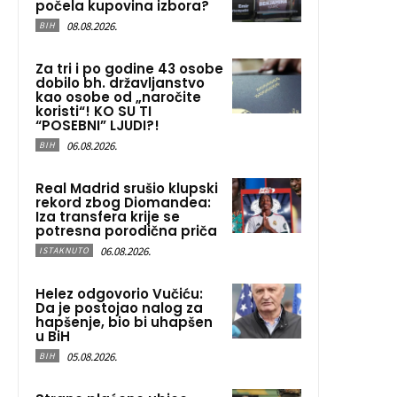
počela kupovina izbora?
08.08.2026.
BIH
Za tri i po godine 43 osobe
dobilo bh. državljanstvo
kao osobe od „naročite
koristi“! KO SU TI
“POSEBNI” LJUDI?!
06.08.2026.
BIH
Real Madrid srušio klupski
rekord zbog Diomandea:
Iza transfera krije se
potresna porodična priča
06.08.2026.
ISTAKNUTO
Helez odgovorio Vučiću:
Da je postojao nalog za
hapšenje, bio bi uhapšen
u BiH
05.08.2026.
BIH