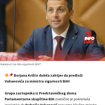
Vukanović na čelu sigurnosti BiH?
Borjana Krišto dobila zahtjev da predloži
Vukanovića za ministra sigurnosti BiH!
Grupa zastupnika iz Predstavničkog doma
Parlamentarne skupštine BiH
zvanično je pokrenula
inicijativu da
Nebojša Vukanović
preuzme ključno mjesto