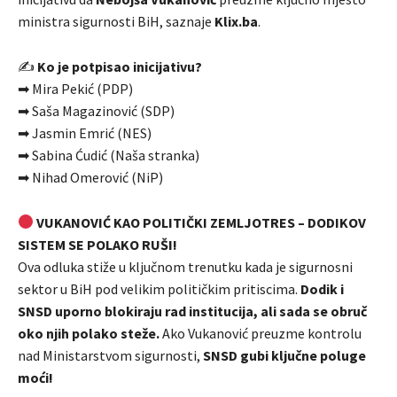
ministra sigurnosti BiH, saznaje
Klix.ba
.
✍
Ko je potpisao inicijativu?
➡ Mira Pekić (PDP)
➡ Saša Magazinović (SDP)
➡ Jasmin Emrić (NES)
➡ Sabina Ćudić (Naša stranka)
➡ Nihad Omerović (NiP)
VUKANOVIĆ KAO POLITIČKI ZEMLJOTRES – DODIKOV
SISTEM SE POLAKO RUŠI!
Ova odluka stiže u ključnom trenutku kada je sigurnosni
sektor u BiH pod velikim političkim pritiscima.
Dodik i
SNSD uporno blokiraju rad institucija, ali sada se obruč
oko njih polako steže.
Ako Vukanović preuzme kontrolu
nad Ministarstvom sigurnosti,
SNSD gubi ključne poluge
moći!