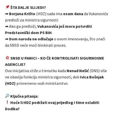
ŠTA DALJE SLIJEDI?
➡
Borjana Krišto
(HDZ) sada ima
osam dana
da Vukanovića
predloži za ministra sigurnosti.
➡ Ako ga predloži,
Vukanovića još mora potvrditi
Predstavnički dom PS BiH
.
➡
Dom naroda ne odlučuje
o ovom imenovanju, što znači
da SNSD neće moći blokirati proces.
SNSD U PANICI – KO ĆE KONTROLISATI SIGURNOSNE
AGENCIJE?
Ova inicijativa stiže u trenutku kada
Nenad Nešić
(DNS) više
ne obavlja funkciju ministra sigurnosti, dok
Ivica Bošnjak
(HDZ)
privremeno vodi ministarstvo.
Ključna pitanja:
Hoće li HDZ podržati ovaj prijedlog i time oslabiti
Dodika?