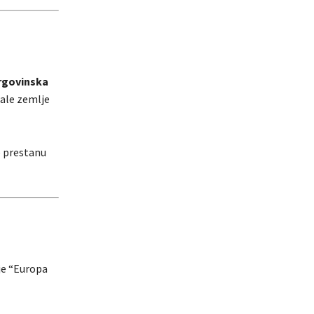
rgovinska
tale zemlje
e prestanu
je “Europa