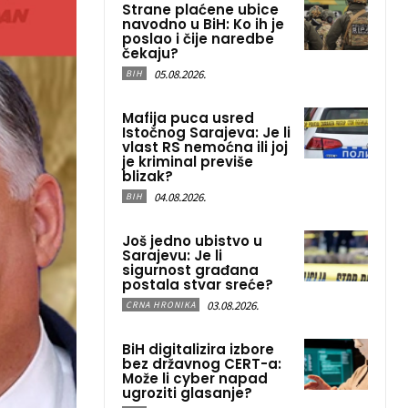
Strane plaćene ubice
navodno u BiH: Ko ih je
poslao i čije naredbe
čekaju?
05.08.2026.
BIH
Mafija puca usred
Istočnog Sarajeva: Je li
vlast RS nemoćna ili joj
je kriminal previše
blizak?
04.08.2026.
BIH
Još jedno ubistvo u
Sarajevu: Je li
sigurnost građana
postala stvar sreće?
03.08.2026.
CRNA HRONIKA
BiH digitalizira izbore
bez državnog CERT-a:
Može li cyber napad
ugroziti glasanje?