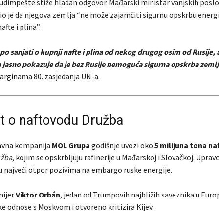
udimpešte stiže hladan odgovor. Mađarski ministar vanjskih posl
vio je da njegova zemlja “ne može zajamčiti sigurnu opskrbu energ
afte i plina”.
epo sanjati o kupnji nafte i plina od nekog drugog osim od Rusije, al
a jasno pokazuje da je bez Rusije nemoguća sigurna opskrba zemlj
marginama 80. zasjedanja UN-a.
t o naftovodu Družba
avna kompanija
MOL Grupa
godišnje uvozi oko
5 milijuna tona na
užba
, kojim se opskrbljuju rafinerije u Mađarskoj i Slovačkoj. Upravo
u najveći otpor pozivima na embargo ruske energije.
mijer
Viktor Orbán
, jedan od Trumpovih najbližih saveznika u Eur
ke odnose s Moskvom i otvoreno kritizira Kijev.