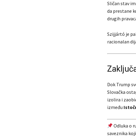
Sličan stav im
da prestane k
drugih pravac
Szijjártó je p
racionalan di
Zaključ
Dok Trump sve
Slovačka ostaj
izolira i zao
između
Istoč
Odluka o ru
saveznika koji 