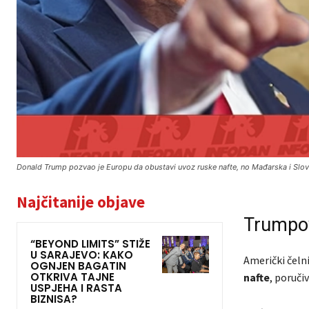
Donald Trump pozvao je Europu da obustavi uvoz ruske nafte, no Mađarska i Slovač
Najčitanije objave
Trumpov
“BEYOND LIMITS” STIŽE
U SARAJEVO: KAKO
Američki čeln
OGNJEN BAGATIN
OTKRIVA TAJNE
nafte
, poruči
USPJEHA I RASTA
BIZNISA?