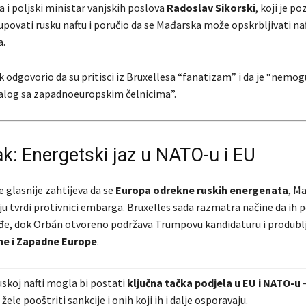
a i poljski ministar vanjskih poslova
Radoslav Sikorski
, koji je p
upovati rusku naftu i poručio da se Mađarska može opskrbljivati na
a.
ak odgovorio da su pritisci iz Bruxellesa “fanatizam” i da je “nemog
jalog sa zapadnoeuropskim čelnicima”.
ak: Energetski jaz u NATO-u i EU
 glasnije zahtijeva da se
Europa odrekne ruskih energenata
, M
u tvrdi protivnici embarga. Bruxelles sada razmatra načine da ih po
biđe, dok Orbán otvoreno podržava Trumpovu kandidaturu i produblj
ne i Zapadne Europe
.
skoj nafti mogla bi postati
ključna tačka podjela u EU i NATO-u
–
žele pooštriti sankcije i onih koji ih i dalje osporavaju.