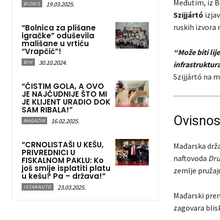
Međutim, iz B
19.03.2025.
BIZNIS
Szijjártó
izja
ruskih izvora n
“Bolnica za plišane
igračke” oduševila
mališane u vrtiću
“Vrapčić”!
“Može biti lij
30.10.2024.
BIH
infrastruktur
Szijjártó na 
“ČISTIM GOLA, A OVO
JE NAJČUDNIJE ŠTO MI
JE KLIJENT URADIO DOK
SAM RIBALA!”
Ovisnos
16.02.2025.
MAGAZIN
“CRNOLISTAŠI U KEŠU,
Mađarska drž
PRIVREDNICI U
naftovoda
Dr
FISKALNOM PAKLU: Ko
još smije isplatiti platu
zemlje pružaj
u kešu? Pa – država!”
23.03.2025.
ISTAKNUTO
Mađarski pre
zagovara blis