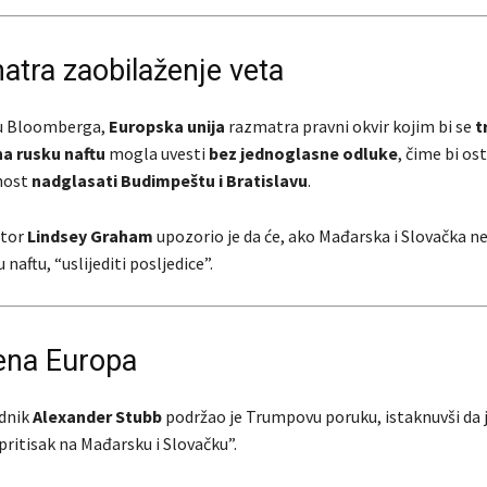
atra zaobilaženje veta
u Bloomberga,
Europska unija
razmatra pravni okvir kojim bi se
t
na rusku naftu
mogla uvesti
bez jednoglasne odluke
, čime bi os
nost
nadglasati Budimpeštu i Bratislavu
.
ator
Lindsey Graham
upozorio je da će, ako Mađarska i Slovačka n
naftu, “uslijediti posljedice”.
jena Europa
ednik
Alexander Stubb
podržao je Trumpovu poruku, istaknuvši da 
 pritisak na Mađarsku i Slovačku”.