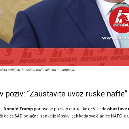
ka odbijaju. Bruxelles traži način da ih nadglasa.
 poziv: “Zaustavite uvoz ruske nafte”
ik
Donald Trump
ponovo je pozvao europske države da
obustave 
vši da će SAD pojačati sankcije Moskvi tek kada sve članice NATO-a u