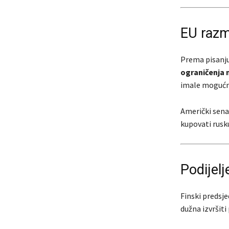
EU razm
Prema pisanj
ograničenja 
imale moguć
Američki sen
kupovati rusku 
Podijel
Finski predsj
dužna izvršiti