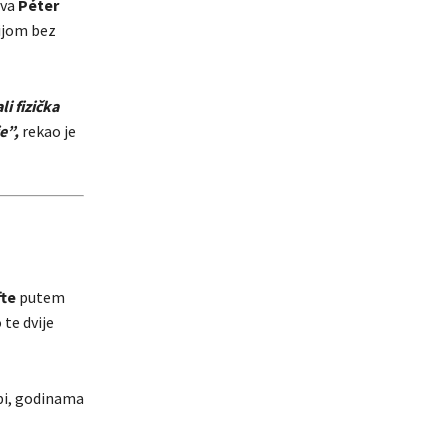
ova
Péter
ijom bez
i fizička
e”,
rekao je
fte
putem
 te dvije
opi, godinama