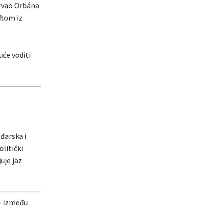
ozvao Orbána
ftom iz
uće voditi
ađarska i
litički
uje jaz
 između