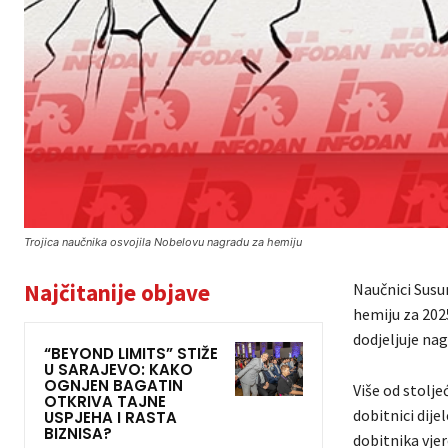
Trojica naučnika osvojila Nobelovu nagradu za hemiju
Najčitanije objave
Naučnici Susu
hemiju za 2025
dodjeljuje nag
“BEYOND LIMITS” STIŽE
U SARAJEVO: KAKO
OGNJEN BAGATIN
Više od stolje
OTKRIVA TAJNE
dobitnici dije
USPJEHA I RASTA
BIZNISA?
dobitnika vjer