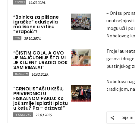
19.03.2025.
BIZNIS
– Oni su prona
“Bolnica za plišane
unutrašnjosti
igračke” oduševila
mališane u vrtiću
mogu ući i pon
“Vrapčić”!
Nobelovog kom
30.10.2024.
BIH
Troje laureata
“ČISTIM GOLA, A OVO
JE NAJČUDNIJE ŠTO MI
gasovi i druge
JE KLIJENT URADIO DOK
pustinjskog zr
SAM RIBALA!”
16.02.2025.
MAGAZIN
Nobelova nagr
“CRNOLISTAŠI U KEŠU,
tradicijom, na
PRIVREDNICI U
FISKALNOM PAKLU: Ko
još smije isplatiti platu
u kešu? Pa – država!”
23.03.2025.
ISTAKNUTO
Dijeliti