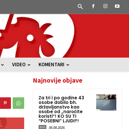
VIDEO
KOMENTARI
Najnovije objave
Za tri i po godine 43
osobe dobilo bh.
državljanstvo kao
osobe od „naročite
koristi“! KO SU TI
“POSEBNI” LJUDI?!
06.08.2026.
BIH