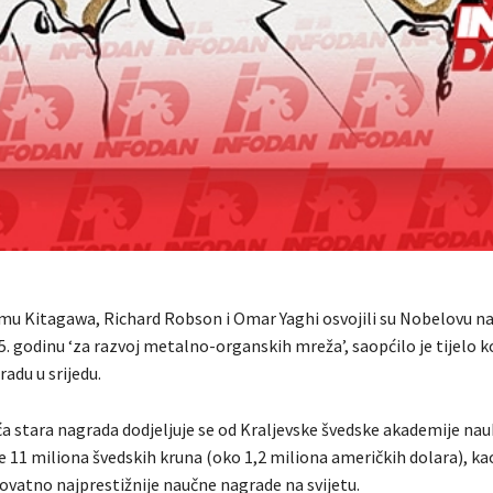
mu Kitagawa, Richard Robson i Omar Yaghi osvojili su Nobelovu n
. godinu ‘za razvoj metalno-organskih mreža’, saopćilo je tijelo k
radu u srijedu.
ća stara nagrada dodjeljuje se od Kraljevske švedske akademije nau
le 11 miliona švedskih kruna (oko 1,2 miliona američkih dolara), kao
ovatno najprestižnije naučne nagrade na svijetu.