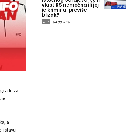
vlast RS nemoćna ili joj
je kriminal previše
blizak?
04.08.2026.
BIH
agradu za
oje
ka, a
 i slavu