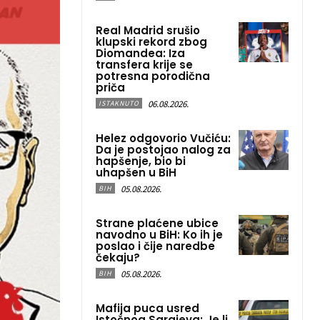
Real Madrid srušio
klupski rekord zbog
Diomandea: Iza
transfera krije se
potresna porodična
priča
06.08.2026.
ISTAKNUTO
Helez odgovorio Vučiću:
Da je postojao nalog za
hapšenje, bio bi
uhapšen u BiH
05.08.2026.
BIH
Strane plaćene ubice
navodno u BiH: Ko ih je
poslao i čije naredbe
čekaju?
05.08.2026.
BIH
Mafija puca usred
Istočnog Sarajeva: Je li