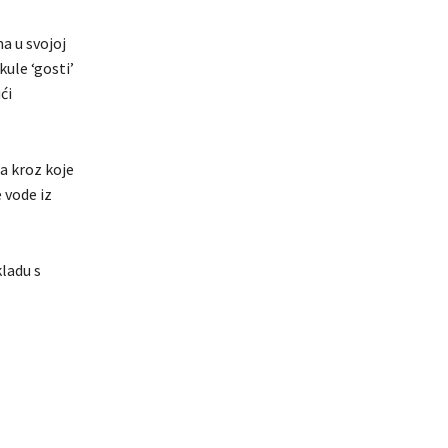
a u svojoj
ule ‘gosti’
ći
a kroz koje
 vode iz
ladu s