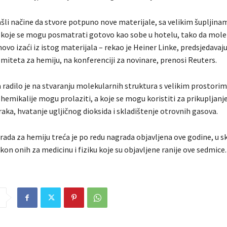
šli načine da stvore potpuno nove materijale, sa velikim šupljinam
 koje se mogu posmatrati gotovo kao sobe u hotelu, tako da molek
ovo izaći iz istog materijala – rekao je Heiner Linke, predsjedavaju
iteta za hemiju, na konferenciji za novinare, prenosi Reuters.
 radilo je na stvaranju molekularnih struktura s velikim prostorim
 hemikalije mogu prolaziti, a koje se mogu koristiti za prikupljanje
aka, hvatanje ugljičnog dioksida i skladištenje otrovnih gasova.
ada za hemiju treća je po redu nagrada objavljena ove godine, u sk
kon onih za medicinu i fiziku koje su objavljene ranije ove sedmice.