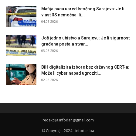
Mafija puca usred Istočnog Sarajeva: Je li
vlast RS nemoćna ili...
04.08.2026.
Još jedno ubistvo u Sarajevu: Je li sigurnost
građana postala stvar...
03.08.2026.
BiH digitalizira izbore bez državnog CERT-a:
Može li cyber napad ugroziti...
02.08.2026.
redakcija.infodan@gmail.com
© Copyright 2024 - infodan.ba