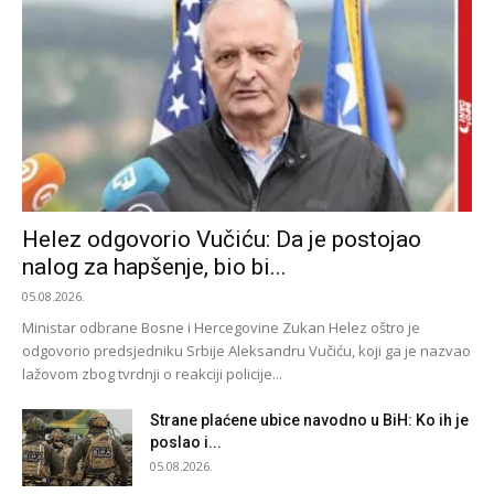
Helez odgovorio Vučiću: Da je postojao
nalog za hapšenje, bio bi...
05.08.2026.
Ministar odbrane Bosne i Hercegovine Zukan Helez oštro je
odgovorio predsjedniku Srbije Aleksandru Vučiću, koji ga je nazvao
lažovom zbog tvrdnji o reakciji policije...
Strane plaćene ubice navodno u BiH: Ko ih je
poslao i...
05.08.2026.