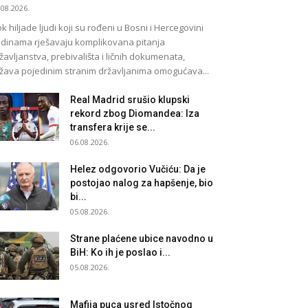
.08.2026.
k hiljade ljudi koji su rođeni u Bosni i Hercegovini
dinama rješavaju komplikovana pitanja
žavljanstva, prebivališta i ličnih dokumenata,
žava pojedinim stranim državljanima omogućava...
Real Madrid srušio klupski
rekord zbog Diomandea: Iza
transfera krije se...
06.08.2026.
Helez odgovorio Vučiću: Da je
postojao nalog za hapšenje, bio
bi...
05.08.2026.
Strane plaćene ubice navodno u
BiH: Ko ih je poslao i...
05.08.2026.
Mafija puca usred Istočnog