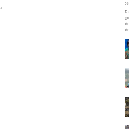
06
”
Do
go
dr
dr