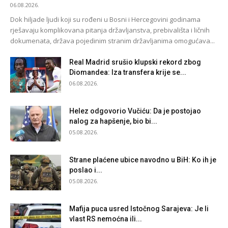
06.08.2026.
Dok hiljade ljudi koji su rođeni u Bosni i Hercegovini godinama
rješavaju komplikovana pitanja državljanstva, prebivališta i ličnih
dokumenata, država pojedinim stranim državljanima omogućava...
Real Madrid srušio klupski rekord zbog
Diomandea: Iza transfera krije se...
06.08.2026.
Helez odgovorio Vučiću: Da je postojao
nalog za hapšenje, bio bi...
05.08.2026.
Strane plaćene ubice navodno u BiH: Ko ih je
poslao i...
05.08.2026.
Mafija puca usred Istočnog Sarajeva: Je li
vlast RS nemoćna ili...