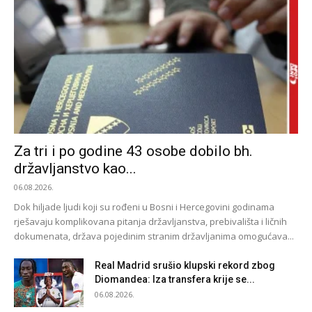
Za tri i po godine 43 osobe dobilo bh.
državljanstvo kao...
06.08.2026.
Dok hiljade ljudi koji su rođeni u Bosni i Hercegovini godinama
rješavaju komplikovana pitanja državljanstva, prebivališta i ličnih
dokumenata, država pojedinim stranim državljanima omogućava...
Real Madrid srušio klupski rekord zbog
Diomandea: Iza transfera krije se...
06.08.2026.