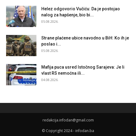
Helez odgovorio Vučiću: Da je postojao
nalog za hapšenje, bio bi...
05.08.2026.
Strane plaćene ubice navodno u BiH: Ko ih je
poslao i...
05.08.2026.
Mafija puca usred Istočnog Sarajeva: Je li
vlast RS nemoćna ili...
04.08.2026.
redakcija.infodan@gmail.com
© Copyright 2024 - infodan.ba