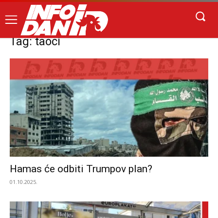
Tag: taoci
Hamas će odbiti Trumpov plan?
01.10.2025.