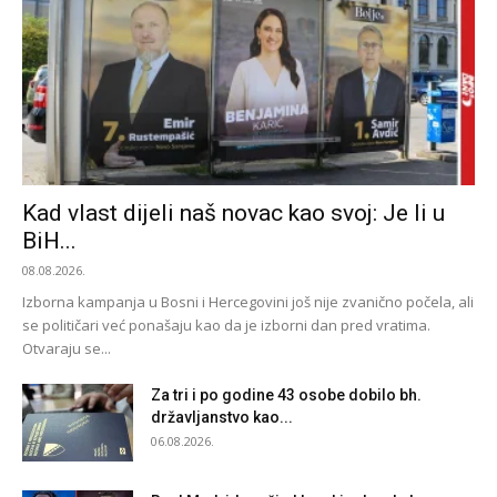
Kad vlast dijeli naš novac kao svoj: Je li u
BiH...
08.08.2026.
Izborna kampanja u Bosni i Hercegovini još nije zvanično počela, ali
se političari već ponašaju kao da je izborni dan pred vratima.
Otvaraju se...
Za tri i po godine 43 osobe dobilo bh.
državljanstvo kao...
06.08.2026.