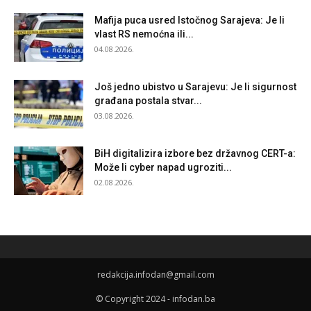
Mafija puca usred Istočnog Sarajeva: Je li
vlast RS nemoćna ili...
04.08.2026.
Još jedno ubistvo u Sarajevu: Je li sigurnost
građana postala stvar...
03.08.2026.
BiH digitalizira izbore bez državnog CERT-a:
Može li cyber napad ugroziti...
02.08.2026.
redakcija.infodan@gmail.com
© Copyright 2024 - infodan.ba