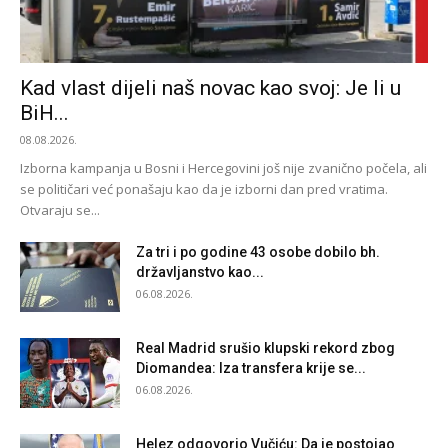
Kad vlast dijeli naš novac kao svoj: Je li u
BiH...
08.08.2026.
Izborna kampanja u Bosni i Hercegovini još nije zvanično počela, ali
se političari već ponašaju kao da je izborni dan pred vratima.
Otvaraju se...
Za tri i po godine 43 osobe dobilo bh.
državljanstvo kao...
06.08.2026.
Real Madrid srušio klupski rekord zbog
Diomandea: Iza transfera krije se...
06.08.2026.
Helez odgovorio Vučiću: Da je postojao