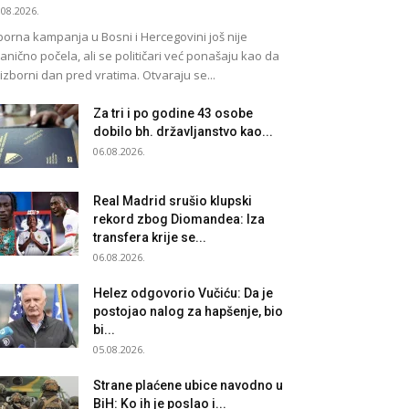
.08.2026.
borna kampanja u Bosni i Hercegovini još nije
anično počela, ali se političari već ponašaju kao da
 izborni dan pred vratima. Otvaraju se...
Za tri i po godine 43 osobe
dobilo bh. državljanstvo kao...
06.08.2026.
Real Madrid srušio klupski
rekord zbog Diomandea: Iza
transfera krije se...
06.08.2026.
Helez odgovorio Vučiću: Da je
postojao nalog za hapšenje, bio
bi...
05.08.2026.
Strane plaćene ubice navodno u
BiH: Ko ih je poslao i...