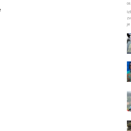
08
e
Iz
zv
je