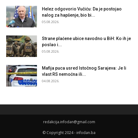
Helez odgovorio Vučiću: Da je postojao
nalog za hapšenje, bio bi...
05.08.2026.
Strane plaćene ubice navodno u BiH: Ko ih je
poslao i...
05.08.2026.
Mafija puca usred Istočnog Sarajeva: Je li
vlast RS nemoćna ili...
04.08.2026.
redakcija.infodan@gmail.com
© Copyright 2024 - infodan.ba