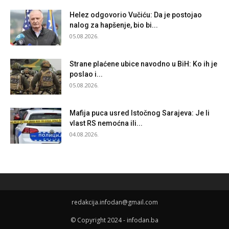
Helez odgovorio Vučiću: Da je postojao
nalog za hapšenje, bio bi...
05.08.2026.
Strane plaćene ubice navodno u BiH: Ko ih je
poslao i...
05.08.2026.
Mafija puca usred Istočnog Sarajeva: Je li
vlast RS nemoćna ili...
04.08.2026.
redakcija.infodan@gmail.com
© Copyright 2024 - infodan.ba