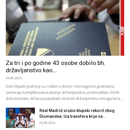
Za tri i po godine 43 osobe dobilo bh.
državljanstvo kao...
06.08.2026.
Dok hiljade ljudi koji su rođeni u Bosni i Hercegovini godinama
rješavaju komplikovana pitanja državljanstva, prebivališta i ličnih
dokumenata, država pojedinim stranim državljanima omogućava...
Real Madrid srušio klupski rekord zbog
Diomandea: Iza transfera krije se...
06.08.2026.