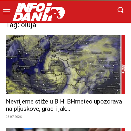
Tag: oluja
Nevrijeme stiže u BiH: BHmeteo upozorava
na pljuskove, grad i jak...
08.07.2026.