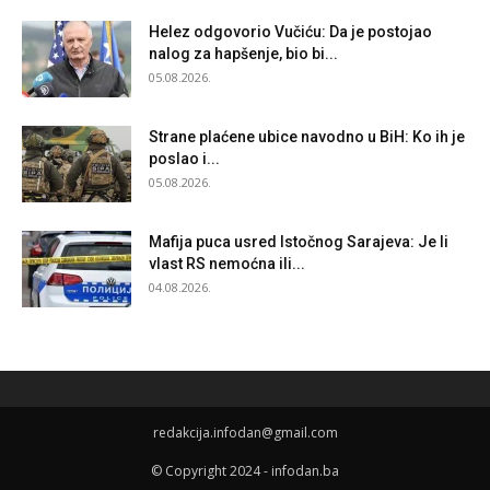
Helez odgovorio Vučiću: Da je postojao
nalog za hapšenje, bio bi...
05.08.2026.
Strane plaćene ubice navodno u BiH: Ko ih je
poslao i...
05.08.2026.
Mafija puca usred Istočnog Sarajeva: Je li
vlast RS nemoćna ili...
04.08.2026.
redakcija.infodan@gmail.com
© Copyright 2024 - infodan.ba