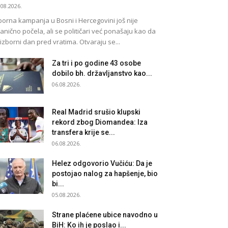
.08.2026.
borna kampanja u Bosni i Hercegovini još nije
anično počela, ali se političari već ponašaju kao da
 izborni dan pred vratima. Otvaraju se...
Za tri i po godine 43 osobe
dobilo bh. državljanstvo kao...
06.08.2026.
Real Madrid srušio klupski
rekord zbog Diomandea: Iza
transfera krije se...
06.08.2026.
Helez odgovorio Vučiću: Da je
postojao nalog za hapšenje, bio
bi...
05.08.2026.
Strane plaćene ubice navodno u
BiH: Ko ih je poslao i...