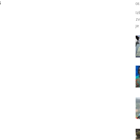
s
08
Iz
zv
je